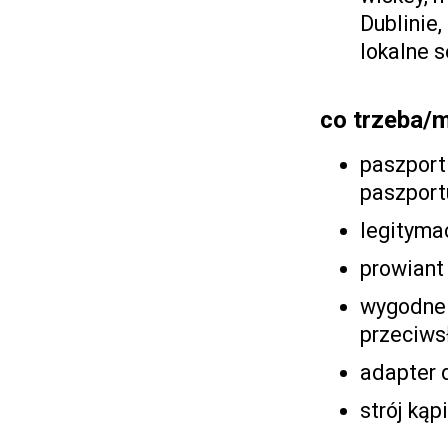
Dublinie,
lokalne s
co trzeba/
paszport
paszport
legitymac
prowiant
wygodne 
przeciws
adapter 
strój ką