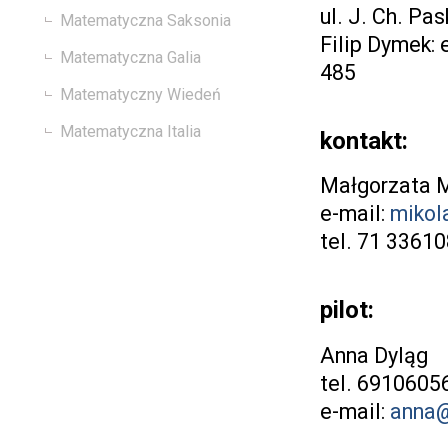
ul. J. Ch. P
Matematyczna Saksonia
Filip Dymek: 
Matematyczna Galia
485
Matematyczny Wiedeń
Matematyczna Italia
kontakt:
Małgorzata M
e-mail:
mikol
tel. 71 3361
pilot:
Anna Dyląg
tel. 6910605
e-mail:
anna@