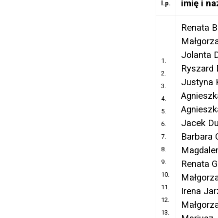
imię i n
l.p.
Renata 
Małgorza
Jolanta 
1.
Ryszard 
2.
Justyna 
3.
Agnieszk
4.
Agnieszk
5.
Jacek D
6.
Barbara 
7.
Magdale
8.
9.
Renata 
10.
Małgorza
11.
Irena Ja
12.
Małgorza
13.