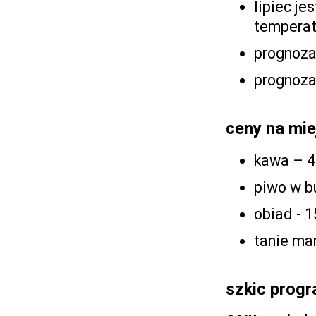
lipiec je
temperat
prognoz
prognoz
ceny na mie
kawa – 4
piwo w bu
obiad - 1
tanie mar
szkic progr