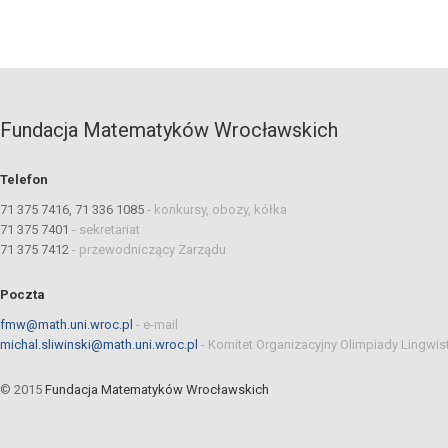
Fundacja Matematyków Wrocławskich
Telefon
71 375 7416, 71 336 1085
-
konkursy, obozy, kółka
71 375 7401
-
sekretariat
71 375 7412
-
przewodniczący Zarządu
Poczta
fmw@math.uni.wroc.pl
-
e-mail
michal.sliwinski@math.uni.wroc.pl
-
Komitet Organizacyjny Olimpiady Lingwis
© 2015
Fundacja Matematyków Wrocławskich