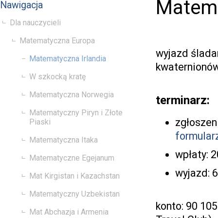
Matema
Nawigacja
Dla nauczycieli
Matematyczna Europa
wyjazd ślada
Matematyczna Irlandia
kwaternionó
W szkocką kratę
Matematyczna Norwegia
terminarz:
Matematyczny Piryn i Złote
zgłoszeni
Piaski
formularz
Matematyczna Itaka
wpłaty: 2
Matematyczne Egejanum
wyjazd: 6
Mat Kirgistan i Kazachstan
Matematyczny Uzbekistan
konto:
90 105
Mat Abchazja i Armenia