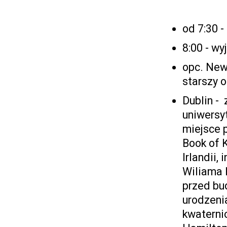
od 7:30 -
8:00 - wy
opc. New
starszy 
Dublin - 
uniwersy
miejsce p
Book of K
Irlandii,
Wiliama 
przed bu
urodzeni
kwaterni