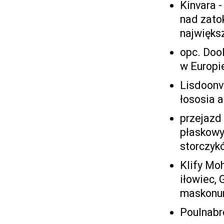
Kinvara -
nad zato
największ
opc. Dool
w Europie
Lisdoonv
łososia a
przejazd
płaskowy
storczykó
Klify Moh
iłowiec,
maskonur
Poulnabr