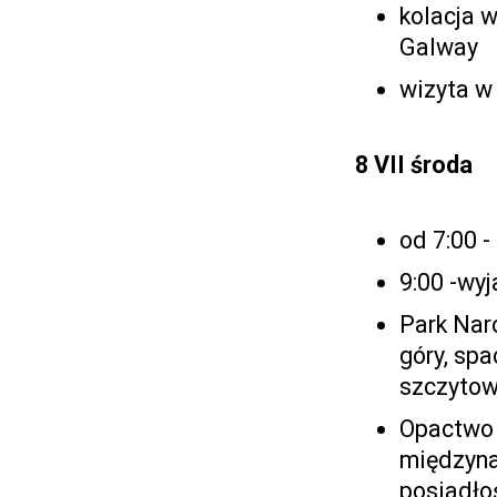
kolacja 
Galway
wizyta w 
8 VII
środa
od 7:00 -
9:00 -wy
Park Nar
góry, spa
szczytowy
Opactwo 
międzyna
posiadło