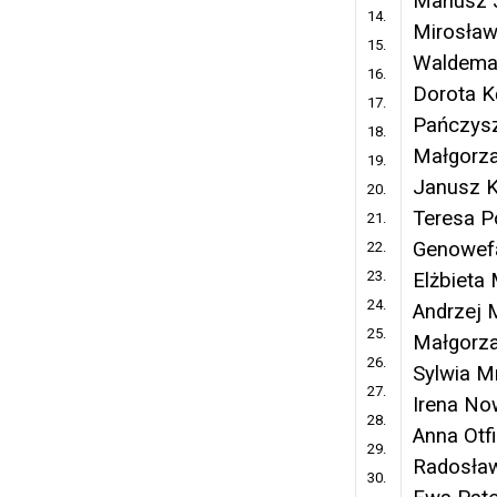
Mariusz 
14.
Mirosła
15.
Waldema
16.
Dorota K
17.
Pańczys
18.
Małgorz
19.
Janusz 
20.
Teresa P
21.
Genowefa
22.
23.
Elżbieta 
24.
Andrzej 
25.
Małgorza
26.
Sylwia M
27.
Irena No
28.
Anna Otf
29.
Radosław
30.