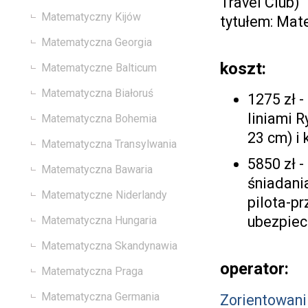
Travel Club)
Matematyczny Kijów
tytułem: Mat
Matematyczna Georgia
koszt:
Matematyczne Balticum
Matematyczna Białoruś
1275 zł -
liniami R
Matematyczna Bohemia
23 cm) i
Matematyczna Transylwania
5850 zł -
Matematyczna Bawaria
śniadania
Matematyczne Niderlandy
pilota-pr
ubezpiec
Matematyczna Hungaria
Matematyczna Skandynawia
operator:
Matematyczna Praga
Matematyczna Germania
Zorientowani