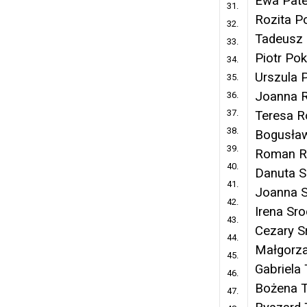
Ewa Pate
31.
Rozita P
32.
Tadeusz 
33.
Piotr Pok
34.
Urszula 
35.
Joanna 
36.
37.
Teresa 
38.
Bogusła
39.
Roman R
40.
Danuta S
41.
Joanna 
42.
Irena Sr
43.
Cezary S
44.
Małgorza
45.
Gabriela
46.
Bożena T
47.