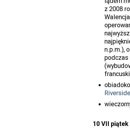
lądem mo
z 2008 ro
Walencja
operowany
najwyższe
najpiękni
n.p.m.),
podczas 
(wybudow
francusk
obiadoko
Riversid
wieczorn
10 VII
piątek