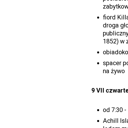
zabytkow
fiord Kil
droga gł
publiczn
1852) w 
obiadoko
spacer p
na żywo
9 VII
czwart
od 7:30 -
Achill Is