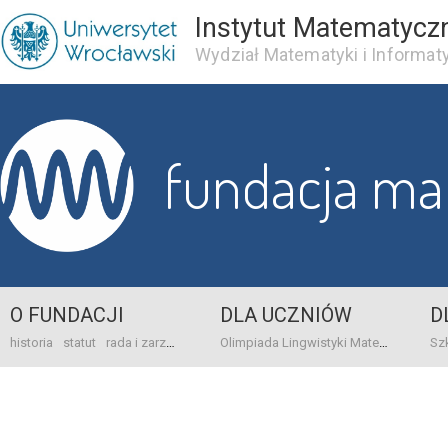
Instytut Matematycz
Wydział Matematyki i Informaty
fundacja m
O FUNDACJI
DLA UCZNIÓW
D
historia
statut
rada i zarząd
dane bankowo-adresowe
kontakt
Olimpiada Lingwistyki Matematycznej
sprawo