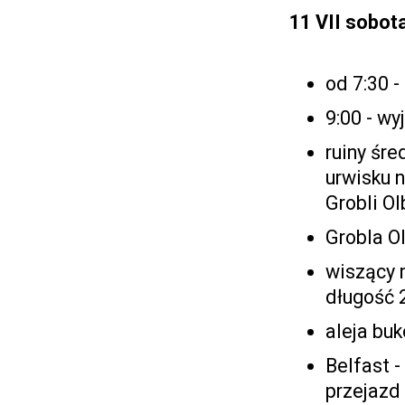
11 VII
sobot
od 7:30 -
9:00 - wy
ruiny śr
urwisku 
Grobli O
Grobla O
wiszący 
długość 
aleja buk
Belfast -
przejazd 