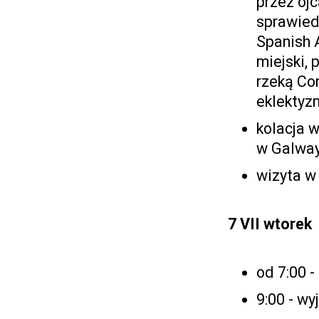
przez ojc
sprawiedl
Spanish 
miejski,
rzeką Co
eklektyz
kolacja 
w Galwa
wizyta w
7 VII
wtorek
od 7:00 -
9:00 - wy