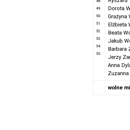
Ryszard 
48.
Dorota 
49.
Grażyna 
50.
51.
Elżbieta
52.
Beata Wo
53.
Jakub W
54.
Barbara 
55.
Jerzy Za
Anna Dyl
Zuzanna
wolne mi