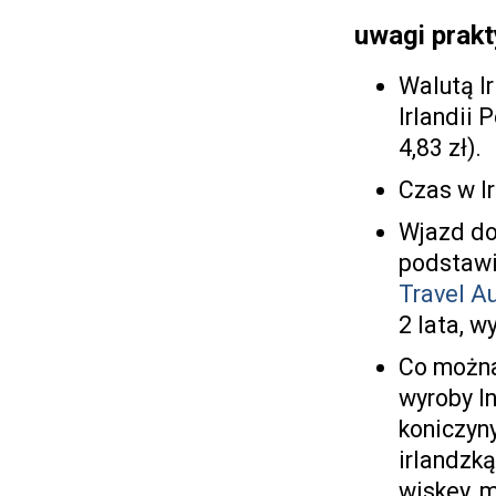
uwagi prakt
Walutą Ir
Irlandii P
4,83 zł).
Czas w Ir
Wjazd do 
podstawi
Travel Au
2 lata, w
Co można
wyroby ln
koniczyny
irlandzk
wiskey, 