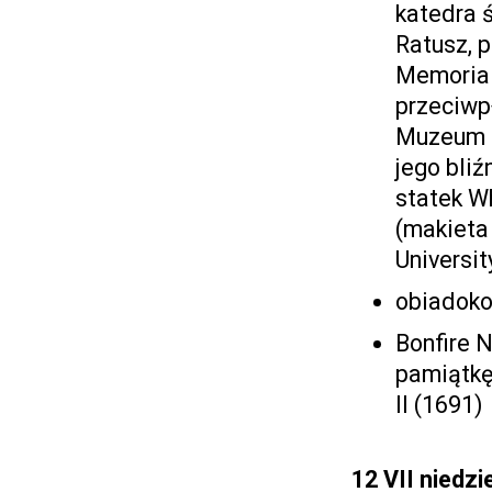
katedra ś
Ratusz, p
Memorial
przeciwp
Muzeum T
jego bliź
statek Wh
(makieta
Universit
obiadoko
Bonfire N
pamiątkę
II (1691)
12 VII
niedzi