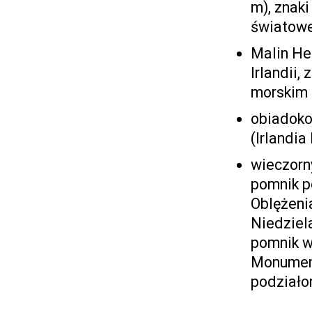
m), znaki
światowe
Malin Hea
Irlandii,
morskim
obiadoko
(Irlandia
wieczorny
pomnik po
Oblężeni
Niedziela
pomnik w
Monument
podziało