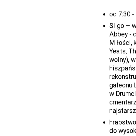
od 7:30 -
Sligo – 
Abbey - 
Miłości,
Yeats, T
wolny), w
hiszpańs
rekonstru
galeonu L
w Drumcl
cmentarz
najstars
hrabstwo 
do wysoko