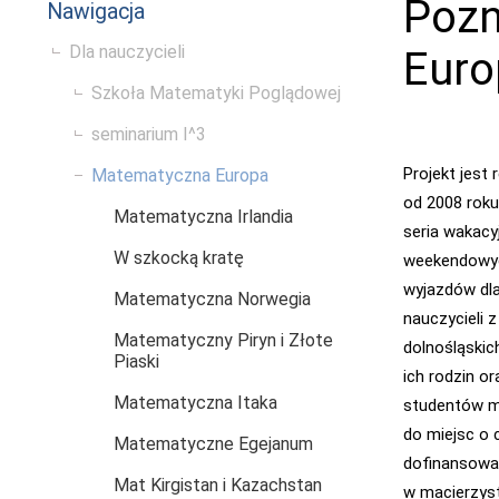
Pozn
Nawigacja
Dla nauczycieli
Euro
Szkoła Matematyki Poglądowej
seminarium I^3
Projekt jest 
Matematyczna Europa
od 2008 roku
Matematyczna Irlandia
seria wakacy
W szkocką kratę
weekendowy
wyjazdów dl
Matematyczna Norwegia
nauczycieli z
Matematyczny Piryn i Złote
dolnośląskich
Piaski
ich rodzin or
Matematyczna Itaka
studentów m
do miejsc o 
Matematyczne Egejanum
dofinansowan
Mat Kirgistan i Kazachstan
w macierzyst