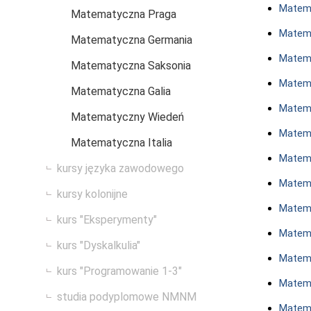
Matema
Matematyczna Praga
Matem
Matematyczna Germania
Matem
Matematyczna Saksonia
Matem
Matematyczna Galia
Matema
Matematyczny Wiedeń
Matem
Matematyczna Italia
Matem
kursy języka zawodowego
Matem
kursy kolonijne
Matem
kurs "Eksperymenty"
Matema
kurs "Dyskalkulia"
Matema
kurs "Programowanie 1-3"
Matem
studia podyplomowe NMNM
Matema