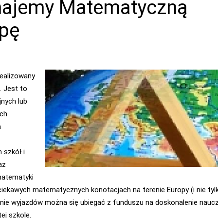
ajemy Matematyczną
pę
realizowany
. Jest to
jnych lub
ch
a
 szkół i
az
atematyki
ciekawych matematycznych konotacjach na terenie Europy (i nie tylk
ie wyjazdów można się ubiegać z funduszu na doskonalenie nauczy
ej szkole.