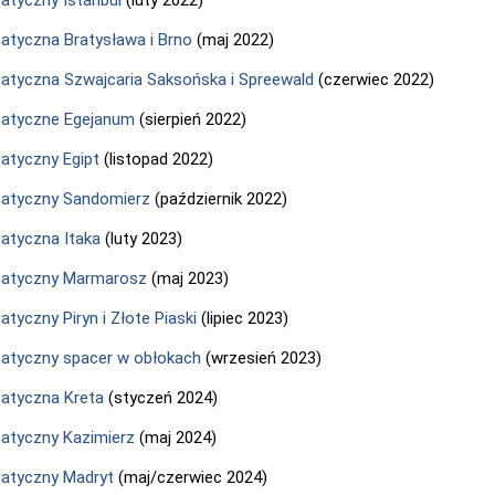
tyczna Bratysława i Brno
(maj 2022)
tyczna Szwajcaria Saksońska i Spreewald
(czerwiec 2022)
atyczne Egejanum
(sierpień 2022)
tyczny Egipt
(listopad 2022)
atyczny Sandomierz
(październik 2022)
atyczna Itaka
(luty 2023)
atyczny Marmarosz
(maj 2023)
tyczny Piryn i Złote Piaski
(lipiec 2023)
tyczny spacer w obłokach
(wrzesień 2023)
atyczna Kreta
(styczeń 2024)
atyczny Kazimierz
(maj 2024)
atyczny Madryt
(maj/czerwiec 2024)