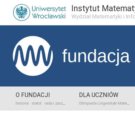
Instytut Matema
Wydział Matematyki i Inf
fundacja
O FUNDACJI
DLA UCZNIÓW
historia
statut
rada i zarząd
dane bankowo-adresowe
kontakt
Olimpiada Lingwistyki Matematycznej