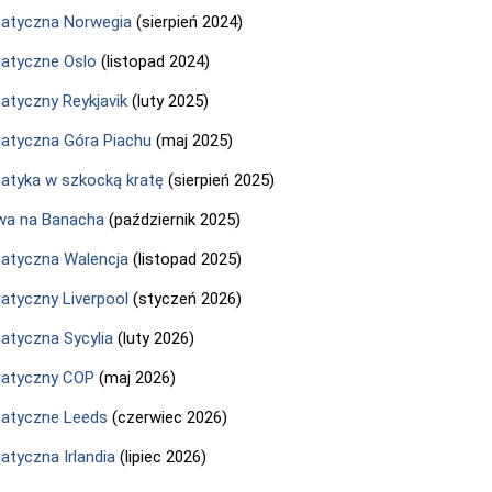
atyczna Norwegia
(sierpień 2024)
atyczne Oslo
(listopad 2024)
tyczny Reykjavik
(luty 2025)
tyczna Góra Piachu
(maj 2025)
tyka w szkocką kratę
(sierpień 2025)
wa na Banacha
(październik 2025)
atyczna Walencja
(listopad 2025)
tyczny Liverpool
(styczeń 2026)
tyczna Sycylia
(luty 2026)
atyczny COP
(maj 2026)
atyczne Leeds
(czerwiec 2026)
tyczna Irlandia
(lipiec 2026)