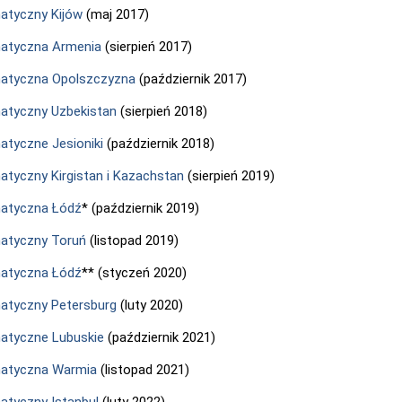
tyczny Kijów
(maj 2017)
atyczna Armenia
(sierpień 2017)
atyczna Opolszczyzna
(październik 2017)
tyczny Uzbekistan
(sierpień 2018)
tyczne Jesioniki
(październik 2018)
tyczny Kirgistan i Kazachstan
(sierpień 2019)
atyczna Łódź
* (październik 2019)
atyczny Toruń
(listopad 2019)
atyczna Łódź
** (styczeń 2020)
tyczny Petersburg
(luty 2020)
atyczne Lubuskie
(październik 2021)
atyczna Warmia
(listopad 2021)
tyczny Istanbul
(luty 2022)