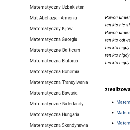
Matematyczny Uzbekistan
Powoli umiera
Mat Abchazja i Armenia
ten kto nie s
Matematyczny Kijów
Powoli umiera
Matematyczna Georgia
ten kto odtw
ten kto nigd
Matematyczne Balticum
ten kto nigdy
Matematyczna Białoruś
ten kto nigd
Pab
Matematyczna Bohemia
Matematyczna Transylwania
zrealizow
Matematyczna Bawaria
Matema
Matematyczne Niderlandy
Matem
Matematyczna Hungaria
Matema
Matematyczna Skandynawia