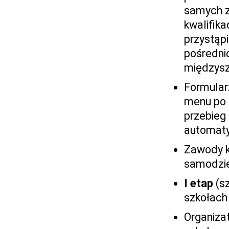
samych z
kwalifik
przystąpi
pośredni
międzysz
Formular
menu po l
przebieg 
automaty
Zawody k
samodzie
I etap
(sz
szkołach 
Organiza