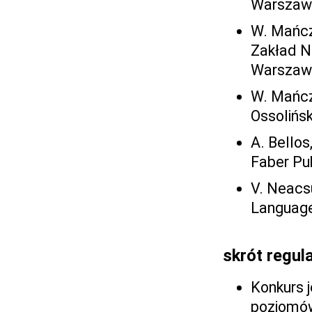
Warszaw
W. Mańcz
Zakład N
Warszaw
W. Mańcz
Ossolińs
A. Bellos
Faber Pub
V. Neacsu
Language
skrót regul
Konkurs j
poziomów