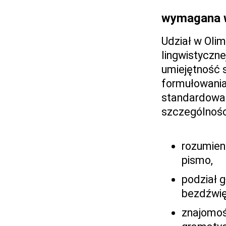
wymagana 
Udział w Oli
lingwistyczne
umiejętność s
formułowania
standardowa 
szczególnośc
rozumieni
pismo,
podział g
bezdźwię
znajomoś