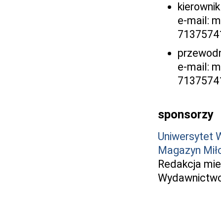
kierowni
e-mail: m
7137574
przewod
e-mail: m
7137574
sponsorzy
Uniwersytet 
Magazyn Mił
Redakcja mie
Wydawnictw