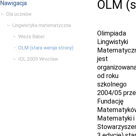
OLM (s
Nawigacja
Dla uczniów
Lingwistyka matematyczna
Olimpiada
Wieża Babel
Lingwistyki
OLM (stara wersja strony)
Matematyczn
jest
IOL 2009 Wrocław
organizowan
od roku
szkolnego
2004/05 prz
Fundację
Matematyków
Matematyki i
Stowarzyszen
3 edycje) sta