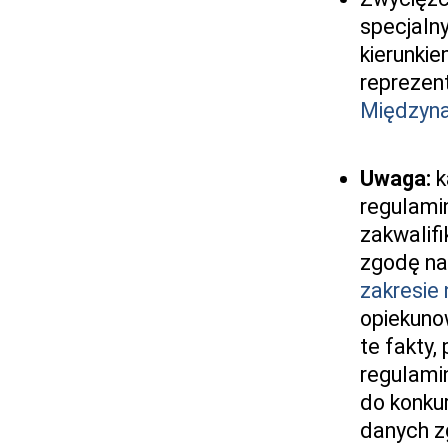
specjaln
kierunki
reprezen
Międzyna
Uwaga:
k
regulami
zakwalif
zgodę na
zakresie
opiekuno
te fakty
regulamin
do konku
danych z