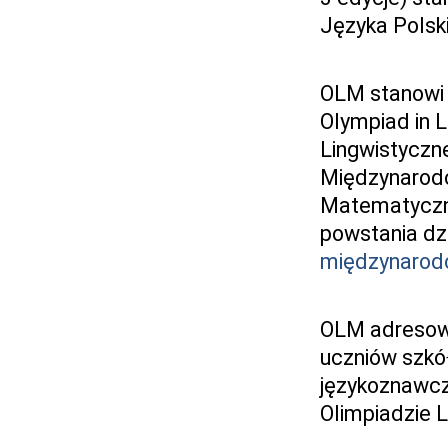
Języka Polsk
OLM stanowi 
Olympiad in L
Lingwistyczn
Międzynarodo
Matematycznej
powstania dzi
międzynarod
OLM adresowa
uczniów szkó
językoznawc
Olimpiadzie 