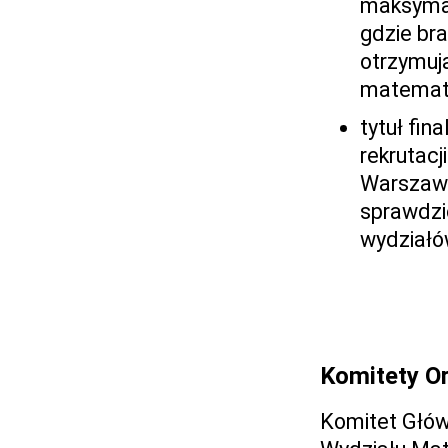
maksymaln
gdzie bra
otrzymuj
matematy
tytuł fi
rekrutacj
Warszawsk
sprawdzi
wydziałó
Komitety Or
Komitet Głów