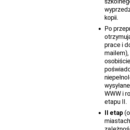
szkolneg
wyprzedz
kopii.
Po przep
otrzymuj
prace i d
mailem), 
osobiści
poświadc
niepełnol
wysyłane 
WWW i ro
etapu II.
II etap
(o
miastach 
zależnoś