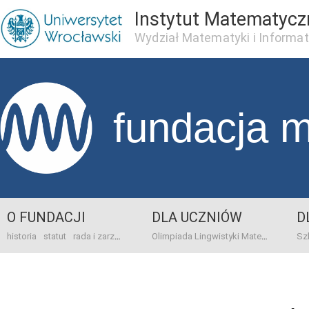
Instytut Matematycz
Wydział Matematyki i Informat
fundacja 
O FUNDACJI
DLA UCZNIÓW
D
historia
statut
rada i zarząd
dane bankowo-adresowe
kontakt
Olimpiada Lingwistyki Matematycznej
sprawo