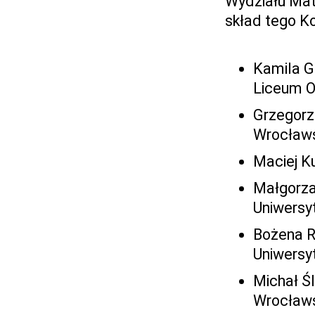
Wydziału Mat
skład tego K
Kamila G
Liceum O
Grzegorz
Wrocławs
Maciej Ku
Małgorza
Uniwersy
Bożena Ro
Uniwersy
Michał Ś
Wrocławs