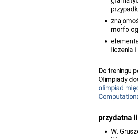
gramatycz
przypadk
znajomoś
morfologi
elementa
liczenia i
Do treningu 
Olimpiady do
olimpiad mi
Computationa
przydatna l
W. Gruszc