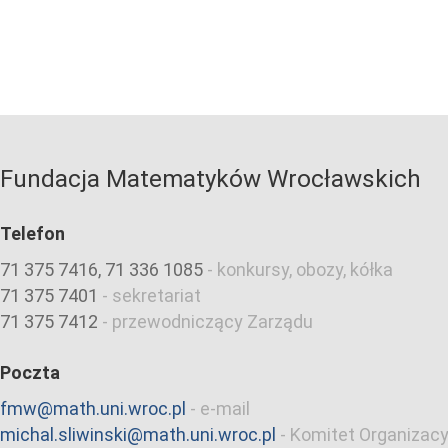
Fundacja Matematyków Wrocławskich
Telefon
71 375 7416, 71 336 1085
-
konkursy, obozy, kółka
71 375 7401
-
sekretariat
71 375 7412
-
przewodniczący Zarządu
Poczta
fmw@math.uni.wroc.pl
-
e-mail
michal.sliwinski@math.uni.wroc.pl
-
Komitet Organizacy