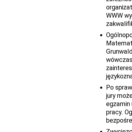
organizat
WWW wynik
zakwalifi
Ogólnopo
Matematy
Grunwaldz
wówczas 
zaintere
językozn
Po spraw
jury moż
egzamin 
pracy. O
bezpośre
Zwycięzcy