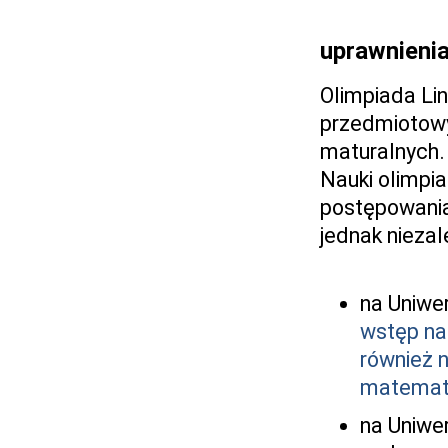
uprawnienia
Olimpiada Li
przedmiotowy
maturalnych.
Nauki olimpia
postępowania 
jednak niezal
na Uniwe
wstęp na 
również 
matemat
na Uniwe