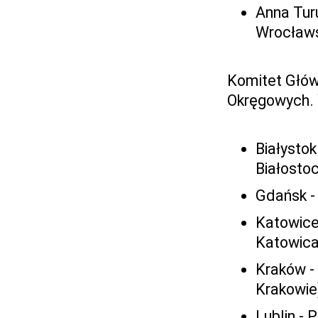
Anna Turu
Wrocławs
Komitet Głó
Okręgowych. 
Białystok
Białosto
Gdańsk -
Katowice
Katowica
Kraków -
Krakowie
Lublin - 