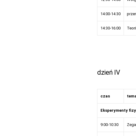
14:00-14:30
prze
14:30-16:00
Teori
dzień IV
czas
tem
Eksperymenty fiz
9:00-10:30
Zegar