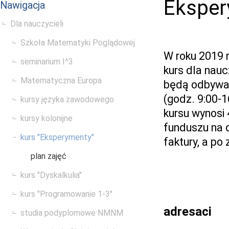
Eksper
Nawigacja
Dla nauczycieli
Szkoła Matematyki Poglądowej
W roku 2019 
seminarium I^3
kurs dla nau
Matematyczna Europa
będą odbywał
(godz. 9:00-
kursy języka zawodowego
kursu wynosi 
kursy kolonijne
funduszu na 
kurs "Eksperymenty"
faktury, a po
plan zajęć
kurs "Dyskalkulia"
kurs "Programowanie 1-3"
adresaci
studia podyplomowe NMNM