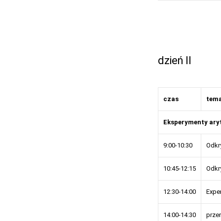
dzień II
czas
tem
Eksperymenty ar
9:00-10:30
Odkr
10:45-12:15
Odkr
12:30-14:00
Expe
14:00-14:30
prze