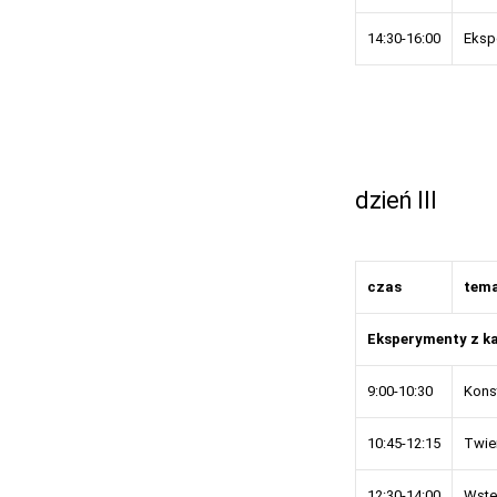
14:30-16:00
Eksp
dzień III
czas
tem
Eksperymenty z ka
9:00-10:30
Kons
10:45-12:15
Twier
12:30-14:00
Wstę