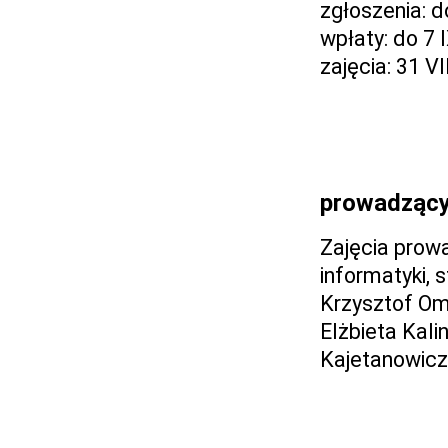
zgłoszenia: d
wpłaty: do 7 
zajęcia: 31 VI
prowadząc
Zajęcia prow
informatyki, s
Krzysztof Omi
Elżbieta Kal
Kajetanowicz