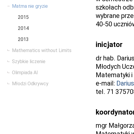
Matma nie gryzie
szkołach odb
wybrane prze
2015
40-50 ucznió
2014
2013
inicjator
Mathematics without Limits
dr hab. Dariu
Szybkie liczenie
Młodych Uczo
Olimpiada AI
Matematyki i
e-mail:
Dariu
Młodzi Odkrywcy
tel. 71 3757
koordynato
mgr Małgorza
Matematyki 