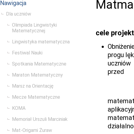
Matma 
Nawigacja
Dla uczniów
Olimpiada Lingwistyki
Matematycznej
cele projek
Lingwistyka matematyczna
Obniżeni
Festiwal Nauki
progu lę
uczniów
Spotkania Matematyczne
przed
Maraton Matematyczny
Marsz na Orientację
Mecze Matematyczne
matematy
KOMA
aplikacyj
matematy
Memoriał Urszuli Marciniak
działalno
Mat-Origami Żuraw