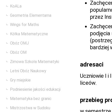
Zachęcen
KoALa
popularn
Geometria Elementarna
przez In
Wings for Maths
Zachęcen
podjęcia 
Kółka Matematyczne
(postrzeg
Obóz OMJ
bardziej
Obóz OM
Zimowa Szkoła Matematyki
adresaci
Letni Obóz Naukowy
Uczniowie I i
Gry miejskie
liceów.
Podniesienie jakości edukacji
Matematyka bez granic
przebieg pr
Mistrzostwa w Sudoku
w semestrze