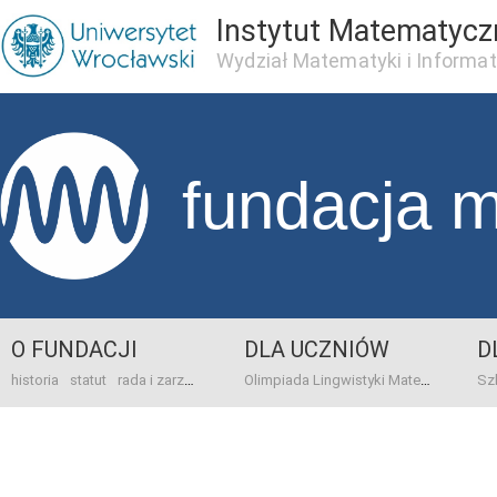
Instytut Matematycz
Wydział Matematyki i Informat
fundacja 
O FUNDACJI
DLA UCZNIÓW
D
historia
statut
rada i zarząd
dane bankowo-adresowe
kontakt
Olimpiada Lingwistyki Matematycznej
sprawo