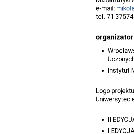
e-mail:
mikol
tel. 71 3757
organizator
Wrocławs
Uczonych
Instytut
Logo projekt
Uniwersyteci
II EDYCJ
I EDYCJA