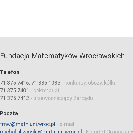
Fundacja Matematyków Wrocławskich
Telefon
71 375 7416, 71 336 1085
-
konkursy, obozy, kółka
71 375 7401
-
sekretariat
71 375 7412
-
przewodniczący Zarządu
Poczta
fmw@math.uni.wroc.pl
-
e-mail
michal.sliwinski@math.uni.wroc.pl
-
Komitet Organizacy