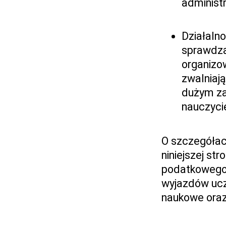
administr
Działaln
sprawdza
organizo
zwalniają
dużym za
nauczycie
O szczegółac
niniejszej st
podatkowego
wyjazdów uczn
naukowe oraz