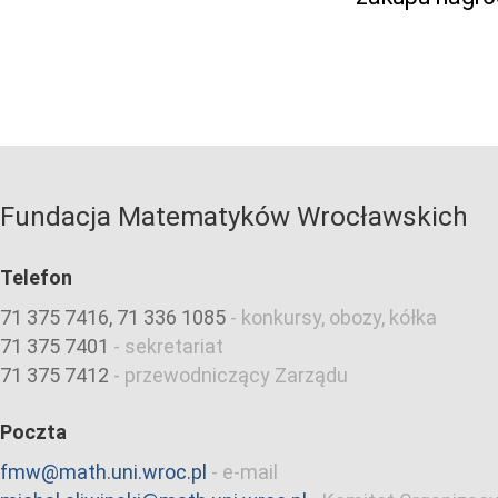
Fundacja Matematyków Wrocławskich
Telefon
71 375 7416, 71 336 1085
-
konkursy, obozy, kółka
71 375 7401
-
sekretariat
71 375 7412
-
przewodniczący Zarządu
Poczta
fmw@math.uni.wroc.pl
-
e-mail