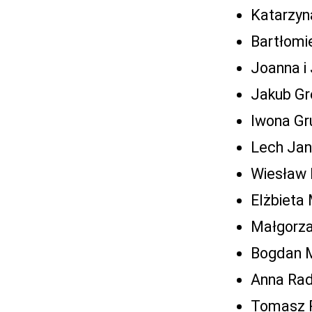
Katarzyn
Bartłomi
Joanna i
Jakub Gre
Iwona Gr
Lech Jan
Wiesław 
Elżbieta
Małgorza
Bogdan M
Anna Rad
Tomasz R