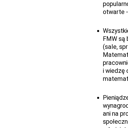
popularn
otwarte 
Wszystki
FMW są b
(sale, sp
Matematy
pracownic
i wiedzę 
matematy
Pieniądz
wynagrod
ani na pr
społeczn