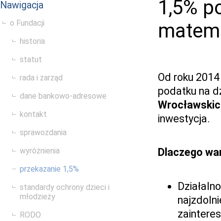
1,5% p
Nawigacja
o Fundacji
matema
historia
statut
Od roku 2014
rada i zarząd
podatku na d
dane bankowo-adresowe
Wrocławskic
kontakt
inwestycja.
sprawozdania
wyróżnienia
Dlaczego wa
przekazanie 1,5%
Działalno
standardy ochrony dzieci i
młodzieży
najzdolni
zaintere
RODO