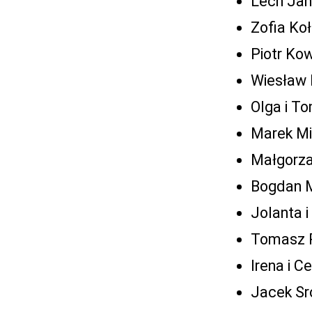
Lech Jan
Zofia Ko
Piotr Ko
Wiesław 
Olga i T
Marek Mi
Małgorza
Bogdan M
Jolanta 
Tomasz R
Irena i 
Jacek Sr