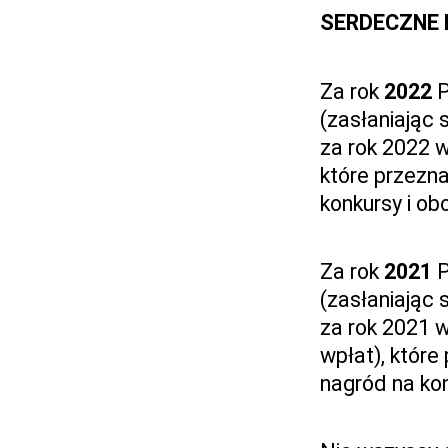
SERDECZNE
Za rok
2022
P
(zasłaniając
za rok 2022 w
które przezn
konkursy i o
Za rok
2021
P
(zasłaniając
za rok 2021 
wpłat), któr
nagród na ko