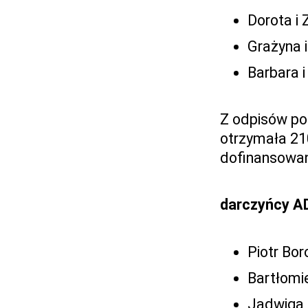
Dorota i
Grażyna 
Barbara 
Z odpisów po
otrzymała 21
dofinansowan
darczyńcy A
Piotr Bo
Bartłomi
Jadwiga 