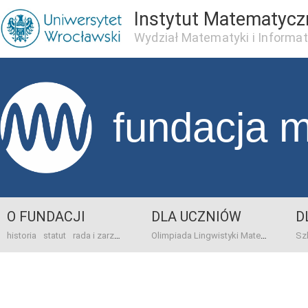
Instytut Matematycz
Wydział Matematyki i Informat
fundacja 
O FUNDACJI
DLA UCZNIÓW
D
historia
statut
rada i zarząd
dane bankowo-adresowe
kontakt
Olimpiada Lingwistyki Matematycznej
sprawo