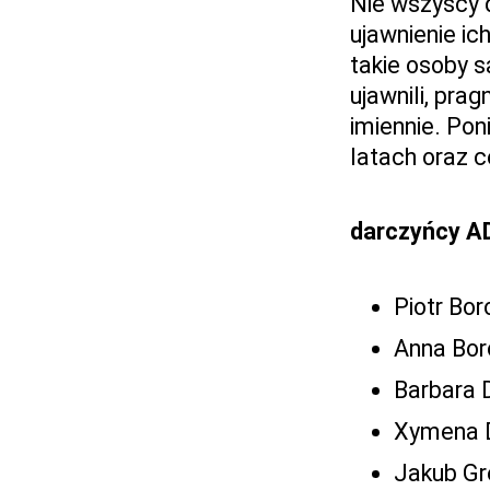
Nie wszyscy 
ujawnienie ic
takie osoby 
ujawnili, pra
imiennie. Pon
latach oraz c
darczyńcy A
Piotr Bor
Anna Bor
Barbara
Xymena 
Jakub Gre