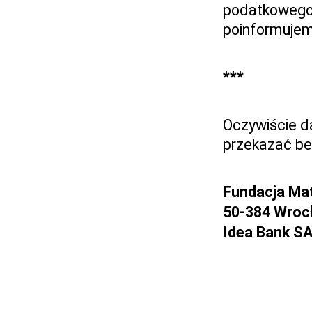
podatkowego 
poinformujem
***
Oczywiście d
przekazać bez
Fundacja Mat
50-384 Wroc
Idea Bank SA