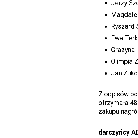
Jerzy Sz
Magdalen
Ryszard 
Ewa Terk
Grażyna 
Olimpia 
Jan Żuko
Z odpisów po
otrzymała 48
zakupu nagró
darczyńcy A