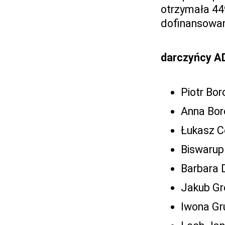
otrzymała 44
dofinansowan
darczyńcy A
Piotr Bor
Anna Bor
Łukasz C
Biswarup
Barbara 
Jakub Gre
Iwona Gr