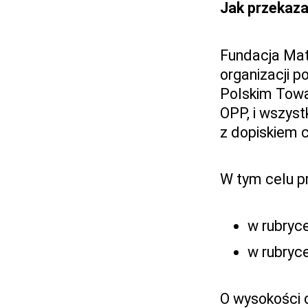
Jak przekaz
Fundacja Mat
organizacji p
Polskim Tow
OPP, i wszys
z dopiskiem 
W tym celu p
w rubryc
w rubryc
O wysokości d