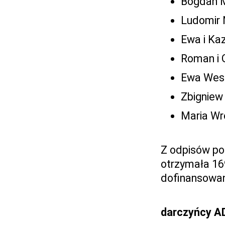
Bogdan M
Ludomir 
Ewa i Ka
Roman i 
Ewa Wes
Zbigniew
Maria Wr
Z odpisów po
otrzymała 16
dofinansowan
darczyńcy A