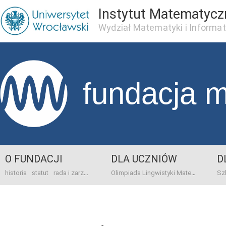
Instytut Matematycz
Wydział Matematyki i Informat
fundacja 
O FUNDACJI
DLA UCZNIÓW
D
historia
statut
rada i zarząd
dane bankowo-adresowe
kontakt
Olimpiada Lingwistyki Matematycznej
sprawo