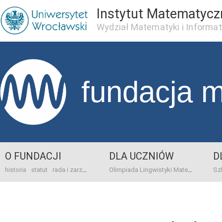
Instytut Matematycz
Wydział Matematyki i Informat
fundacja 
O FUNDACJI
DLA UCZNIÓW
D
historia
statut
rada i zarząd
dane bankowo-adresowe
kontakt
Olimpiada Lingwistyki Matematycznej
sprawo