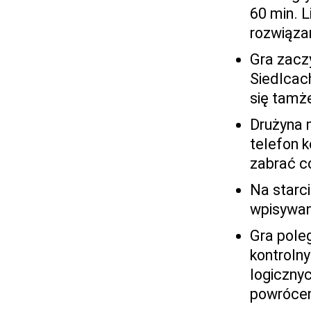
60 min. L
rozwiąza
Gra zacz
Siedlcach
się tamż
Drużyna 
telefon 
zabrać c
Na starc
wpisywan
Gra pole
kontroln
logiczny
powrócen