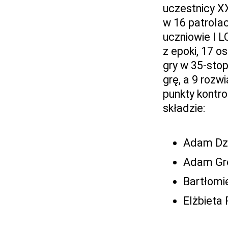
uczestnicy X
w 16 patrolac
uczniowie I L
z epoki, 17 o
gry w 35-sto
grę, a 9 rozw
punkty kontro
składzie:
Adam Dz
Adam Gre
Bartłomie
Elżbieta 