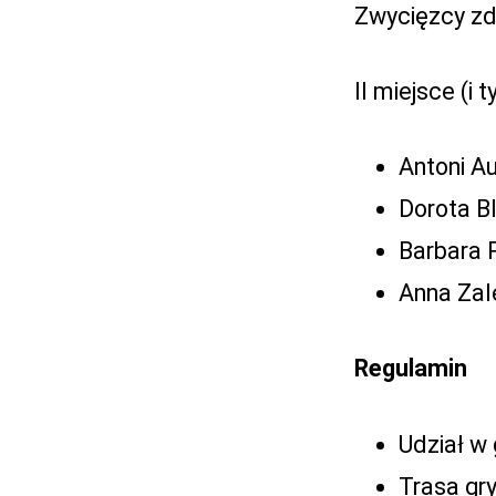
Zwycięzcy zd
II miejsce (i 
Antoni A
Dorota B
Barbara P
Anna Zal
Regulamin
Udział w
Trasa gry