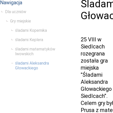
Śladam
Nawigacja
Dla uczniów
Głowac
Gry miejskie
śladami Kopernika
25 VIII w
śladami Keplera
Siedlcach
śladami matematyków
rozegrana
lwowskich
została gra
śladami Aleksandra
miejska
Głowackiego
"Śladami
Aleksandra
Głowackiego
Siedlcach".
Celem gry by
Prusa z matem