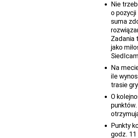
Nie trzeb
o pozycj
suma zdo
rozwiąza
Zadania 
jako miło
Siedlcam
Na mecie
ile wynos
trasie gr
O kolejn
punktów. 
otrzymuj
Punkty ko
godz. 11 