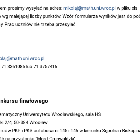
lem prosimy wysyłać na adres:
mikolaj@math.uni.wroc.pl
w pliku xls
wg malejącej liczby punktów. Wzór formularza wyników jest do po
ny. Prac uczniów nie trzeba przesyłać.
olaj@math.uni.wroc.pl
: 71 3361085 lub 71 3757416
onkursu finałowego
tematyczny Uniwersytetu Wrocławskiego, sala HS
zki 2/4, 50-384 Wrocław
rców PKP i PKS autobusami 145 i 146 w kierunku Sępolna i Biskupin
ść na przystanku "Most Grunwaldzki"