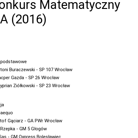
Konkurs Matematyczny
A (2016)
y podstawowe
ntoni Buraczewski - SP 107 Wrocław
Kacper Gazda - SP 26 Wrocław
 Cyprian Ziółkowski - SP 23 Wrocław
ja
x aequo
tof Gąciarz - GA PWr Wrocław
 Rzepka - GM 5 Głogów
 Sas - GM Oxpress Bolesławiec