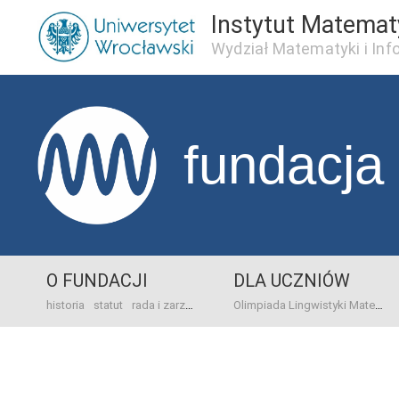
Instytut Matema
Wydział Matematyki i Inf
fundacja
O FUNDACJI
DLA UCZNIÓW
historia
statut
rada i zarząd
dane bankowo-adresowe
kontakt
Olimpiada Lingwistyki Matematycznej