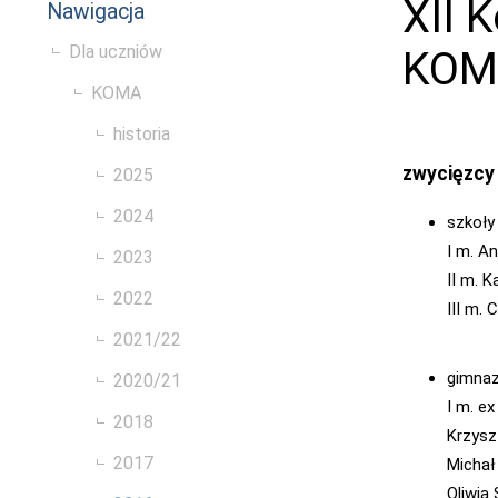
XII 
Nawigacja
Dla uczniów
KOM
KOMA
historia
zwycięzcy
2025
2024
szkoł
I m. A
2023
II m. 
2022
III m.
2021/22
gimnaz
2020/21
I m. e
2018
Krzysz
2017
Michał
Oliwia