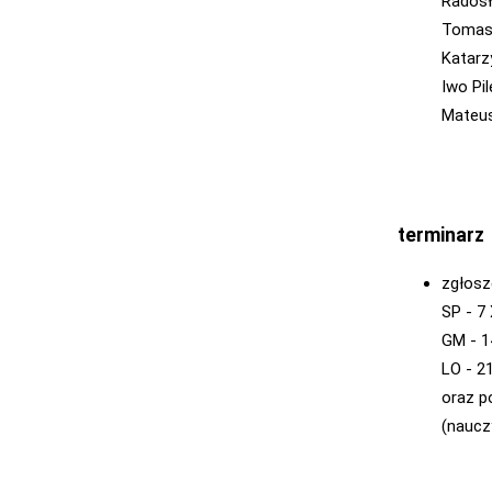
Radosł
Tomasz
Katarz
Iwo Pi
Mateus
terminarz
zgłos
SP - 7 
GM - 14
LO - 21
oraz 
(naucz