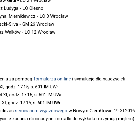
aw Girul - LO 24 Wrocław
 Ludyga - LO Olesno
yna Miernikiewicz - LO 3 Wrocław
lecki-Silva - GM 26 Wrocław
z Walków - LO 12 Wrocław
zenia za pomocą
formularza on-line
i symulacje dla nauczycieli
XI, godz. 17:15, s. 601 IM UWr
 XI, godz. 17:15, s. 601 IM UWr
 XI, godz. 17:15, s. 601 IM UWr
podczas
seminarium wyjazdowego
w Nowym Gierałtowie 19 XI 2016
yciele zadania eliminacyjne i notatki do wykładu otrzymują mejlem)