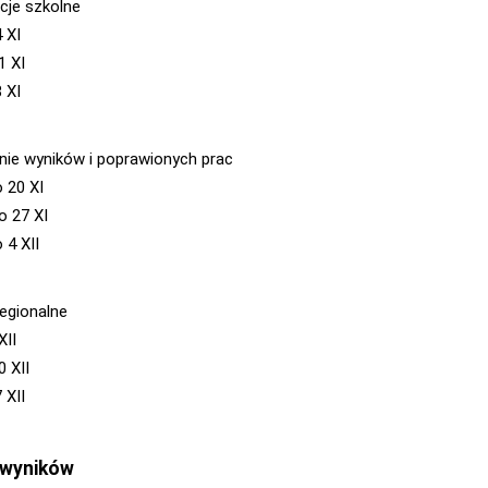
acje szkolne
 XI
1 XI
 XI
nie wyników i poprawionych prac
o 20 XI
o 27 XI
 4 XII
regionalne
XII
0 XII
 XII
 wyników