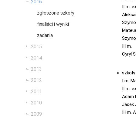
2016
II m. e
zgłoszone szkoły
Aleksa
Szymon
finaliści i wyniki
Mateus
zadania
Szymo
III m.
2015
Cyryl 
2014
2013
szkoły
2012
I m. M
II m. e
2011
Adam F
2010
Jacek 
III m. 
2009