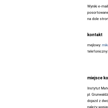
Wyniki e-mai
posortowane 
na dole stro
kontakt
mejlowy:
mik
telefoniczny
miejsce k
Instytut Ma
pl. Grunwald
dojazd z dwo
należy wysią