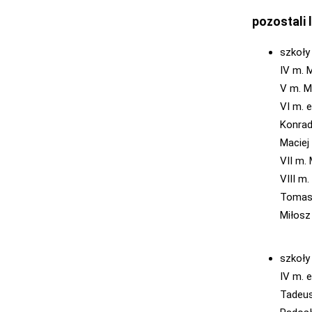
pozostali 
szkoł
IV m. 
V m. M
VI m. 
Konrad
Maciej
VII m.
VIII m
Tomasz
Miłosz
szkoły
IV m. 
Tadeus