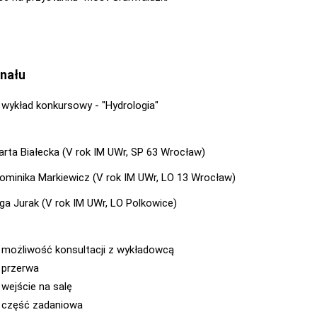
inału
5 wykład konkursowy - "Hydrologia"
arta Białecka (V rok IM UWr, SP 63 Wrocław)
ominika Markiewicz (V rok IM UWr, LO 13 Wrocław)
lga Jurak (V rok IM UWr, LO Polkowice)
0 możliwość konsultacji z wykładowcą
5 przerwa
 wejście na salę
0 część zadaniowa