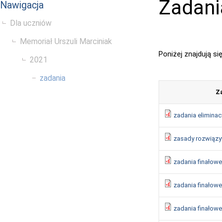
Zadani
Nawigacja
Dla uczniów
Memoriał Urszuli Marciniak
Poniżej znajdują si
2021
zadania
Z
zadania elimina
zasady rozwiązy
zadania finałowe
zadania finałowe
zadania finałowe