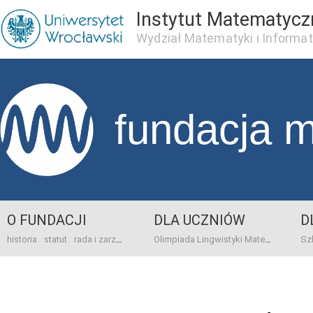
Instytut Matematycz
Wydział Matematyki i Informat
fundacja 
O FUNDACJI
DLA UCZNIÓW
D
historia
statut
rada i zarząd
dane bankowo-adresowe
kontakt
Olimpiada Lingwistyki Matematycznej
sprawo