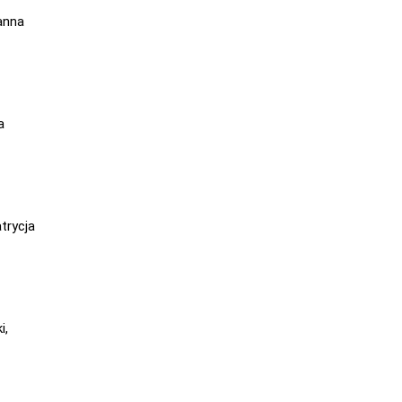
anna
a
trycja
i,