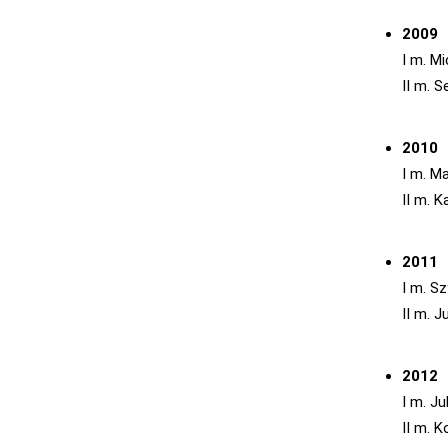
2009
I m. Mi
II m. 
2010
I m. M
II m. 
2011
I m. S
II m. J
2012
I m. J
II m. 