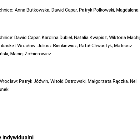
chnice
:
Anna Butkowska, Dawid Capar, Patryk Polkowski, Magdalena
hnice: Dawid Capar, Karolina Dubiel, Natalia Kwapisz, Wiktoria Machi
mbasket Wrocław:
Juliusz Bienkiewicz, Rafał Chwastyk, Mateusz
ński, Maciej Żołnierowicz
Wrocław: Patryk Jóźwin, Witold Ostrowski, Małgorzata Rączka, Nel
onek
 indywidualni