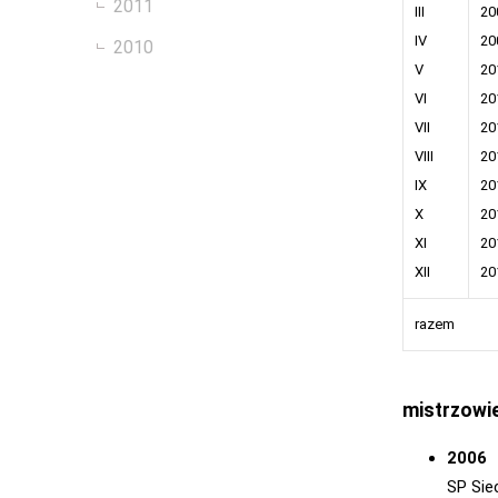
2011
III
20
IV
20
2010
V
20
VI
20
VII
20
VIII
20
IX
20
X
20
XI
20
XII
20
razem
mistrzowi
2006
SP Sie