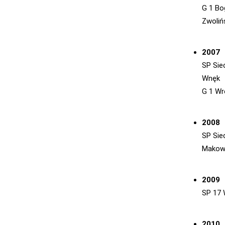
G 1 Bo
Zwoliń
2007
SP Sie
Wnęk
G 1 Wr
2008
SP Sie
Makow
2009
SP 17 
2010