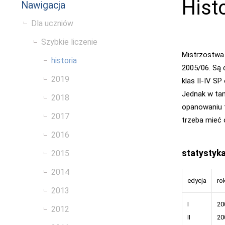
Hist
Nawigacja
Dla uczniów
Szybkie liczenie
Mistrzostwa
historia
2005/06. Są
2019
klas II-IV S
Jednak w tam
2018
opanowaniu t
2017
trzeba mieć 
2016
statystyk
2015
2014
edycja
ro
2013
I
20
2012
II
20