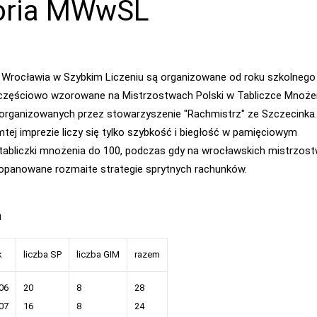
oria MWwSL
 Wrocławia w Szybkim Liczeniu są organizowane od roku szkolnego
 częściowo wzorowane na Mistrzostwach Polski w Tabliczce Mnożen
P organizowanych przez stowarzyszenie "Rachmistrz" ze Szczecinka.
tej imprezie liczy się tylko szybkość i biegłość w pamięciowym
abliczki mnożenia do 100, podczas gdy na wrocławskich mistrzos
opanowane rozmaite strategie sprytnych rachunków.
a
k
liczba SP
liczba GIM
razem
06
20
8
28
07
16
8
24