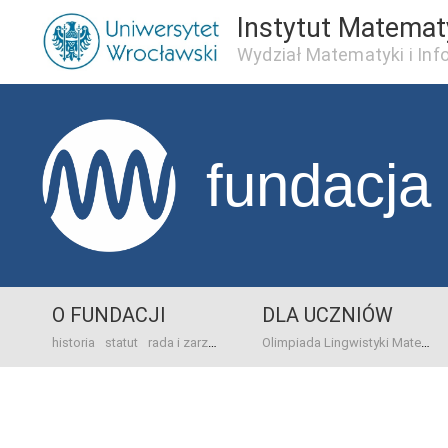
Instytut Matema
Wydział Matematyki i Inf
fundacja
O FUNDACJI
DLA UCZNIÓW
historia
statut
rada i zarząd
dane bankowo-adresowe
kontakt
Olimpiada Lingwistyki Matematycznej