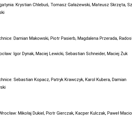
gatynia: Krystian Chlebuś, Tomasz Gałażewski, Mateusz Skrzęta, 
ski
chnice: Damian Makowski, Piotr Pasierb, Magdalena Przerada, Rado
ocław: Igor Dynak, Maciej Lewicki, Sebastian Schneider, Maciej Żuk
chnice: Sebastian Kopacz, Patryk Krawczyk, Karol Kubera, Damian
ski
Wrocław: Mikołaj Dukiel, Piotr Gierczak, Kacper Kulczak, Paweł Maci