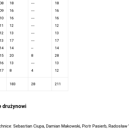
08
18
---
18
09
16
---
16
10
16
---
16
11
12
---
12
12
13
---
13
13
17
---
17
14
14
--
14
15
20
8
28
16
13
---
13
17
8
4
12
183
28
211
e drużynowi
chnice: Sebastian Ciupa, Damian Makowski, Piotr Pasierb, Radosław