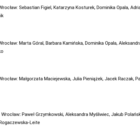
Wrocław: Sebastian Figiel, Katarzyna Kosturek, Dominika Opala, Adri
ik
Wrocław:
Marta Góral, Barbara Kamińska, Dominika Opala, Aleksandr
ko
Wrocław: Małgorzata Maciejewska, Julia Pieniążek, Jacek Raczak, Pa
8 Wrocław
:
Paweł Grzymkowski, Aleksandra Myśliwiec, Jakub Polańsk
Rogaczewska-Leite