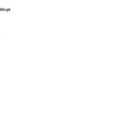
 Wnęk
j