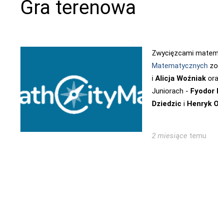
Gra terenowa
Zwycięzcami matema
Matematycznych
zos
i
Alicja Woźniak
or
Juniorach -
Fyodor 
Dziedzic
i
Henryk 
2 miesiące
temu