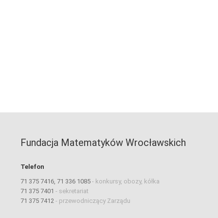
Fundacja Matematyków Wrocławskich
Telefon
71 375 7416, 71 336 1085
-
konkursy, obozy, kółka
71 375 7401
-
sekretariat
71 375 7412
-
przewodniczący Zarządu