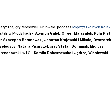
tycznej gry terenowej "Grunwald" podczas
Międzyszkolnych Kółek
tali: w Młodzikach -
Szymon Gałek
,
Oliwer Marszałek
,
Pola Piet
az
Szczepan Baranowski
,
Jonatan Krajewski
i
Mikołaj Owczarek
Belousov
,
Natalia Pisarczyk
oraz
Stefan Dominiak
,
Eligiusz
Orzechowski
; w LO -
Kamila Rabaszowska
i
Jędrzej Wiśniewski
.