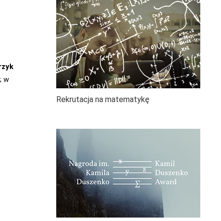
rzyk
; w
Rekrutacja na matematykę