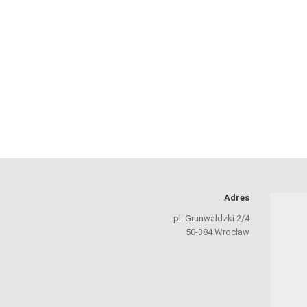
Adres
pl. Grunwaldzki 2/4
50-384 Wrocław