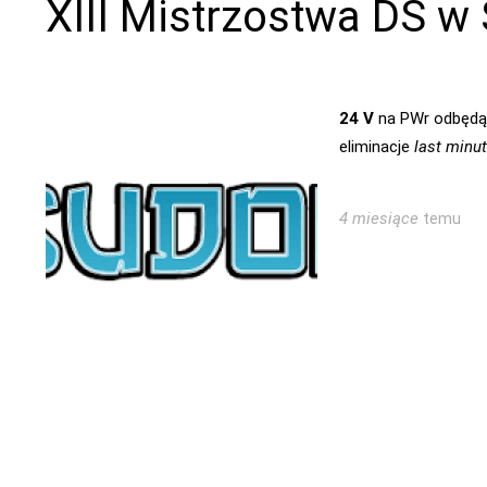
XIII Mistrzostwa DŚ w
24 V
na PWr odbędą 
eliminacje
last minu
4 miesiące
temu