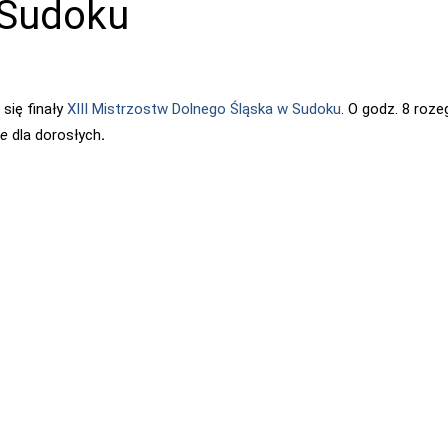
 Sudoku
się finały
XIII Mistrzostw Dolnego Śląska w Sudoku
. O godz. 8 roz
te
dla dorosłych
.