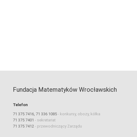
Fundacja Matematyków Wrocławskich
Telefon
71 375 7416, 71 336 1085
-
konkursy, obozy, kółka
71 375 7401
-
sekretariat
71 375 7412
-
przewodniczący Zarządu