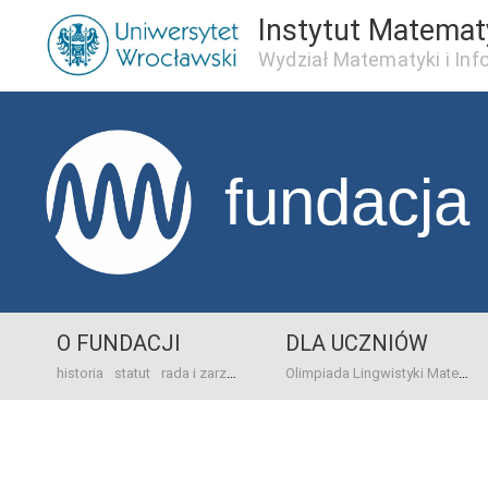
Instytut Matema
Wydział Matematyki i Inf
fundacja
O FUNDACJI
DLA UCZNIÓW
historia
statut
rada i zarząd
dane bankowo-adresowe
kontakt
Olimpiada Lingwistyki Matematycznej