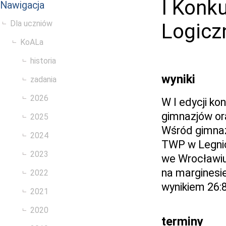
I Konk
Nawigacja
Dla uczniów
Logicz
KoALa
historia
wyniki
zadania
2026
W I edycji ko
gimnazjów or
2025
Wśród gimnaz
2024
TWP w Legnic
2023
we Wrocławiu
na marginesi
2022
wynikiem 26:8
2021
2020
terminy