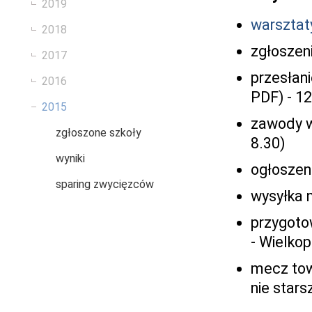
2019
warsztat
2018
zgłoszeni
2017
przesłani
2016
PDF) - 12 
2015
zawody w 
zgłoszone szkoły
8.30)
wyniki
ogłoszeni
sparing zwycięzców
wysyłka n
przygoto
- Wielkop
mecz tow
nie stars