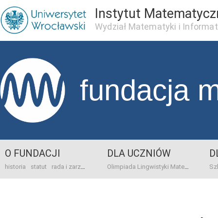
Instytut Matematycz
Wydział Matematyki i Informat
fundacja 
O FUNDACJI
DLA UCZNIÓW
D
historia
statut
rada i zarząd
dane bankowo-adresowe
kontakt
Olimpiada Lingwistyki Matematycznej
sprawo