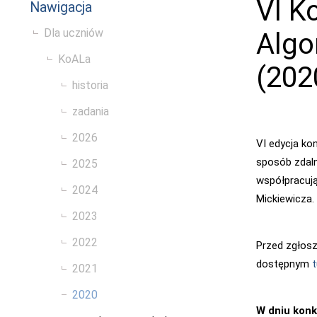
VI K
Nawigacja
Dla uczniów
Algo
KoALa
(202
historia
zadania
2026
VI edycja ko
sposób zdaln
2025
współpracują
2024
Mickiewicza.
2023
2022
Przed zgłos
dostępnym
t
2021
2020
W dniu kon