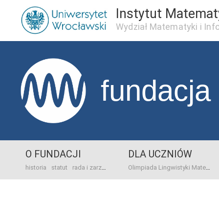
Instytut Matema
Wydział Matematyki i Inf
fundacja
O FUNDACJI
DLA UCZNIÓW
historia
statut
rada i zarząd
dane bankowo-adresowe
kontakt
Olimpiada Lingwistyki Matematycznej