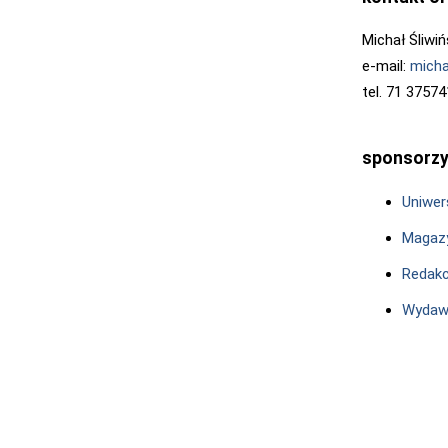
Michał Śliwiń
e-mail:
micha
tel. 71 3757
sponsorz
Uniwer
Magazy
Redakc
Wydaw