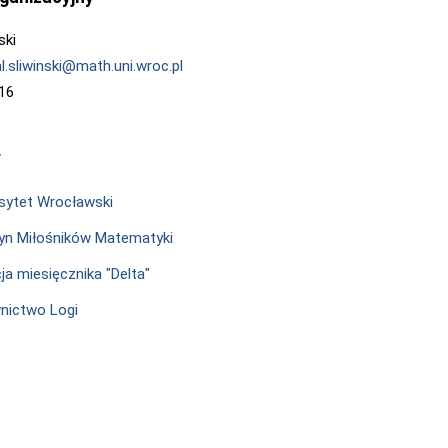
ski
l.sliwinski@math.uni.wroc.pl
416
y
sytet Wrocławski
n Miłośników Matematyki
ja miesięcznika "Delta"
nictwo Logi