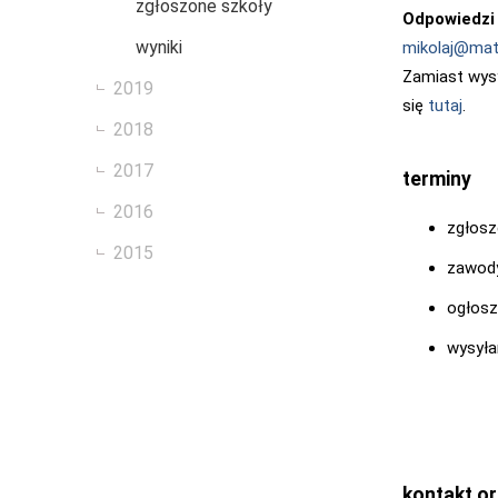
zgłoszone szkoły
Odpowiedzi
wyniki
mikolaj@math
Zamiast wysy
2019
się
tutaj
.
2018
2017
terminy
2016
zgłosz
2015
zawody
ogłosz
wysyła
kontakt or