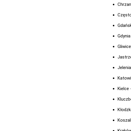
Chrzan
Częst
Gdańsk
Gdynia
Gliwic
Jastrz
Jeleni
Katowi
Kielce
Kluczb
Kłodzk
Koszal
Kraków