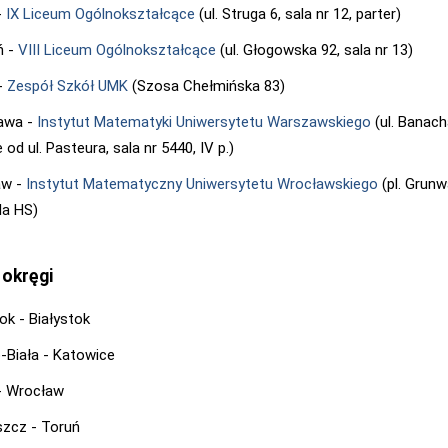
-
IX Liceum Ogólnokształcące
(ul. Struga 6, sala nr 12, parter)
ń -
VIII Liceum Ogólnokształcące
(ul. Głogowska 92, sala nr 13)
-
Zespół Szkół UMK
(Szosa Chełmińska 83)
awa -
Instytut Matematyki Uniwersytetu Warszawskiego
(ul. Banach
 od ul. Pasteura, sala nr 5440, IV p.)
aw -
Instytut Matematyczny Uniwersytetu Wrocławskiego
(pl. Grunw
la HS)
 okręgi
ok - Białystok
o-Biała - Katowice
- Wrocław
zcz - Toruń