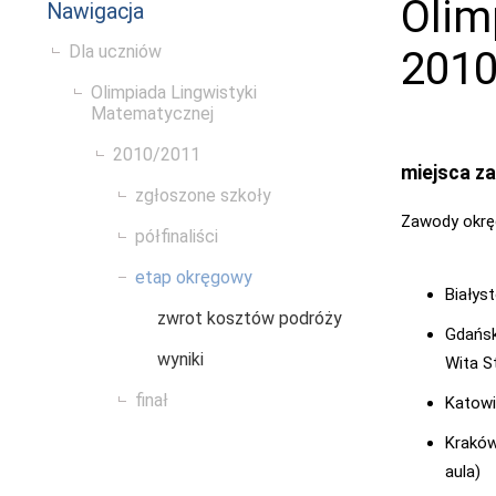
Olim
Nawigacja
Dla uczniów
2010
Olimpiada Lingwistyki
Matematycznej
2010/2011
miejsca 
zgłoszone szkoły
Zawody okrę
półfinaliści
etap okręgowy
Białys
zwrot kosztów podróży
Gdańs
wyniki
Wita S
finał
Katowi
Krakó
aula)