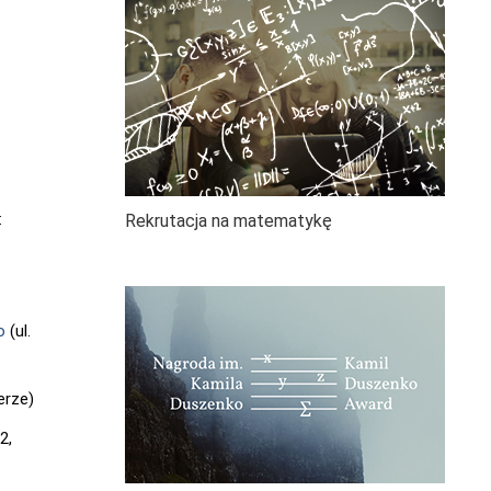
:
Rekrutacja na matematykę
o
(ul.
erze)
2,