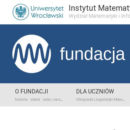
Instytut Matema
Wydział Matematyki i Inf
fundacja
O FUNDACJI
DLA UCZNIÓW
historia
statut
rada i zarząd
dane bankowo-adresowe
kontakt
Olimpiada Lingwistyki Matematycznej