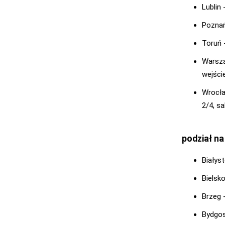
Lublin 
Pozna
Toruń 
Warsz
wejście
Wrocł
2/4, sa
podział na
Białyst
Bielsk
Brzeg 
Bydgos