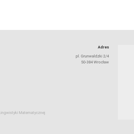
Adres
pl. Grunwaldzki 2/4
50-384 Wrocław
Lingwistyki Matematycznej