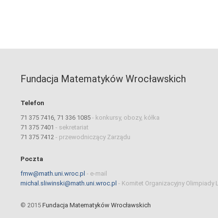
Fundacja Matematyków Wrocławskich
Telefon
71 375 7416, 71 336 1085
-
konkursy, obozy, kółka
71 375 7401
-
sekretariat
71 375 7412
-
przewodniczący Zarządu
Poczta
fmw@math.uni.wroc.pl
-
e-mail
michal.sliwinski@math.uni.wroc.pl
-
Komitet Organizacyjny Olimpiady 
© 2015
Fundacja Matematyków Wrocławskich