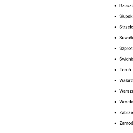
Rzesz
Słupsk
Strzel
Suwałk
Szprot
Świdni
Toruń 
Wałbrz
Warsz
Wrocła
Zabrze
Zamość