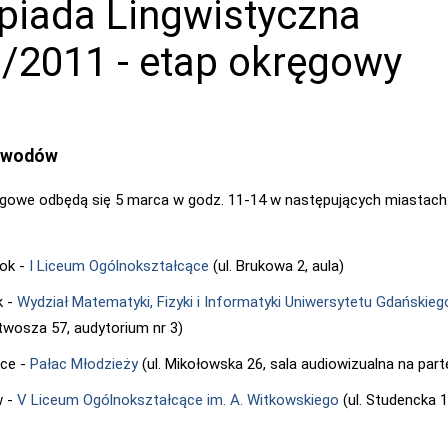
piada Lingwistyczna
/2011 - etap okręgowy
zawodów
gowe odbędą się 5 marca w godz. 11-14 w następujących miastach
tok -
I Liceum Ogólnokształcące
(ul. Brukowa 2, aula)
k -
Wydział Matematyki, Fizyki i Informatyki Uniwersytetu Gdańskieg
twosza 57, audytorium nr 3)
ce -
Pałac Młodzieży
(ul. Mikołowska 26, sala audiowizualna na part
w -
V Liceum Ogólnokształcące im. A. Witkowskiego
(ul. Studencka 1