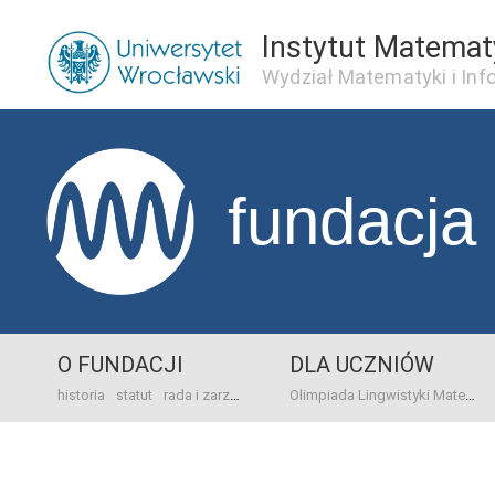
Instytut Matema
Wydział Matematyki i Inf
fundacja
O FUNDACJI
DLA UCZNIÓW
historia
statut
rada i zarząd
dane bankowo-adresowe
kontakt
Olimpiada Lingwistyki Matematycznej