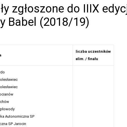
ły zgłoszone do IIIX edycj
y Babel (2018/19)
liczba uczestników
a
elim. / finału
rdo
Bolesławiec
Bolesławiec
ocianów
echów
epłowody
ka Autonomiczna SP
czna SP Jarocin