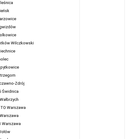
leśnica
ieńsk
sarzowice
gwizdów
Polkowice
stków Wilczkowski
iechnice
olec
Spytkowice
Strzegom
czawno-Zdrój
5 Świdnica
 Wałbrzych
STO Warszawa
 Warszawa
1 Warszawa
Wołów