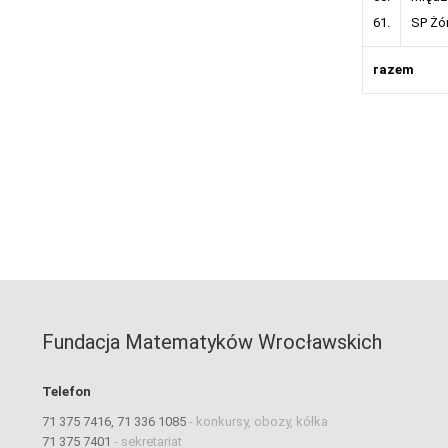
61.
SP Żó
razem
Fundacja Matematyków Wrocławskich
Telefon
71 375 7416, 71 336 1085
-
konkursy, obozy, kółka
71 375 7401
-
sekretariat