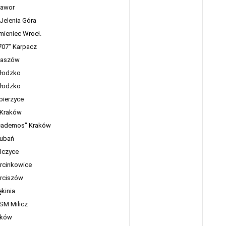
Jawor
Jelenia Góra
mieniec Wrocł.
707" Karpacz
Kaszów
Kłodzko
Kłodzko
bierzyce
 Kraków
cademos" Kraków
Lubań
lczyce
rcinkowice
rciszów
kinia
 SM Milicz
łków