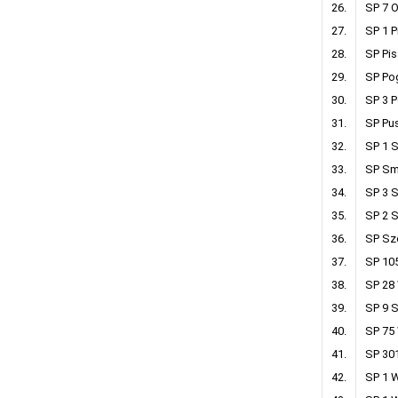
26.
SP 7 O
27.
SP 1 P
28.
SP Pi
29.
SP Po
30.
SP 3 
31.
SP Pu
32.
SP 1 S
33.
SP Sm
34.
SP 3 
35.
SP 2 
36.
SP Sz
37.
SP 10
38.
SP 28
39.
SP 9 
40.
SP 75
41.
SP 30
42.
SP 1 