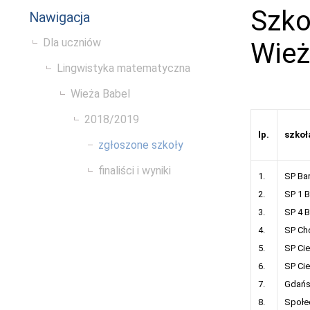
Szko
Nawigacja
Dla uczniów
Wież
Lingwistyka matematyczna
Wieża Babel
2018/2019
lp.
szkoł
zgłoszone szkoły
finaliści i wyniki
1.
SP Ba
2.
SP 1 
3.
SP 4 
4.
SP Ch
5.
SP Ci
6.
SP Ci
7.
Gdańs
8.
Społe