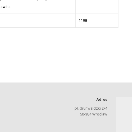
rawina
1198
Adres
pl. Grunwaldzki 2/4
50-384 Wrocław