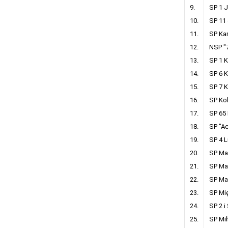
9.
SP 1 
10.
SP 11 
11.
SP Ka
12.
NSP "
13.
SP 1 
14.
SP 6 
15.
SP 7 
16.
SP Ko
17.
SP 65
18.
SP "A
19.
SP 4 
20.
SP Ma
21.
SP Ma
22.
SP Ma
23.
SP Mię
24.
SP 2 i
25.
SP Mi