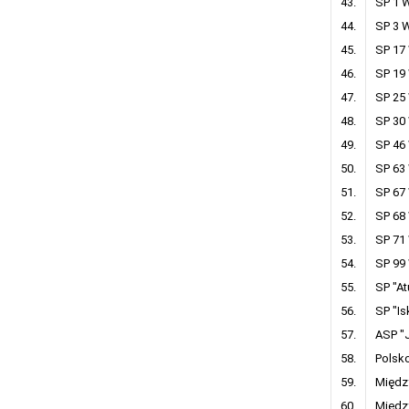
43.
SP 1 
44.
SP 3 
45.
SP 17
46.
SP 19
47.
SP 25
48.
SP 30
49.
SP 46
50.
SP 63
51.
SP 67
52.
SP 68
53.
SP 71
54.
SP 99
55.
SP "A
56.
SP "Is
57.
ASP "
58.
Polsk
59.
Międz
60.
Między