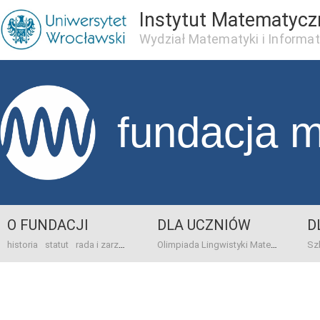
Instytut Matematycz
Wydział Matematyki i Informat
fundacja 
O FUNDACJI
DLA UCZNIÓW
D
historia
statut
rada i zarząd
dane bankowo-adresowe
kontakt
Olimpiada Lingwistyki Matematycznej
sprawo