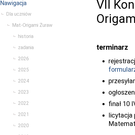
VII Ko
Nawigacja
Dla uczniów
Origam
Mat-Origami Żuraw
historia
terminarz
zadania
2026
rejestra
formularz
2025
przesyłan
2024
ogłoszeni
2023
finał 10 
2022
licytacja
2021
Matemat
2020