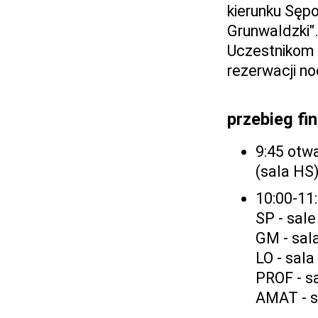
kierunku Sępo
Grunwaldzki"
Uczestnikom
rezerwacji no
przebieg fi
9:45 otw
(sala HS
10:00-11
SP - sale
GM - sal
LO - sala
PROF - s
AMAT - s