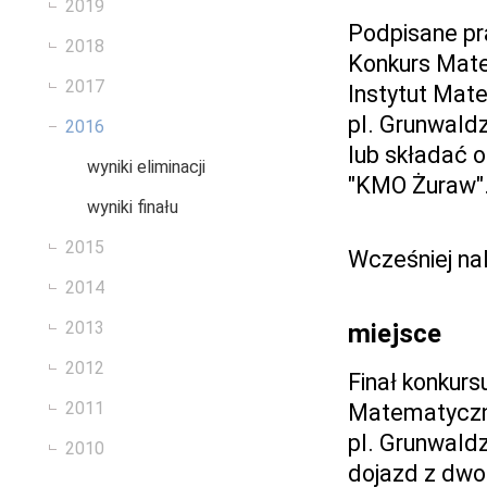
2019
Podpisane pr
2018
Konkurs Mat
2017
Instytut Mat
pl. Grunwald
2016
lub składać o
wyniki eliminacji
"KMO Żuraw"
wyniki finału
2015
Wcześniej na
2014
2013
miejsce
2012
Finał konkurs
2011
Matematycz
pl. Grunwaldz
2010
dojazd z dwo