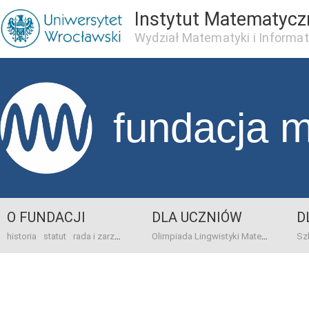
Instytut Matematycz
Wydział Matematyki i Informat
fundacja 
O FUNDACJI
DLA UCZNIÓW
D
historia
statut
rada i zarząd
dane bankowo-adresowe
kontakt
Olimpiada Lingwistyki Matematycznej
sprawo