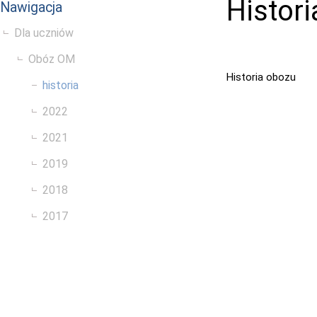
Histori
Nawigacja
Dla uczniów
Obóz OM
Historia obozu
historia
2022
2021
2019
2018
2017