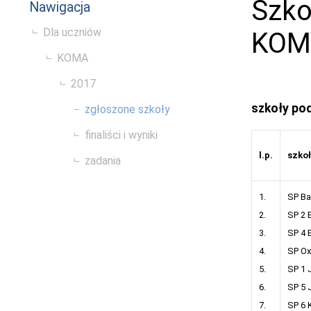
Szko
Nawigacja
Dla uczniów
KOM
KOMA
2017
szkoły pod
zgłoszone szkoły
finaliści i wyniki
l.p.
szko
zadania
1.
SP Ba
2.
SP 2 
3.
SP 4 
4.
SP Ox
5.
SP 1 
6.
SP 5 
7.
SP 6 