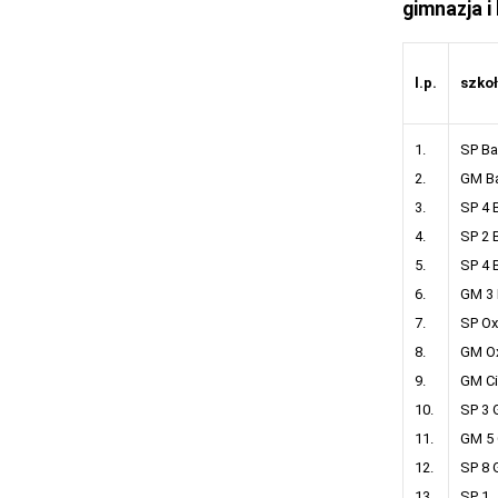
gimnazja i 
l.p.
szko
1.
SP Ba
2.
GM Ba
3.
SP 4 
4.
SP 2 
5.
SP 4 
6.
GM 3 
7.
SP Ox
8.
GM Ox
9.
GM C
10.
SP 3 
11.
GM 5
12.
SP 8 
13.
SP 1 