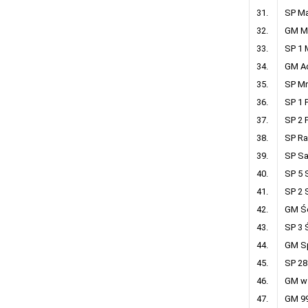
31.
SP Mal
32.
GM Mi
33.
SP 1 M
34.
GM Ad
35.
SP Mr
36.
SP 1 P
37.
SP 2 
38.
SP Ra
39.
SP Sa
40.
SP 5 
41.
SP 2 S
42.
GM Ś
43.
SP 3 
44.
GM Sp
45.
SP 28
46.
GM w
47.
GM 9