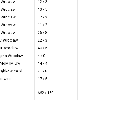
 Wrocław
12 / 2
 Wrocław
13 / 5
 Wrocław
17 / 3
 Wrocław
11 / 2
 Wroclaw
25 / 8
7 Wrocław
22 / 3
ut Wroclaw
40 / 5
igma Wrocław
4 / 0
MdM IM UWr
14 / 4
Ząbkowice Śl.
41 / 8
rawina
17 / 5
662 / 159