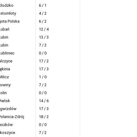
Kłodzko
6 / 1
stomłoty
4 / 2
gota Polska
6 / 2
Lubań
12 / 4
Lubin
13 / 3
Lubin
7 / 2
Lubliniec
0 / 0
lczyce
17 / 2
ękinia
17 / 3
Milicz
1 / 0
owiny
7 / 2
olin
0 / 0
Pieńsk
14 / 6
ogwizdów
17 / 3
Polanica-Zdrój
18 / 2
taszków
0 / 0
akoszyce
7 / 2