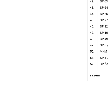
42.
SP 63
43.
SP 64
44.
SP 76
45.
SP 77
46.
SP 82
47.
SP 10
48.
SP At
49.
SP S
50.
MKM 
51.
SP 3 
52.
SP Żó
razem