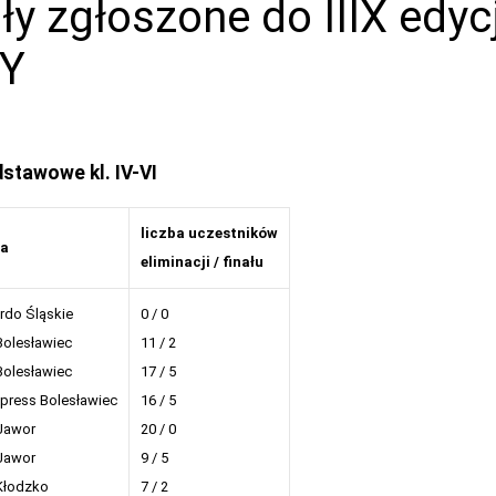
ły zgłoszone do IIIX edycj
Y
stawowe kl. IV-VI
liczba uczestników
ła
eliminacji / finału
rdo Śląskie
0 / 0
Bolesławiec
11 / 2
Bolesławiec
17 / 5
press Bolesławiec
16 / 5
Jawor
20 / 0
Jawor
9 / 5
Kłodzko
7 / 2