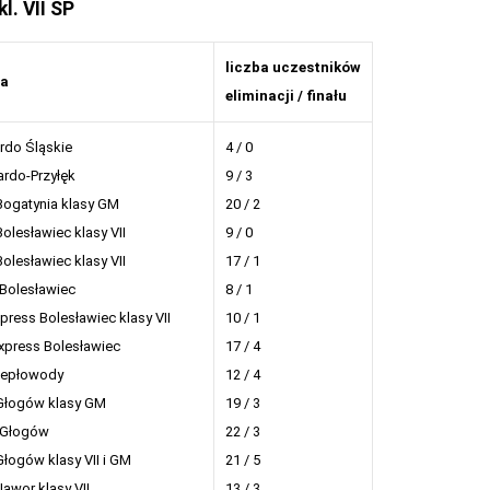
kl. VII SP
liczba uczestników
ła
eliminacji / finału
rdo Śląskie
4 / 0
rdo-Przyłęk
9 / 3
Bogatynia klasy GM
20 / 2
Bolesławiec klasy VII
9 / 0
Bolesławiec klasy VII
17 / 1
Bolesławiec
8 / 1
press Bolesławiec klasy VII
10 / 1
press Bolesławiec
17 / 4
iepłowody
12 / 4
Głogów klasy GM
19 / 3
 Głogów
22 / 3
Głogów klasy VII i GM
21 / 5
Jawor klasy VII
13 / 3