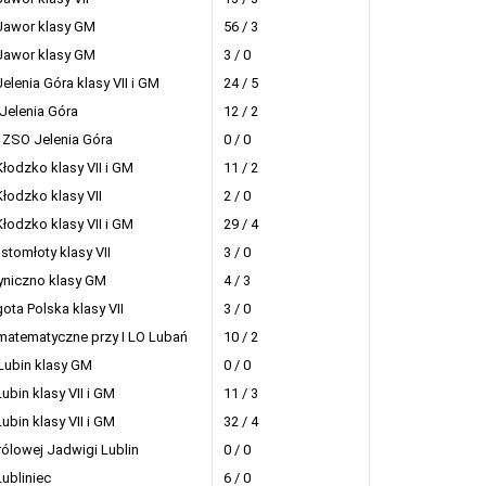
Jawor klasy GM
56 / 3
Jawor klasy GM
3 / 0
elenia Góra klasy VII i GM
24 / 5
Jelenia Góra
12 / 2
ZSO Jelenia Góra
0 / 0
Kłodzko klasy VII i GM
11 / 2
Kłodzko klasy VII
2 / 0
Kłodzko klasy VII i GM
29 / 4
stomłoty klasy VII
3 / 0
yniczno klasy GM
4 / 3
gota Polska klasy VII
3 / 0
matematyczne przy I LO Lubań
10 / 2
 Lubin klasy GM
0 / 0
ubin klasy VII i GM
11 / 3
ubin klasy VII i GM
32 / 4
ólowej Jadwigi Lublin
0 / 0
Lubliniec
6 / 0