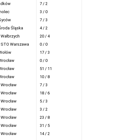
adków
7 / 2
molec
3 / 0
 Syców
7 / 3
Środa Śląska
4 / 2
 Wałbrzych
20 / 4
4 STO Warszawa
0 / 0
 Wołów
17 / 3
Wrocław
0 / 0
Wrocław
51 / 11
Wrocław
10 / 8
 Wrocław
7 / 3
 Wrocław
18 / 6
 Wrocław
5 / 3
 Wrocław
3 / 2
 Wrocław
23 / 8
 Wrocław
31 / 5
 Wrocław
14 / 2