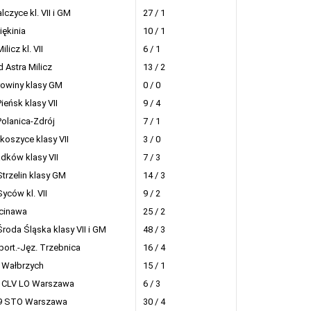
czyce kl. VII i GM
27 / 1
ękinia
10 / 1
ilicz kl. VII
6 / 1
 Astra Milicz
13 / 2
owiny klasy GM
0 / 0
ieńsk klasy VII
9 / 4
Polanica-Zdrój
7 / 1
koszyce klasy VII
3 / 0
dków klasy VII
7 / 3
Strzelin klasy GM
14 / 3
yców kl. VII
9 / 2
cinawa
25 / 2
Środa Śląska klasy VII i GM
48 / 3
ort.-Jęz. Trzebnica
16 / 4
 Wałbrzych
15 / 1
 CLV LO Warszawa
6 / 3
9 STO Warszawa
30 / 4