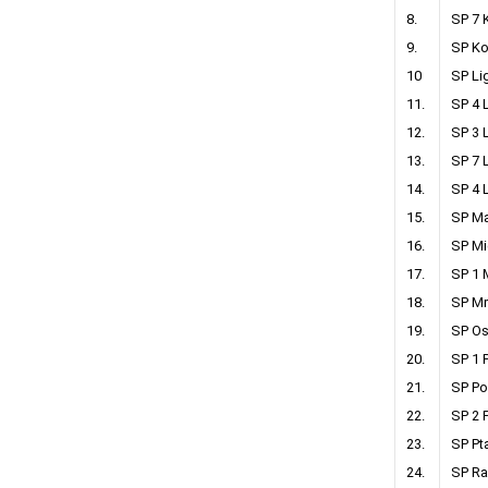
8.
SP 7 
9.
SP Ko
10
SP Li
11.
SP 4 
12.
SP 3 
13.
SP 7 
14.
SP 4 
15.
SP Ma
16.
SP Mi
17.
SP 1 
18.
SP Mr
19.
SP Os
20.
SP 1 
21.
SP P
22.
SP 2 
23.
SP P
24.
SP R