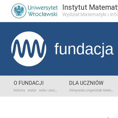
Instytut Matema
Wydział Matematyki i Inf
fundacja
O FUNDACJI
DLA UCZNIÓW
historia
statut
rada i zarząd
dane bankowo-adresowe
kontakt
Olimpiada Lingwistyki Matematycznej