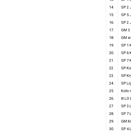
14.
SP 2 
15.
SP 5 
16.
SP 2 J
17.
GM 3 
18.
GM w 
19.
SP 1 
20.
SP 6 
21.
SP 7 
22.
SP Ko
23.
SP Kr
24.
SP Li
25.
Koło 
26.
III LO
27
SP 3 L
28.
SP 7 L
29.
GM Kr
30.
SP 4 