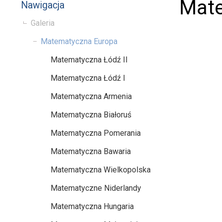
Mate
Nawigacja
Galeria
Matematyczna Europa
Matematyczna Łódź II
Matematyczna Łódź I
Matematyczna Armenia
Matematyczna Białoruś
Matematyczna Pomerania
Matematyczna Bawaria
Matematyczna Wielkopolska
Matematyczne Niderlandy
Matematyczna Hungaria