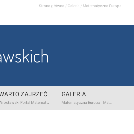
Strona główna
/
Galeria
/
Matematyczna Europa
awskich
WARTO ZAJRZEĆ
GALERIA
łodzieży
e
a im. K. Duszenko
kursy języka zawodowego
Maraton Matematyczny
RODO
nagrody w konkursie prac dyplomowych
Wrocławski Portal Matematyczny
Marsz na Orientację
kursy kolonijne
Instytut Matematyczny UWr
Matematyczna Europa
kurs "Eksperymenty"
Mecze Matematyczne
Mat-origami Żuraw
stypendium im.
Trapez
kurs "Dys
Kalen
KOM