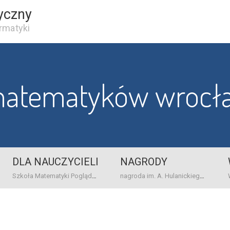
yczny
rmatyki
matematyków wrocł
DLA NAUCZYCIELI
NAGRODY
sprawozdania
Lingwistyka matematyczna
wyróżnienia
przekazanie 1,5%
Szkoła Matematyki Poglądowej
Festiwal Nauki
seminarium I^3
standardy ochrony dzieci i m
Spotkania Matematyczn
Matematyczna Europa
nagroda im. A. Hulanickiego
nagrod