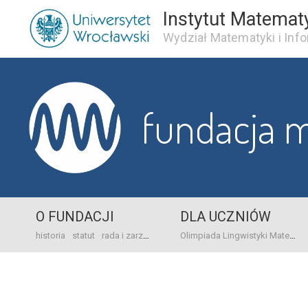
Instytut Matemat
Wydział Matematyki i Info
fundacja 
O FUNDACJI
DLA UCZNIÓW
historia
statut
rada i zarząd
dane bankowo-adresowe
kontakt
Olimpiada Lingwistyki Matematycznej