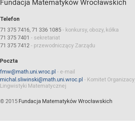
Fundacja Matematyków Wrocławskich
Telefon
71 375 7416, 71 336 1085
-
konkursy, obozy, kółka
71 375 7401
-
sekretariat
71 375 7412
-
przewodniczący Zarządu
Poczta
fmw@math.uni.wroc.pl
-
e-mail
michal.sliwinski@math.uni.wroc.pl
-
Komitet Organizacy
Lingwistyki Matematycznej
© 2015
Fundacja Matematyków Wrocławskich