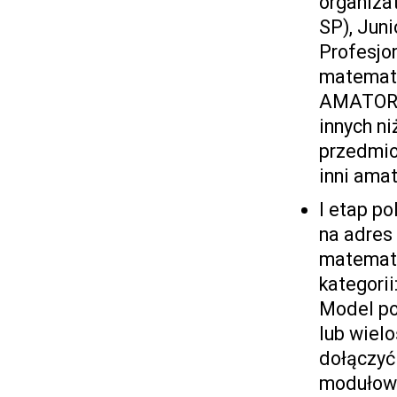
organizat
SP), Juni
Profesjon
matematy
AMATORZY
innych n
przedmio
inni ama
I etap p
na adres
matematy
kategorii
Model po
lub wiel
dołączyć
modułowe