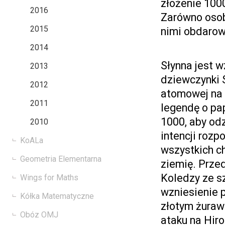
złożenie 1000
2016
Zarówno osobi
2015
nimi obdarow
2014
Słynna jest w
2013
dziewczynki 
2012
atomowej na 
2011
legendę o pa
1000, aby od
2010
intencji rozp
KoALa
wszystkich c
Geometria Elementarna
ziemię. Prze
Koledzy ze sz
Wings for Maths
wzniesienie 
Kółka Matematyczne
złotym żuraw
Obóz OMJ
ataku na Hir