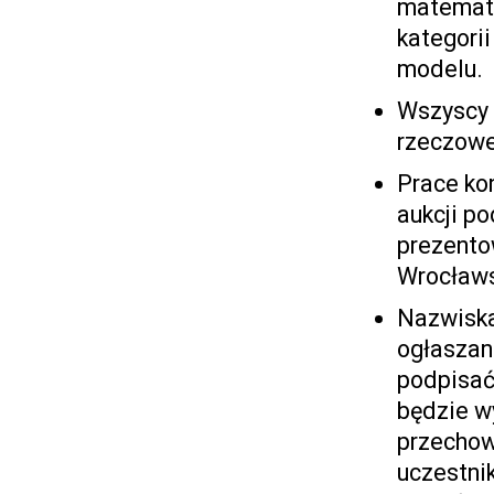
matematy
kategori
modelu.
Wszyscy f
rzeczowe
Prace ko
aukcji p
prezento
Wrocławs
Nazwiska 
ogłaszan
podpisać
będzie w
przechow
uczestni