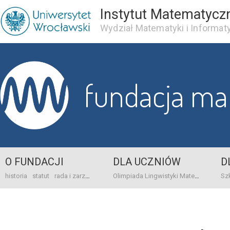
Instytut Matematycz
Wydział Matematyki i Informaty
fundacja m
O FUNDACJI
DLA UCZNIÓW
D
historia
statut
rada i zarząd
dane bankowo-adresowe
kontakt
Olimpiada Lingwistyki Matematycznej
sprawo