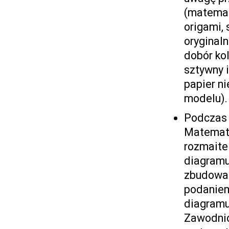
(matemat
origami, 
oryginaln
dobór kol
sztywny 
papier ni
modelu).
Podczas 
Matemat
rozmaite
diagramu
zbudowan
podaniem
diagramu
Zawodnic