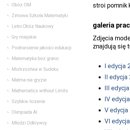
stroi pomnik
Obóz OM
Zimowa Szkoła Matematyki
galeria prac
Letni Obóz Naukowy
Gry miejskie
Zdjęcia mode
znajdują się t
Podniesienie jakości edukacji
Matematyka bez granic
I edycja 
Mistrzostwa w Sudoku
II edycja
Matma nie gryzie
III edycj
Mathematics without Limits
IV edycj
Szybkie liczenie
V edycja
Olimpiada AI
VI edycj
Młodzi Odkrywcy