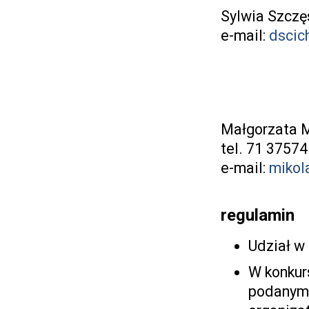
Sylwia Szcz
e-mail:
dscic
Małgorzata M
tel. 71 3757
e-mail:
mikol
regulamin
Udział w 
W konkurs
podanym t