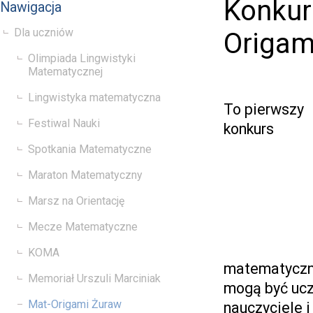
Konkur
Nawigacja
Dla uczniów
Origam
Olimpiada Lingwistyki
Matematycznej
Lingwistyka matematyczna
To pierwszy
Festiwal Nauki
konkurs
Spotkania Matematyczne
Maraton Matematyczny
Marsz na Orientację
Mecze Matematyczne
KOMA
matematyczne
Memoriał Urszuli Marciniak
mogą być ucz
Mat-Origami Żuraw
nauczyciele i