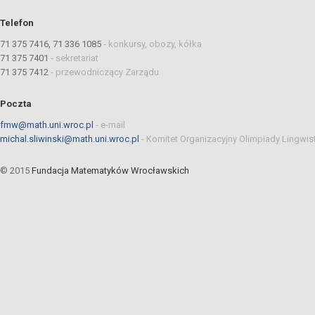
Telefon
71 375 7416, 71 336 1085
-
konkursy, obozy, kółka
71 375 7401
-
sekretariat
71 375 7412
-
przewodniczący Zarządu
Poczta
fmw@math.uni.wroc.pl
-
e-mail
michal.sliwinski@math.uni.wroc.pl
-
Komitet Organizacyjny Olimpiady Lingwis
© 2015
Fundacja Matematyków Wrocławskich