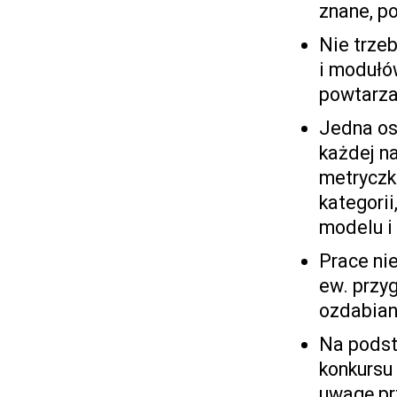
znane, po
Nie trze
i modułó
powtarzaj
Jedna os
każdej n
metryczk
kategorii
modelu i
Prace ni
ew. przy
ozdabiane
Na podsta
konkursu 
uwagę pr