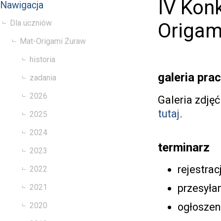
IV Kon
Nawigacja
Dla uczniów
Origam
Mat-Origami Żuraw
historia
galeria prac
zadania
2026
Galeria zdjęć
tutaj
.
2025
2024
terminarz
2023
rejestrac
2022
przesyłan
2021
2020
ogłoszeni