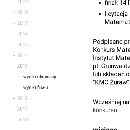
2019
finał: 14
2018
licytacja
Matemat
2017
2016
Podpisane pr
2015
Konkurs Mat
2014
Instytut Mat
pl. Grunwald
2013
lub składać o
wyniki eliminacji
"KMO Żuraw"
wyniki finału
2012
Wcześniej na
2011
konkursu
.
2010