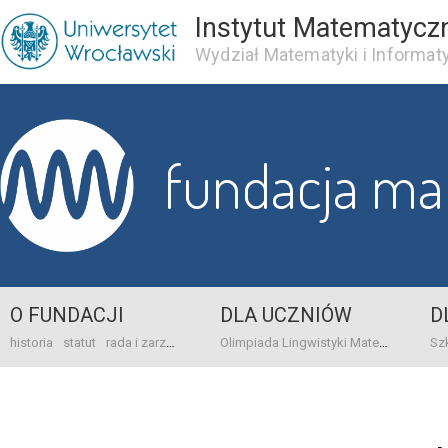
Instytut Matematycz
Wydział Matematyki i Informaty
fundacja m
O FUNDACJI
DLA UCZNIÓW
D
historia
statut
rada i zarząd
dane bankowo-adresowe
kontakt
Olimpiada Lingwistyki Matematycznej
sprawo