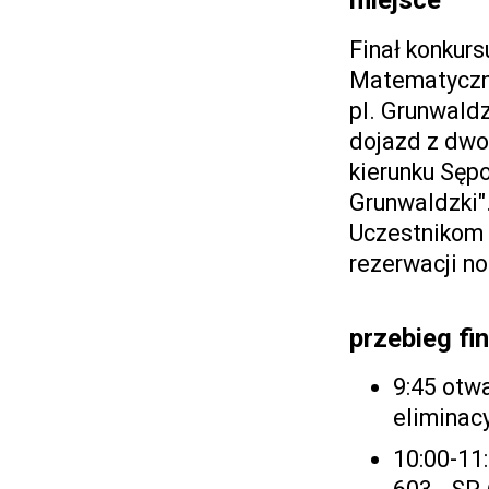
miejsce
Finał konkurs
Matematycz
pl. Grunwaldz
dojazd z dwo
kierunku Sępo
Grunwaldzki"
Uczestnikom
rezerwacji no
przebieg fi
9:45 otw
eliminacy
10:00-11: