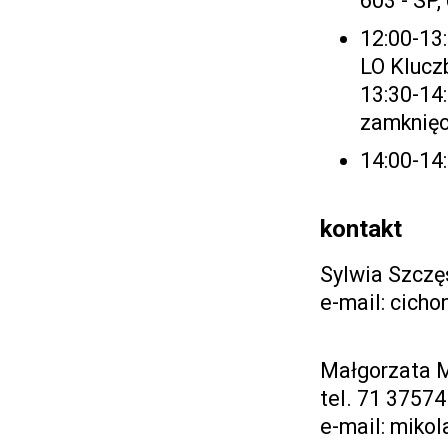
603 - SP,
12:00-13:
LO Klucz
13:30-14
zamknięc
14:00-14
kontakt
Sylwia Szcz
e-mail: cicho
Małgorzata M
tel. 71 3757
e-mail: miko