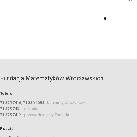
Fundacja Matematyków Wrocławskich
Telefon
71 375 7416, 71 336 1085
-
konkursy, obozy, kółka
71 375 7401
-
sekretariat
71 375 7412
-
przewodniczący Zarządu
Poczta