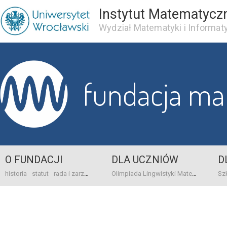
Instytut Matematycz
Wydział Matematyki i Informaty
fundacja m
O FUNDACJI
DLA UCZNIÓW
D
historia
statut
rada i zarząd
dane bankowo-adresowe
kontakt
Olimpiada Lingwistyki Matematycznej
sprawo