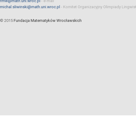
fmw@math.uni.wroc.pl
-
e-mail
michal.sliwinski@math.uni.wroc.pl
-
Komitet Organizacyjny Olimpiady Lingwis
© 2015
Fundacja Matematyków Wrocławskich