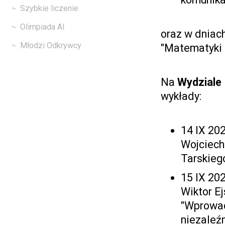
Szybkie liczenie
Olimpiada AI
oraz w dniac
Młodzi Odkrywcy
"Matematyki r
Na
Wydziale 
wykłady:
14 IX 202
Wojciech
Tarskiego
15 IX 202
Wiktor E
"Wprowadz
niezaleź