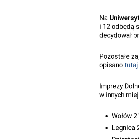
Na
Uniwersy
i 12 odbędą 
decydował pr
Pozostałe za
opisano
tutaj
Imprezy Doln
w innych mie
Wołów 21
Legnica 