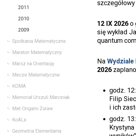
szczegółowy 
2011
2010
12 IX 2026
o 
2009
się wykład J
quantum com
Spotkania Matematyczne
Maraton Matematyczny
Na
Wydziale 
Marsz na Orientację
2026
zaplano
Mecze Matematyczne
KOMA
godz. 12:
Memoriał Urszuli Marciniak
Filip Si
i ich za
Mat-Origami Żuraw
godz. 13:
KoALa
Krystyna
Geometria Elementarna
wyników"