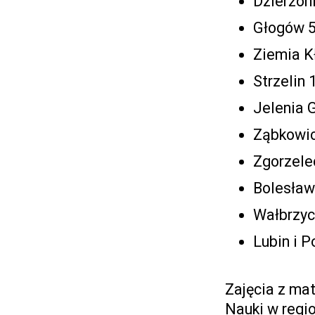
Dzierżon
Głogów 5
Ziemia K
Strzelin
Jelenia 
Ząbkowic
Zgorzele
Bolesław
Wałbrzyc
Lubin i 
Zajęcia z ma
Nauki w regio