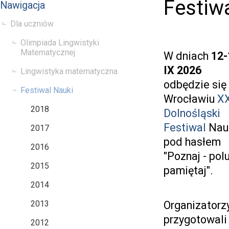
Festiw
Nawigacja
Dla uczniów
Olimpiada Lingwistyki
Matematycznej
W dniach
12-
IX 2026
Lingwistyka matematyczna
odbędzie się
Festiwal Nauki
Wrocławiu
X
2018
Dolnośląski
Festiwal
Nau
2017
pod hasłem
2016
"Poznaj - polu
2015
pamiętaj".
2014
2013
Organizatorz
przygotowali
2012