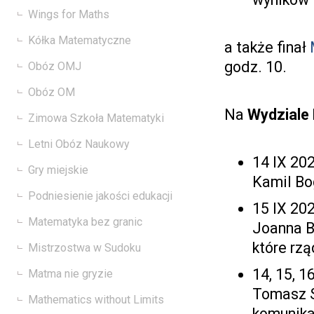
Wings for Maths
Kółka Matematyczne
a także finał
godz. 10.
Obóz OMJ
Obóz OM
Na
Wydziale
Zimowa Szkoła Matematyki
Letni Obóz Naukowy
14 IX 202
Gry miejskie
Kamil Bog
Podniesienie jakości edukacji
15 IX 202
Matematyka bez granic
Joanna Ba
które rz
Mistrzostwa w Sudoku
14, 15, 1
Matma nie gryzie
Tomasz S
Mathematics without Limits
komunika