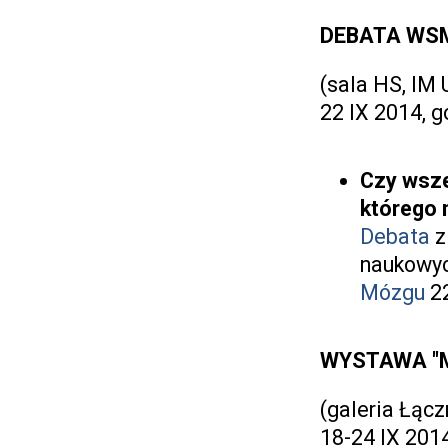
DEBATA WS
(sala HS, IM 
22 IX 2014, g
Czy wsze
którego 
Debata
z
naukowyc
Mózgu
22
WYSTAWA "
(galeria Łącz
18-24 IX 201