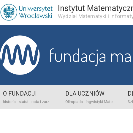
Instytut Matematycz
Wydział Matematyki i Informaty
fundacja m
O FUNDACJI
DLA UCZNIÓW
D
historia
statut
rada i zarząd
dane bankowo-adresowe
kontakt
Olimpiada Lingwistyki Matematycznej
sprawo