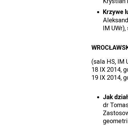
Krystian 
Krzywe l
Aleksand
IM UWr),
WROCŁAWSK
(sala HS, IM 
18 IX 2014, g
19 IX 2014, g
Jak dzia
dr Tomas
Zastosow
geometrii