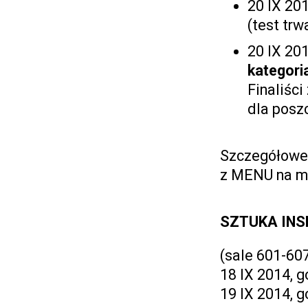
20 IX 201
(test trw
20 IX 201
kategori
Finaliści
dla posz
Szczegółowe 
z MENU na ma
SZTUKA INS
(sale 601-60
18 IX 2014, g
19 IX 2014, g