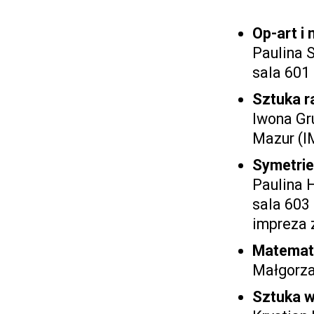
Op-art i
Paulina S
sala 601
Sztuka r
Iwona Gr
Mazur (I
Symetrie
Paulina 
sala 603
impreza 
Matematy
Małgorza
Sztuka w