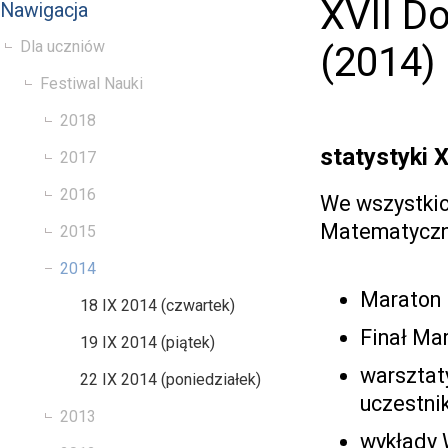
XVII Do
Nawigacja
Dla uczniów
(2014)
Festiwal Nauki
2018
statystyki
2017
2016
We wszystkic
Matematyczny
2015
2014
Maraton 
18 IX 2014 (czwartek)
Finał Ma
19 IX 2014 (piątek)
warsztat
22 IX 2014 (poniedziałek)
uczestni
2013
wykłady 