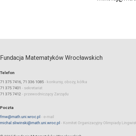
Fundacja Matematyków Wrocławskich
Telefon
71 375 7416, 71 336 1085
-
konkursy, obozy, kółka
71 375 7401
-
sekretariat
71 375 7412
-
przewodniczący Zarządu
Poczta
fmw@math.uni.wroc.pl
-
e-mail
michal.sliwinski@math.uni.wroc.pl
-
Komitet Organizacyjny Olimpiady Lingwis