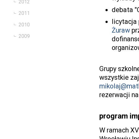
2012
debata "
2011
licytacj
2010
Żuraw
pr
2009
dofinan
organiz
Grupy szkoln
wszystkie za
mikolaj@math
rezerwacji n
program im
W ramach XVI
Wrocławiu In