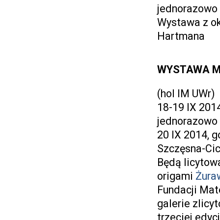
jednorazowo 
Wystawa z oka
Hartmana
WYSTAWA M
(hol IM UWr)
18-19 IX 201
jednorazowo 
20 IX 2014, g
Szczęsna-Ci
Będą licyto
origami
Żura
Fundacji Mat
galerie zlicy
trzeciej edy