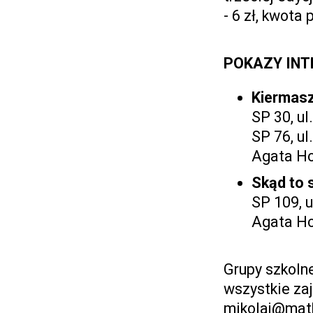
- 6 zł, kwota p
POKAZY INT
Kiermas
SP 30, ul
SP 76, ul
Agata Ho
Skąd to 
SP 109, u
​Agata H
Grupy szkoln
wszystkie za
mikolaj@math