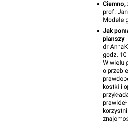
Ciemno, 
prof. Ja
​Modele g
Jak poma
planszy
dr AnnaK
godz. 10
W wielu 
o przebi
prawdop
kostki i
przykład
prawideł
korzystni
znajomoś