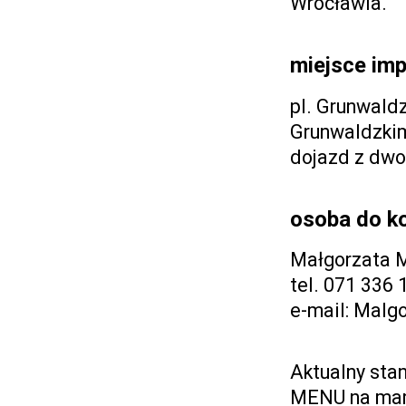
Wrocławia.
miejsce im
pl. Grunwaldz
Grunwaldzki
dojazd z dwo
osoba do k
Małgorzata M
tel. 071 336 
e-mail: Malg
Aktualny stan
MENU na mar