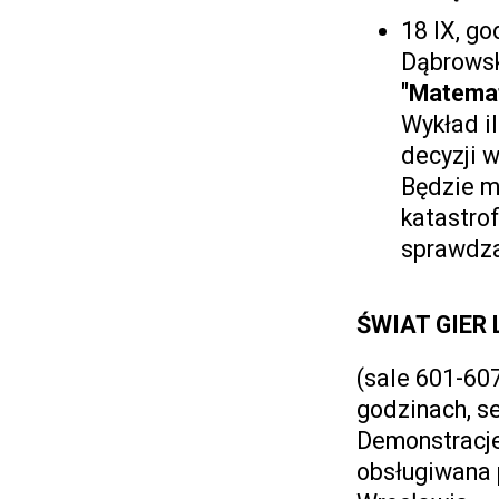
18 IX, go
Dąbrows
"Matema
Wykład i
decyzji w
Będzie m.
katastrof
sprawdza 
ŚWIAT GIER
(sale 601-607
godzinach, se
Demonstracje 
obsługiwana 