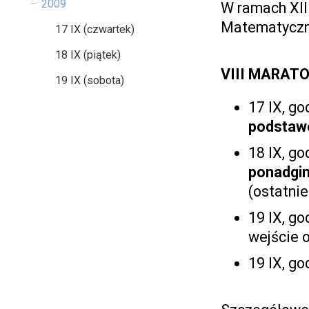
2009
W ramach XII
Matematyczn
17 IX (czwartek)
18 IX (piątek)
VIII MARAT
19 IX (sobota)
17 IX, go
podstaw
18 IX, go
ponadgim
(ostatnie
19 IX, go
wejście o
19 IX, go