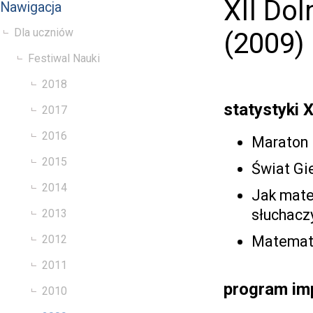
XII Dol
Nawigacja
Dla uczniów
(2009)
Festiwal Nauki
2018
statystyki 
2017
2016
Maraton 
2015
Świat Gi
2014
Jak mate
słuchacz
2013
Matematy
2012
2011
program im
2010