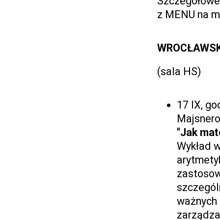
Szczegółowe 
z MENU na ma
WROCŁAWSK
(sala HS)
17 IX, g
Majsner
"Jak mat
Wykład w
arytmety
zastosow
szczegól
ważnych 
zarządza