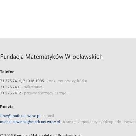
Fundacja Matematyków Wrocławskich
Telefon
71 375 7416, 71 336 1085
-
konkursy, obozy, kółka
71 375 7401
-
sekretariat
71 375 7412
-
przewodniczący Zarządu
Poczta
fmw@math.uni.wroc.pl
-
e-mail
michal.sliwinski@math.uni.wroc.pl
-
Komitet Organizacyjny Olimpiady Lingwis
© 2015
Fundacja Matematyków Wrocławskich