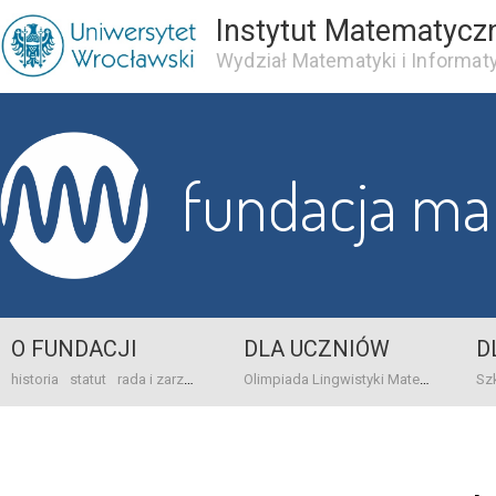
Instytut Matematycz
Wydział Matematyki i Informaty
fundacja m
O FUNDACJI
DLA UCZNIÓW
D
historia
statut
rada i zarząd
dane bankowo-adresowe
kontakt
Olimpiada Lingwistyki Matematycznej
sprawo