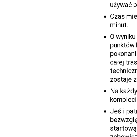
używać p
Czas mie
minut.
O wyniku
punktów 
pokonani
całej tra
techniczn
zostaje 
Na każdy
kompleci
Jeśli pat
bezwzglę
startową
zobowiąza