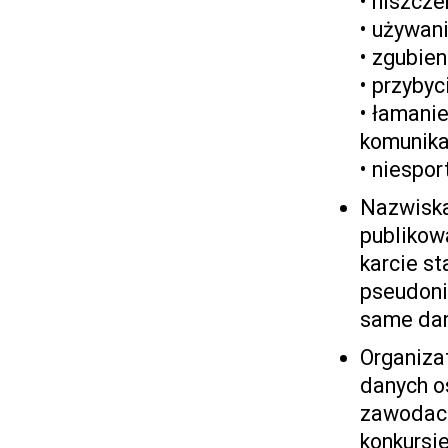
• niszcze
• używan
• zgubien
• przybyc
• łamani
komunika
• niespo
Nazwiska
publikow
karcie s
pseudoni
same da
Organiza
danych o
zawodach
konkursie