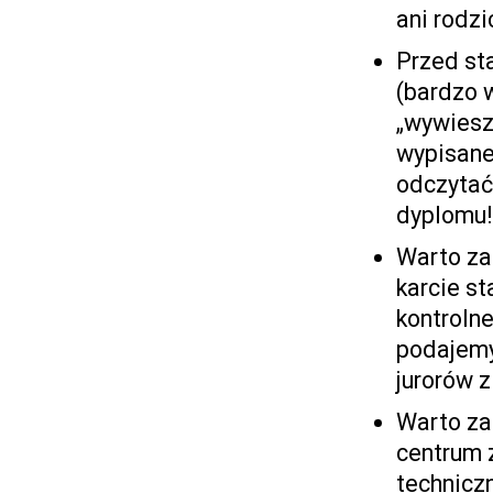
ani rodz
Przed st
(bardzo 
„wywiesz
wypisane 
odczytać
dyplomu!
Warto za
karcie s
kontroln
podajemy
jurorów z
Warto za
centrum 
technicz