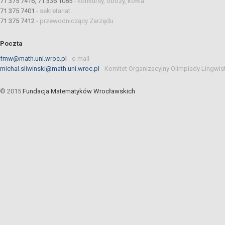
71 375 7416, 71 336 1085
-
konkursy, obozy, kółka
71 375 7401
-
sekretariat
71 375 7412
-
przewodniczący Zarządu
Poczta
fmw@math.uni.wroc.pl
-
e-mail
michal.sliwinski@math.uni.wroc.pl
-
Komitet Organizacyjny Olimpiady Lingwis
© 2015
Fundacja Matematyków Wrocławskich