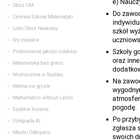
e) Nauczy
Obóz OM
Do zawod
Zimowa Szkoła Matematyki
indywidua
Letni Obóz Naukowy
szkół wyż
uczniowsk
Gry miejskie
Szkoły go
Podniesienie jakości edukacji
oraz inn
Matematyka bez granic
dodatkową
Mistrzostwa w Sudoku
Na zawod
Matma nie gryzie
wygodnym
Mathematics without Limits
atmosfer
pogodę.
Szybkie liczenie
Po przyb
Olimpiada AI
zgłasza 
Młodzi Odkrywcy
swoich d