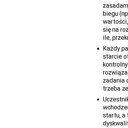
zasadami
biegu (np
wartości
się na ro
ile, prze
Każdy pa
starcie 
kontroln
rozwiąza
zadania 
trzeba z
Uczestni
wchodzen
startu, a
dyskwalif