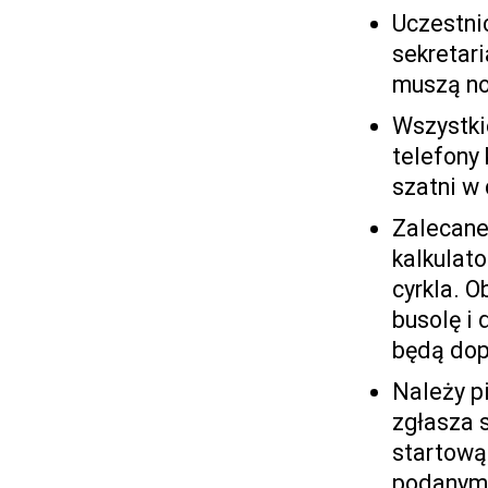
Uczestni
sekretar
muszą no
Wszystkie
telefony
szatni w
Zalecane
kalkulato
cyrkla. 
busolę i 
będą do
Należy p
zgłasza s
startową
podanym 