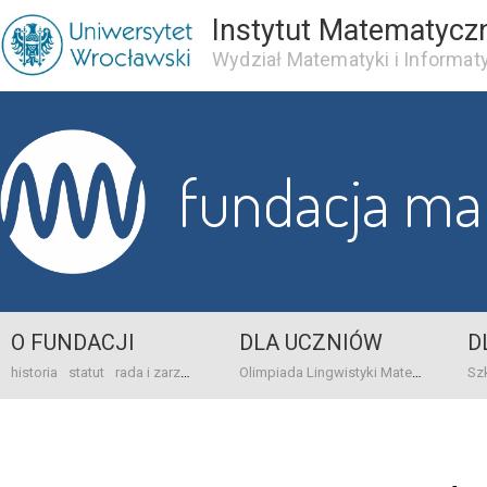
Instytut Matematycz
Wydział Matematyki i Informaty
fundacja m
O FUNDACJI
DLA UCZNIÓW
D
historia
statut
rada i zarząd
dane bankowo-adresowe
kontakt
Olimpiada Lingwistyki Matematycznej
sprawo