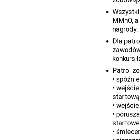
Wszystki
MMnO, a 
nagrody.
Dla patro
zawodów 
konkurs 
Patrol zo
• spóźnie
• wejści
startową
• wejści
• porusz
startowe
• śmiecen