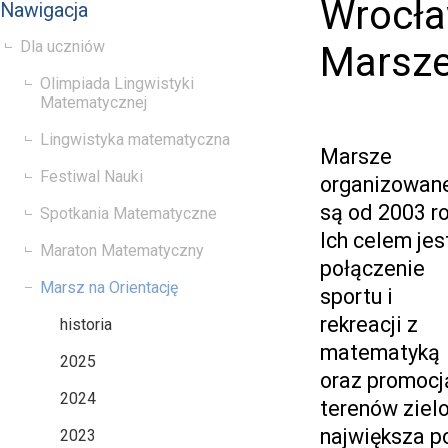
Wrocła
Nawigacja
Dla uczniów
Marsze
Olimpiada Lingwistyki
Matematycznej
Lingwistyka matematyczna
Marsze
Festiwal Nauki
organizowan
są od 2003 ro
Spotkania Matematyczne
Ich celem jes
Maraton Matematyczny
połączenie
Marsz na Orientację
sportu i
rekreacji z
historia
matematyką
2025
oraz promocj
2024
terenów zielo
największa p
2023