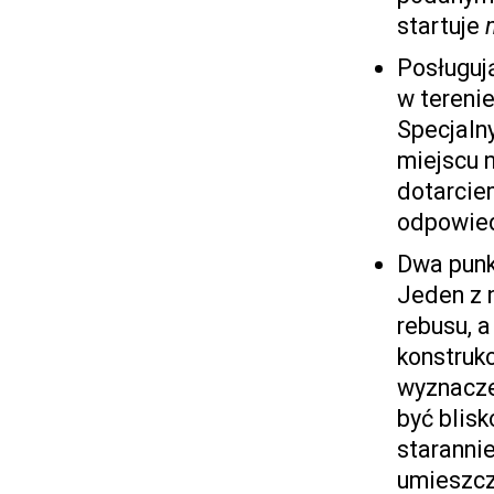
startuje
Posługuj
w tereni
Specjaln
miejscu n
dotarcie
odpowied
Dwa punk
Jeden z 
rebusu, 
konstruk
wyznacze
być blisk
starannie
umieszcz