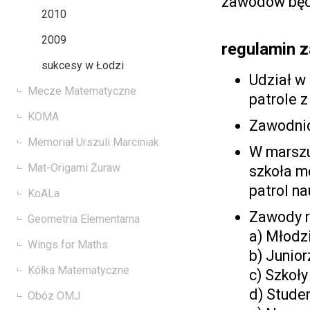
zawodów będz
2010
2009
regulamin 
sukcesy w Łodzi
Udział w
Mecze Matematyczne
patrole z
KOMA
Zawodnic
Memoriał Urszuli Marciniak
W marszu
Mat-Origami Żuraw
szkoła m
patrol na
KoALa
Zawody r
Geometria Elementarna
a) Młodzi
Wings for Maths
b) Junior
Kółka Matematyczne
c) Szkoły
d) Stude
Obóz OMJ