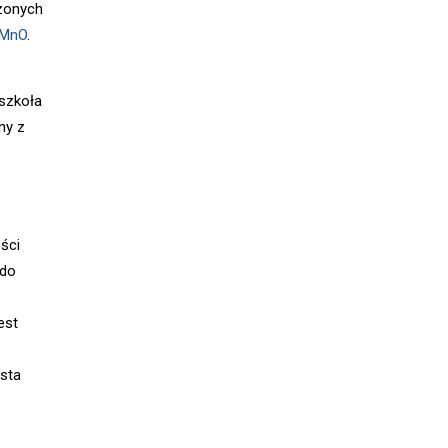
szonych
MMnO
.
 szkoła
ny z
ści
 do
est
sta