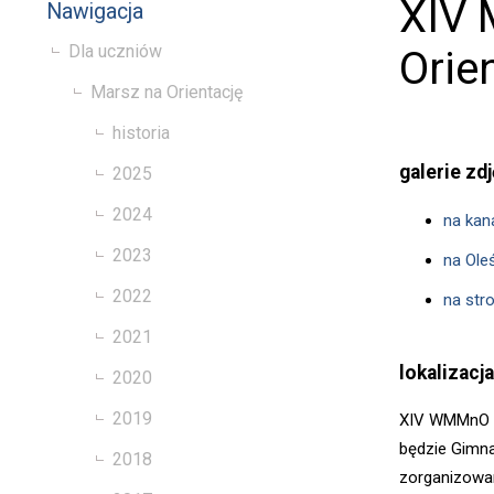
XIV 
Nawigacja
Dla uczniów
Orie
Marsz na Orientację
historia
galerie zd
2025
2024
na kan
2023
na Ole
2022
na str
2021
lokalizacja
2020
2019
XIV WMMnO o
będzie Gimna
2018
zorganizowan