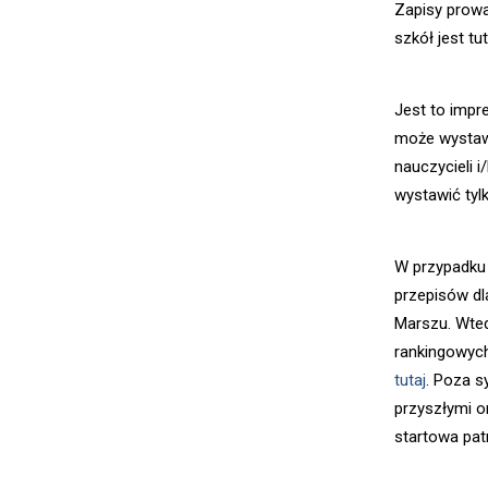
Zapisy prowa
szkół jest t
Jest to impr
może wystawi
nauczycieli 
wystawić tylk
W przypadku 
przepisów dl
Marszu. Wted
rankingowych
tutaj
. Poza s
przyszłymi o
startowa pat