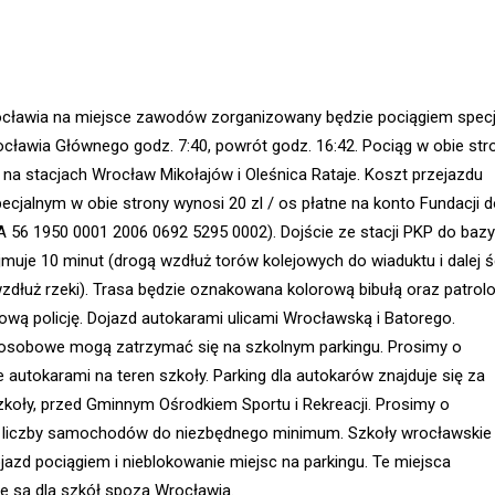
ocławia na miejsce zawodów zorganizowany będzie pociągiem specj
cławia Głównego godz. 7:40, powrót godz. 16:42. Pociąg w obie str
 na stacjach Wrocław Mikołajów i Oleśnica Rataje. Koszt przejazdu
ecjalnym w obie strony wynosi 20 zl / os płatne na konto Fundacji d
A 56 1950 0001 2006 0692 5295 0002). Dojście ze stacji PKP do bazy
uje 10 minut (drogą wzdłuż torów kolejowych do wiaduktu i dalej ś
dłuż rzeki). Trasa będzie oznakowana kolorową bibułą oraz patro
ową policję. Dojazd autokarami ulicami Wrocławską i Batorego.
sobowe mogą zatrzymać się na szkolnym parkingu. Prosimy o
e autokarami na teren szkoły. Parking dla autokarów znajduje się za
koły, przed Gminnym Ośrodkiem Sportu i Rekreacji. Prosimy o
e liczby samochodów do niezbędnego minimum. Szkoły wrocławskie
jazd pociągiem i nieblokowanie miejsc na parkingu. Te miejsca
 są dla szkół spoza Wrocławia.