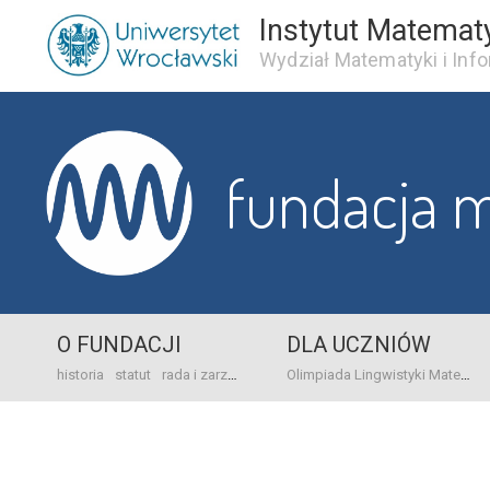
Instytut Matemat
Wydział Matematyki i Info
fundacja 
O FUNDACJI
DLA UCZNIÓW
historia
statut
rada i zarząd
dane bankowo-adresowe
kontakt
Olimpiada Lingwistyki Matematycznej