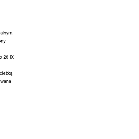
alnym.
ony
o 26 IX
cieżką
lowana