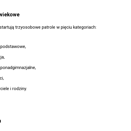
 wiekowe
startują trzyosobowe patrole w pięciu kategoriach:
 podstawowe,
ja,
 ponadgimnazjalne,
i,
iele i rodziny.
a