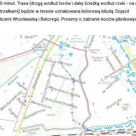
0 minut. Trasa (drogą wzdłuż torów i dalej ścieżką wzdłuż rzeki - na
rzałkami) będzie w terenie oznakowana kolorową bibułą. Dojazd
licami Wrocławską i Batorego. Prosimy o zabranie koców piknikowy