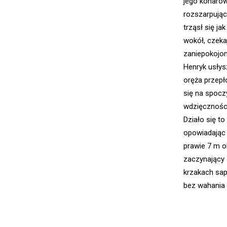
jego konarów 
rozszarpując 
trząsł się ja
wokół, czeka
zaniepokojon
Henryk usłys
oręża przepł
się na spocz
wdzięczności
Działo się to
opowiadając 
prawie 7 m o
zaczynający 
krzakach sap
bez wahania r