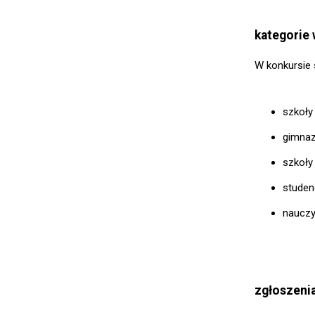
kategorie
W konkursie 
szkoły
gimnaz
szkoły
studenc
nauczyc
zgłoszeni