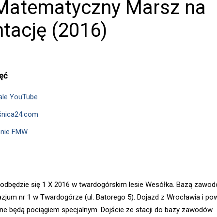
Matematyczny Marsz na
ntację (2016)
jęć
ale YouTube
śnica24.com
onie FMW
dbędzie się 1 X 2016 w twardogórskim lesie Wesółka. Bazą zawo
zjum nr 1 w Twardogórze (ul. Batorego 5). Dojazd z Wrocławia i po
e będą pociągiem specjalnym. Dojście ze stacji do bazy zawodów