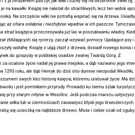
i z przerażeniem patrzył, jak wilki rzuciły się na bezbronne zwierzę,
je na kawałki. Książę nie należał do strachliwych, lecz ten widok spra
k osika. Na szczęście wilki nie potrafią wspinać się na drzewa. Usiadły
jąc aż ofiara osłabnie i niechybnie wpadnie w ich paszcze. Tymcza
a straż książęca przeczesywała już las w poszukiwaniu władcy. Kie
zał zbliżających się rycerzy, zaczął wzywać pomocy. Ujadające psy i
oszyły watahę. Książę z ulgą zlazł z drzewa, dosiadł nowego konia i 
ynek do gospody w pobliskiej osadzie zwanej Twardą Górą. Z
 za ocalone życie nadał jej prawa miejskie, a dąb nazwano jego imi
 w 1293 roku, ale dąb Henryk do dziś stoi dumnie nieopodal Wesółki,
szumem swych liści historię księcia, któremu uratował życie. Ma dz
bwodu i jest pomnikiem przyrody. Prowadzi ku niemu szlak turystyc
się przy starym młynie w Wesółce. Jeśli podczas marszu usłyszysz
anie wilka lub w ciemnościach zauważysz błysk jego krwiożerczych
atuj się ucieczką na najbliższe drzewo. Może i ciebie ocali od zguby.