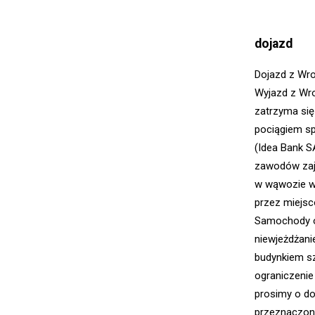
dojazd
Dojazd z Wr
Wyjazd z Wro
zatrzyma się
pociągiem sp
(Idea Bank S
zawodów zajm
w wąwozie wz
przez miejsc
Samochody o
niewjeżdżani
budynkiem sz
ograniczeni
prosimy o do
przeznaczone