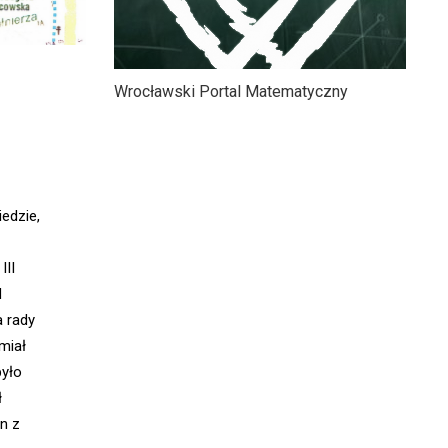
Wrocławski Portal Matematyczny
edzie,
III
d
a rady
 miał
było
ł
n z