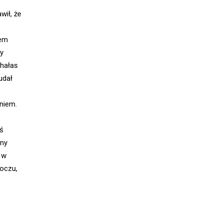
wił, że
sem
dy
 hałas
udał
eniem.
iś
zny
 w
 oczu,