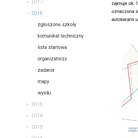
2017
zajmuje ok. 1
oznaczona st
2016
autokarami u
zgłoszone szkoły
komunikat techniczny
lista startowa
organizatorzy
zadania
mapy
wyniki
2015
2014
2013