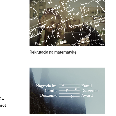
Rekrutacja na matematykę
dów
wrót