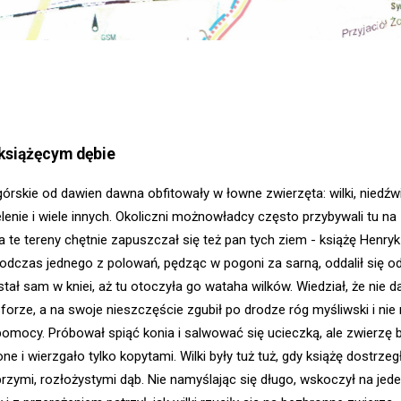
książęcym dębie
órskie od dawien dawna obfitowały w łowne zwierzęta: wilki, niedźwi
 jelenie i wiele innych. Okoliczni możnowładcy często przybywali tu na
 te tereny chętnie zapuszczał się też pan tych ziem - książę Henryk 
odczas jednego z polowań, pędząc w pogoni za sarną, oddalił się o
tał sam w kniei, aż tu otoczyła go wataha wilków. Wiedział, że nie d
 sforze, a na swoje nieszczęście zgubił po drodze róg myśliwski i nie
omocy. Próbował spiąć konia i salwować się ucieczką, ale zwierzę 
ne i wierzgało tylko kopytami. Wilki były tuż tuż, gdy książę dostrzeg
brzymi, rozłożystymi dąb. Nie namyślając się długo, wskoczył na jede