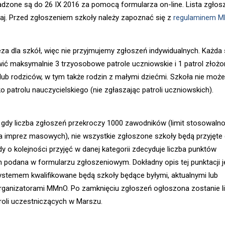
dzone są do 26 IX 2016 za pomocą formularza on-line. Lista zgło
utaj. Przed zgłoszeniem szkoły należy zapoznać się z
regulaminem 
eza dla szkół, więc nie przyjmujemy zgłoszeń indywidualnych. Każda
ć maksymalnie 3 trzyosobowe patrole uczniowskie i 1 patrol złożo
i/lub rodziców, w tym także rodzin z małymi dziećmi. Szkoła nie może
o patrolu nauczycielskiego (nie zgłaszając patroli uczniowskich).
gdy liczba zgłoszeń przekroczy 1000 zawodników (limit stosowalno
a imprez masowych), nie wszystkie zgłoszone szkoły będą przyjęte
y o kolejności przyjęć w danej kategorii zdecyduje liczba punktów
 podana w formularzu zgłoszeniowym. Dokładny opis tej punktacji j
ystemem kwalifikowane będą szkoły będące byłymi, aktualnymi lub
rganizatorami MMnO. Po zamknięciu zgłoszeń ogłoszona zostanie li
roli uczestniczących w Marszu.