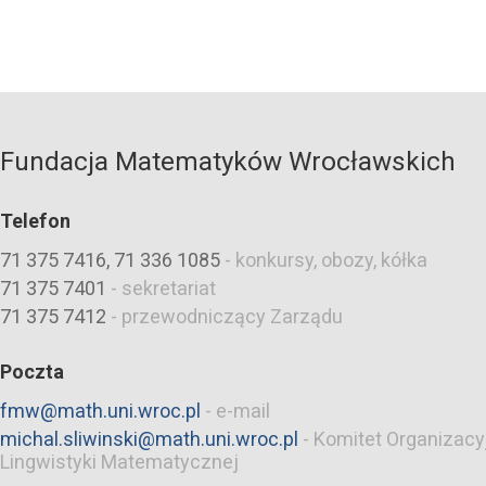
Fundacja Matematyków Wrocławskich
Telefon
71 375 7416, 71 336 1085
-
konkursy, obozy, kółka
71 375 7401
-
sekretariat
71 375 7412
-
przewodniczący Zarządu
Poczta
fmw@math.uni.wroc.pl
-
e-mail
michal.sliwinski@math.uni.wroc.pl
-
Komitet Organizacy
Lingwistyki Matematycznej