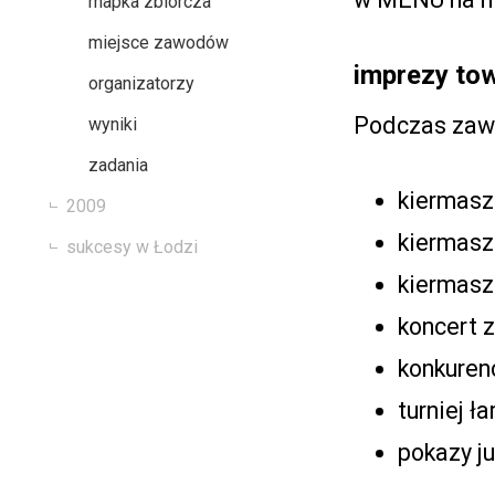
mapka zbiorcza
miejsce zawodów
imprezy to
organizatorzy
Podczas zaw
wyniki
zadania
kiermasz
2009
kiermasz
sukcesy w Łodzi
kiermasz 
koncert 
konkuren
turniej ł
pokazy j