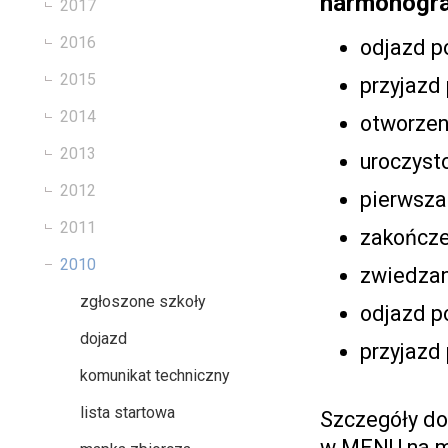
harmonogra
2017
2016
odjazd p
2015
przyjazd 
2014
otworzen
2013
uroczyst
2012
pierwsza
2011
zakończe
2010
zwiedzan
zgłoszone szkoły
odjazd p
dojazd
przyjazd
komunikat techniczny
lista startowa
Szczegóły dot
w MENU na m