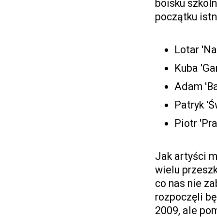
boisku szkol
początku istn
Lotar 'Na
Kuba 'Gan
Adam 'Ba
Patryk 'Ś
Piotr 'Pr
Jak artyści m
wielu przeszk
co nas nie za
rozpoczęli b
2009, ale pom