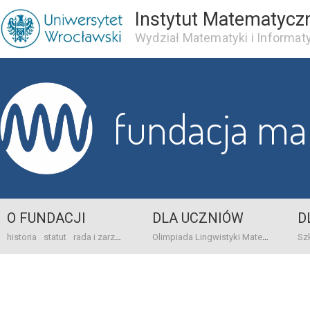
Instytut Matematycz
Wydział Matematyki i Informaty
fundacja m
O FUNDACJI
DLA UCZNIÓW
D
historia
statut
rada i zarząd
dane bankowo-adresowe
kontakt
Olimpiada Lingwistyki Matematycznej
sprawo