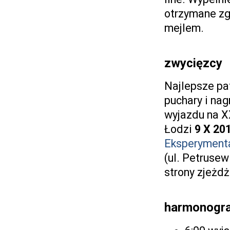
otrzymane zg
mejlem.
zwycięzcy
Najlepsze pat
puchary i na
wyjazdu na XX
Łodzi
9 X 20
Eksperyment
(ul. Petrusew
strony zjeżdż
harmonogra