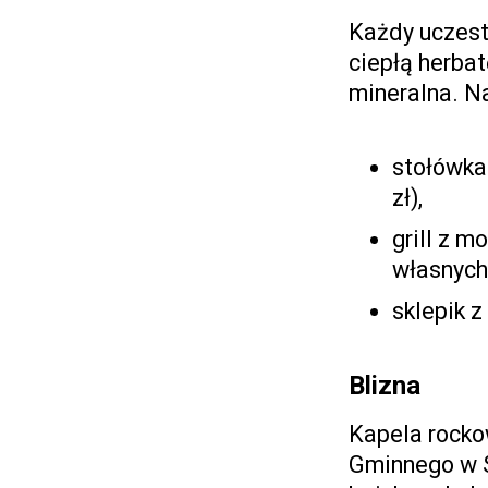
Każdy uczest
ciepłą herba
mineralna. Na
stołówka
zł),
grill z 
własnych
sklepik z
Blizna
Kapela rocko
Gminnego w 