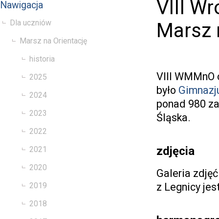
VIII W
Nawigacja
Dla uczniów
Marsz 
Marsz na Orientację
historia
VIII WMMnO 
2025
było
Gimnazj
2024
ponad 980 za
2023
Śląska.
2022
zdjęcia
2021
2020
Galeria zdję
z Legnicy jes
2019
2018