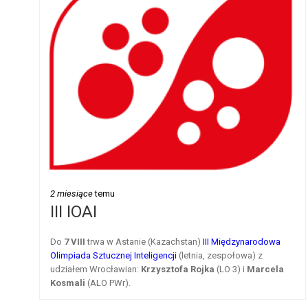
2 miesiące
temu
III IOAI
Do
7 VIII
trwa w Astanie (Kazachstan)
III Międzynarodowa
Olimpiada Sztucznej Inteligencji
(letnia, zespołowa) z
udziałem Wrocławian:
Krzysztofa Rojka
(LO 3) i
Marcela
Kosmali
(ALO PWr).