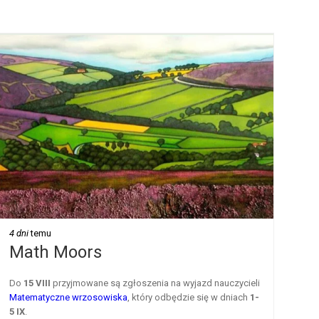
4 dni
temu
Math Moors
Do
15 VIII
przyjmowane są zgłoszenia na wyjazd nauczycieli
Matematyczne wrzosowiska
, który odbędzie się w dniach
1-
5 IX
.