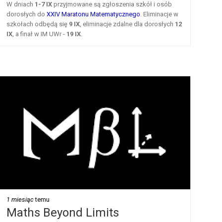
W dniach
1-7 IX
przyjmowane są zgłoszenia szkół i osób
dorosłych do
XXIV Maratonu Matematycznego
. Eliminacje w
szkołach odbędą się
9 IX
, eliminacje zdalne dla dorosłych
12
IX
, a finał w IM UWr -
19 IX
.
1 miesiąc
temu
Maths Beyond Limits