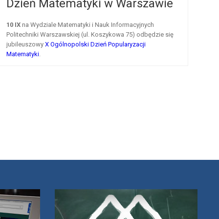
Dzień Matematyki w Warszawie
10 IX
na Wydziale Matematyki i Nauk Informacyjnych
Politechniki Warszawskiej (ul. Koszykowa 75) odbędzie się
jubileuszowy
X Ogólnopolski Dzień Popularyzacji
Matematyki
.