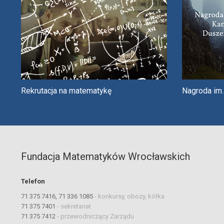
Rekrutacja na matematykę
Nagroda im
Fundacja Matematyków Wrocławskich
Telefon
71 375 7416, 71 336 1085
-
konkursy, obozy, kółka
71 375 7401
-
sekretariat
71 375 7412
-
przewodniczący Zarządu