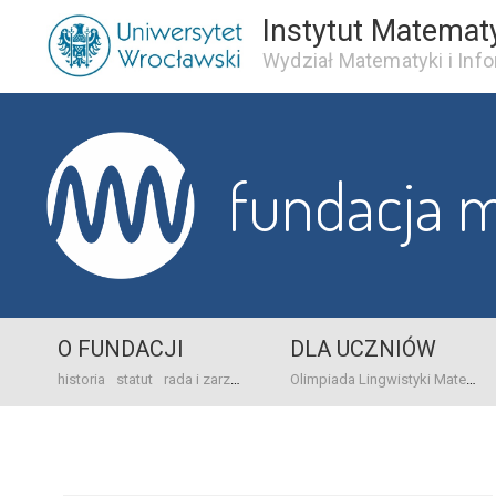
Instytut Matemat
Wydział Matematyki i Info
fundacja 
O FUNDACJI
DLA UCZNIÓW
historia
statut
rada i zarząd
dane bankowo-adresowe
kontakt
Olimpiada Lingwistyki Matematycznej