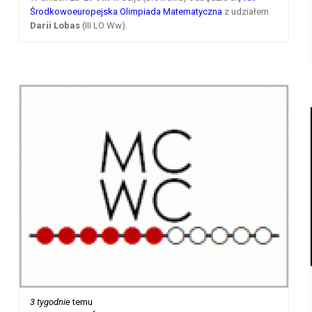
Środkowoeuropejska Olimpiada Matematyczna
z udziałem
Darii Lobas
(III LO Ww).
3 tygodnie
temu