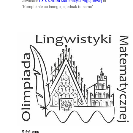
Gliwicach
LXIX Szkoła Matematyki Poglądowej
nt.
"Kompletnie co innego, a jednak to samo".
5 dni
temu