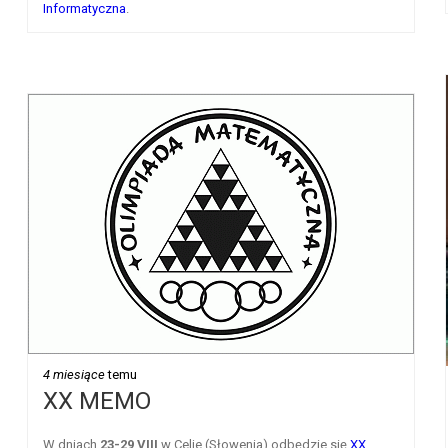
Informatyczna
.
4 miesiące
temu
XX MEMO
W dniach
23-29 VIII
w Celje (Słowenia) odbędzie się
XX