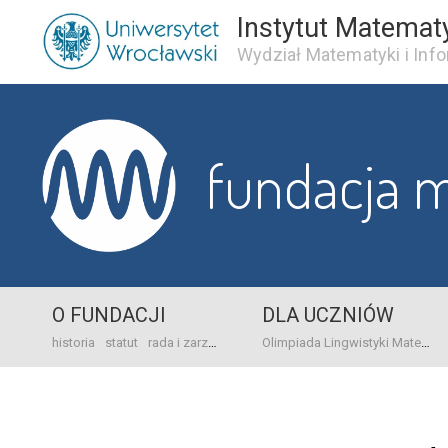
Instytut Matemat
Wydział Matematyki i Info
fundacja 
O FUNDACJI
DLA UCZNIÓW
historia
statut
rada i zarząd
dane bankowo-adresowe
kontakt
Olimpiada Lingwistyki Matematycznej