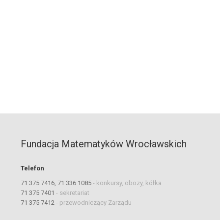
Fundacja Matematyków Wrocławskich
Telefon
71 375 7416, 71 336 1085
-
konkursy, obozy, kółka
71 375 7401
-
sekretariat
71 375 7412
-
przewodniczący Zarządu