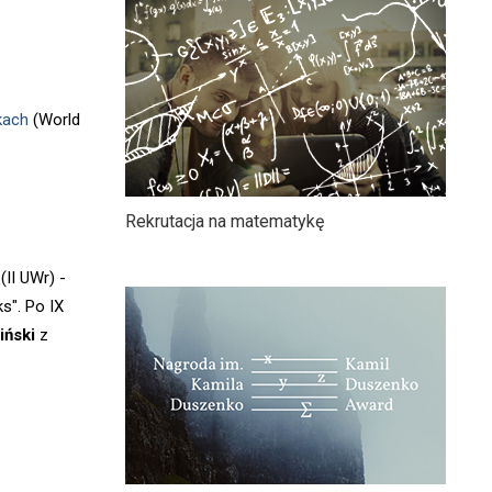
kach
(World
Rekrutacja na matematykę
(II UWr) -
s". Po IX
iński
z