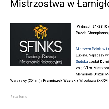
Mistrzostwa w Łamig
W dniach
21-28 IX
w
Puzzle Championshi
Mistrzem Polski w 
Lublina. Najlepszy w
Sudoku
został
Domi
zajął VI m. Mistrzo
Memoriale Urszuli Ma
Warszawy (XXI m.) i
Franciszek Wasiak
z Wrocławia (XXXVI
1 rok
temu