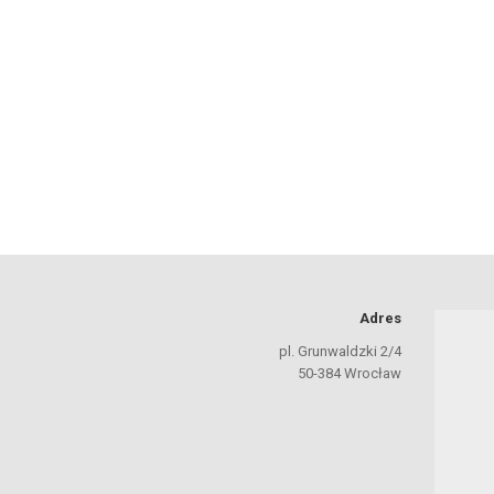
Adres
pl. Grunwaldzki 2/4
50-384 Wrocław