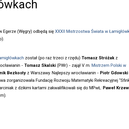
łówkach
 Egerze (Węgry) odbędą się
XXXII Mistrzostwa Świata w Łamigłów
p).
Łamigłówkach
został (po raz trzeci z rzędu)
Tomasz Stróżak
z
rocławianin -
Tomasz Skalski
(PWr) - zajął V m.
Mistrzem Polski w
nik Bezkosty
z Warszawy. Najlepszy wrocławianin -
Piotr Gdowski
stwa zorganizowała Fundację Rozwoju Matematyki Rekreacyjnej "Sfink
rciniak z dzikimi kartami zakwalifikowali się do MPwŁ:
Paweł Krzew
 m).