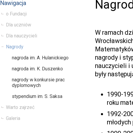
Nagro
Nawigacja
o Fundacji
Dla uczniów
W ramach dzi
Dla nauczycieli
Wrocławskich
Nagrody
Matematyków 
nagrody i sty
nagroda im. A. Hulanickiego
nauczycieli 
nagroda im. K. Duszenko
były następuj
nagrody w konkursie prac
dyplomowych
1990-199
stypendium im. S. Saksa
roku mat
Warto zajrzeć
1992-200
Galeria
młodych 