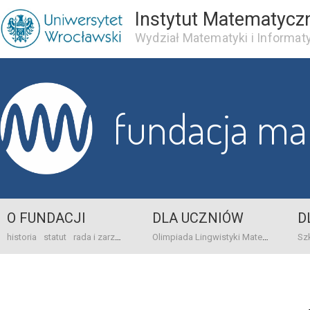
Instytut Matematycz
Wydział Matematyki i Informaty
fundacja m
O FUNDACJI
DLA UCZNIÓW
D
historia
statut
rada i zarząd
dane bankowo-adresowe
kontakt
Olimpiada Lingwistyki Matematycznej
sprawo