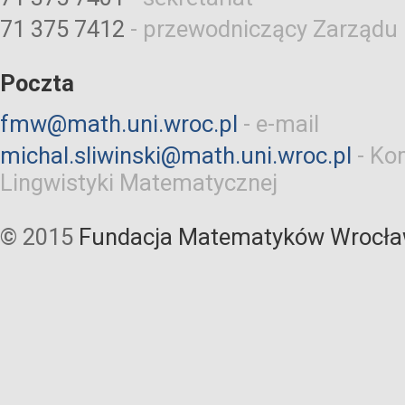
71 375 7412
-
przewodniczący Zarządu
Poczta
fmw@math.uni.wroc.pl
-
e-mail
michal.sliwinski@math.uni.wroc.pl
-
Kom
Lingwistyki Matematycznej
© 2015
Fundacja Matematyków Wrocła