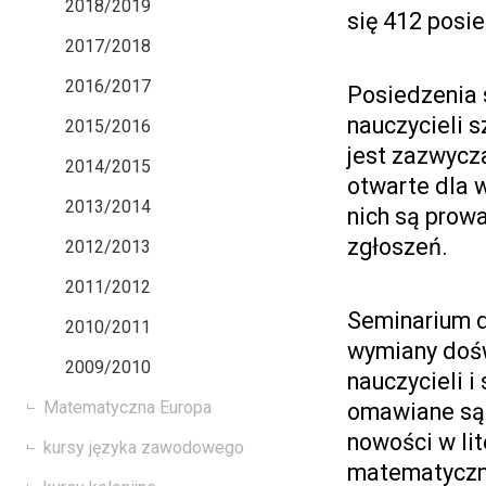
2018/2019
się 412 posi
2017/2018
2016/2017
Posiedzenia 
nauczycieli s
2015/2016
jest zazwycza
2014/2015
otwarte dla w
2013/2014
nich są prow
zgłoszeń.
2012/2013
2011/2012
Seminarium d
2010/2011
wymiany doś
2009/2010
nauczycieli 
Matematyczna Europa
omawiane są 
nowości w li
kursy języka zawodowego
matematyczny