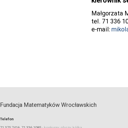
kierownik 
Małgorzata M
tel. 71 336 1
e-mail:
mikol
Fundacja Matematyków Wrocławskich
Telefon
71 375 7416, 71 336 1085
-
konkursy, obozy, kółka