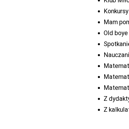
Klub Mił
Konkurs
Mam pomy
Old boye
Spotkani
Nauczani
Matemat
Matematy
Matematy
Z dydakt
Z kalkul