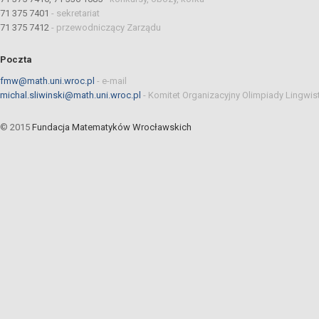
71 375 7401
-
sekretariat
71 375 7412
-
przewodniczący Zarządu
Poczta
fmw@math.uni.wroc.pl
-
e-mail
michal.sliwinski@math.uni.wroc.pl
-
Komitet Organizacyjny Olimpiady Lingwis
© 2015
Fundacja Matematyków Wrocławskich