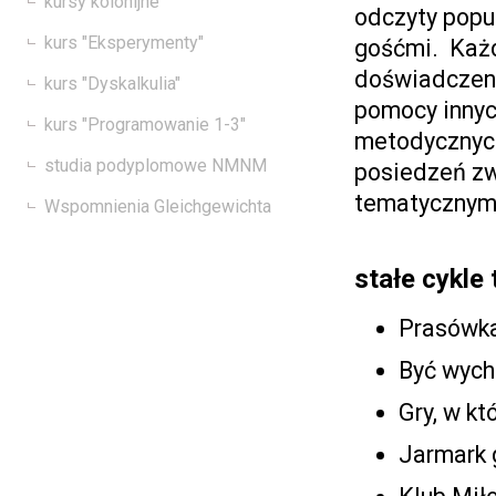
kursy kolonijne
odczyty popu
kurs "Eksperymenty"
gośćmi. Każd
doświadczeni
kurs "Dyskalkulia"
pomocy innyc
kurs "Programowanie 1-3"
metodycznych
studia podyplomowe NMNM
posiedzeń zw
tematycznymi,
Wspomnienia Gleichgewichta
stałe cykle
Prasówk
Być wych
Gry, w kt
Jarmark 