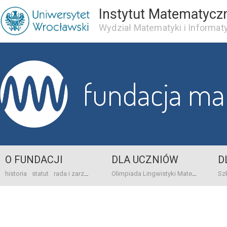
Instytut Matematycz
Wydział Matematyki i Informaty
fundacja m
O FUNDACJI
DLA UCZNIÓW
D
historia
statut
rada i zarząd
dane bankowo-adresowe
kontakt
Olimpiada Lingwistyki Matematycznej
sprawo