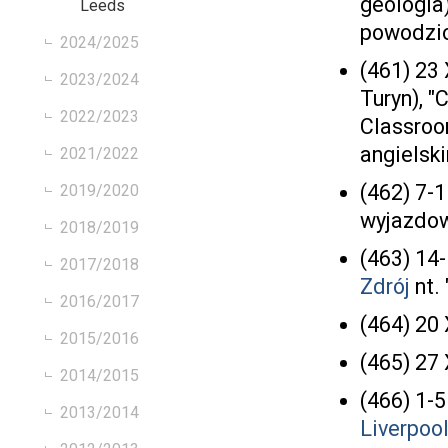
geologia
Leeds
powodzio
2024/2025
(461) 23 
2023/2024
Turyn), "
2022/2023
Classroom
angielsk
2021/2022
(462) 7-1
2019/2020
wyjazdo
2018/2019
(463) 14
2017/2018
Zdrój
nt.
2016/2017
(464) 20
2015/2016
(465) 27
2014/2015
(466) 1-
2013/2014
Liverpoo