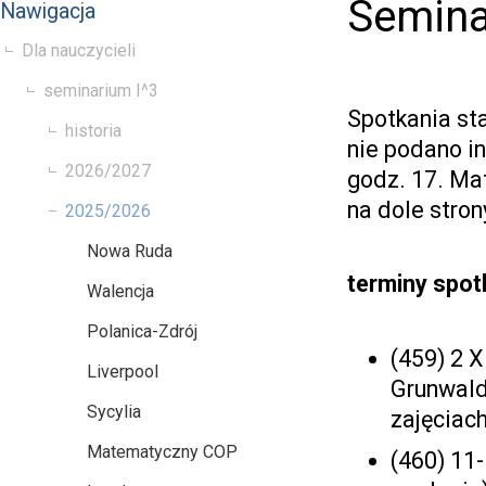
Semina
Nawigacja
Dla nauczycieli
seminarium I^3
Spotkania st
historia
nie podano in
2026/2027
godz. 17. Ma
na dole stron
2025/2026
Nowa Ruda
terminy spo
Walencja
Polanica-Zdrój
(459) 2 
Liverpool
Grunwald
Sycylia
zajęciac
Matematyczny COP
(460) 11-