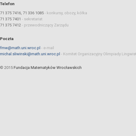
Telefon
71 375 7416, 71 336 1085
-
konkursy, obozy, kółka
71 375 7401
-
sekretariat
71 375 7412
-
przewodniczący Zarządu
Poczta
fmw@math.uni.wroc.pl
-
e-mail
michal.sliwinski@math.uni.wroc.pl
-
Komitet Organizacyjny Olimpiady Lingwis
© 2015
Fundacja Matematyków Wrocławskich