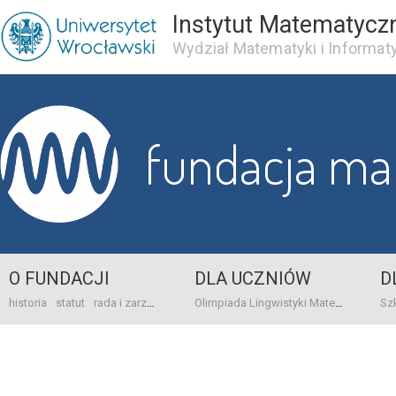
Instytut Matematycz
Wydział Matematyki i Informaty
fundacja m
O FUNDACJI
DLA UCZNIÓW
D
historia
statut
rada i zarząd
dane bankowo-adresowe
kontakt
Olimpiada Lingwistyki Matematycznej
sprawo