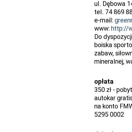
ul. Dębowa 1
tel. 74 869 8
e-mail:
green
www:
http:/
Do dyspozycj
boiska sporto
zabaw, siłown
mineralnej, wa
opłata
350 zł - poby
autokar grati
na konto FMW
5295 0002