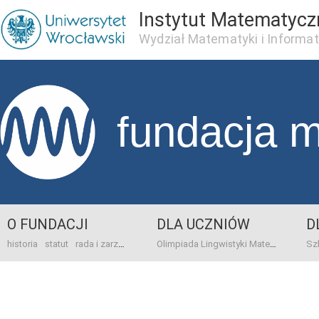
Instytut Matematycz
Wydział Matematyki i Informat
fundacja 
O FUNDACJI
DLA UCZNIÓW
D
historia
statut
rada i zarząd
dane bankowo-adresowe
kontakt
Olimpiada Lingwistyki Matematycznej
sprawo