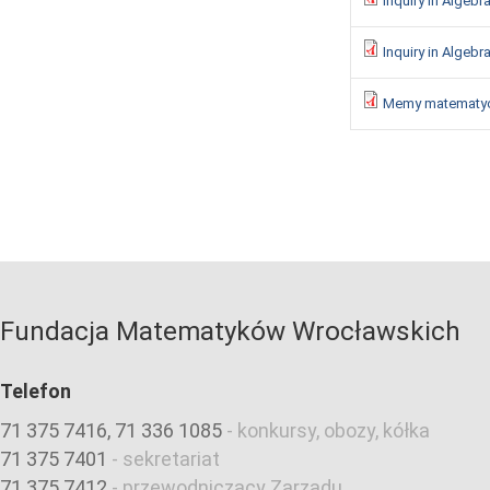
Inquiry in Algebra
Inquiry in Algebra
Memy matematy
Fundacja Matematyków Wrocławskich
Telefon
71 375 7416, 71 336 1085
-
konkursy, obozy, kółka
71 375 7401
-
sekretariat
71 375 7412
-
przewodniczący Zarządu