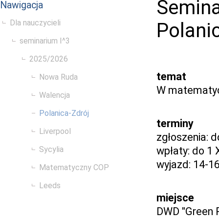
Semina
Nawigacja
Dla nauczycieli
Polani
seminarium I^3
2025/2026
temat
Nowa Ruda
W matematyc
Walencja
Polanica-Zdrój
terminy
Liverpool
zgłoszenia: 
Sycylia
wpłaty: do 1 
wyjazd: 14-1
Matematyczny COP
Leeds
miejsce
DWD "Green 