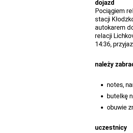
dojazd
Pociągiem rel
stacji Kłodzk
autokarem do
relacji Lichk
14:36, przyja
należy zabra
notes, na
butelkę n
obuwie z
uczestnicy