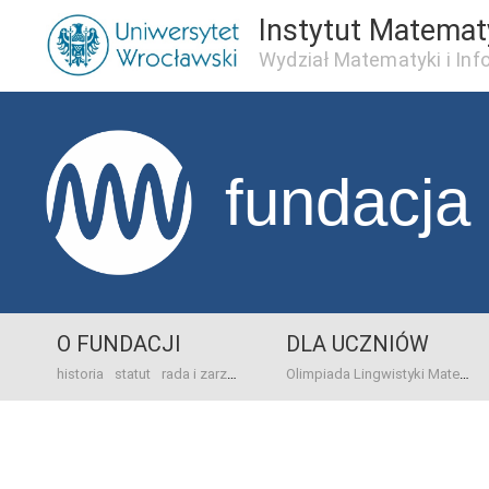
Instytut Matema
Wydział Matematyki i Inf
fundacja
O FUNDACJI
DLA UCZNIÓW
historia
statut
rada i zarząd
dane bankowo-adresowe
kontakt
Olimpiada Lingwistyki Matematycznej