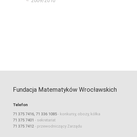
2009/2010
Fundacja Matematyków Wrocławskich
Telefon
71 375 7416, 71 336 1085
-
konkursy, obozy, kółka
71 375 7401
-
sekretariat
71 375 7412
-
przewodniczący Zarządu