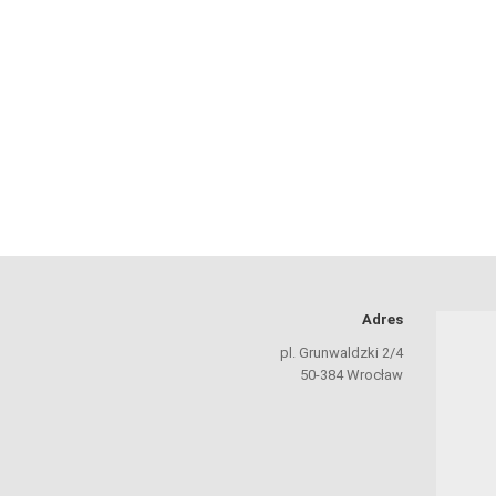
Adres
pl. Grunwaldzki 2/4
50-384 Wrocław