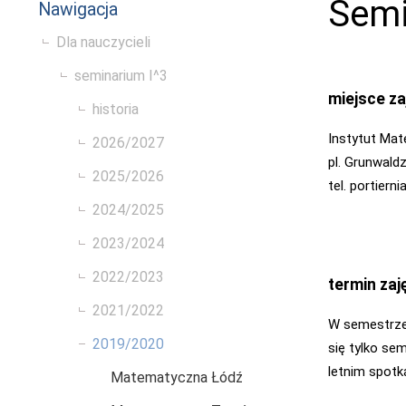
Semi
Nawigacja
Dla nauczycieli
seminarium I^3
miejsce za
historia
Instytut Ma
2026/2027
pl. Grunwald
2025/2026
tel. portiern
2024/2025
2023/2024
2022/2023
termin zaj
2021/2022
W semestrze
2019/2020
się tylko se
letnim spotk
Matematyczna Łódź