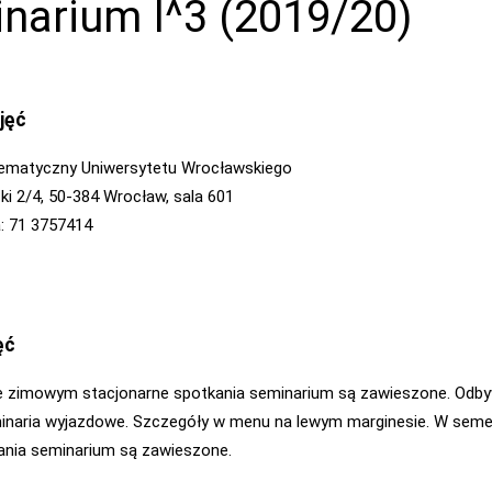
narium I^3 (2019/20)
jęć
tematyczny Uniwersytetu Wrocławskiego
zki 2/4, 50-384 Wrocław, sala 601
ia: 71 3757414
ęć
 zimowym stacjonarne spotkania seminarium są zawieszone. Odby
minaria wyjazdowe. Szczegóły w menu na lewym marginesie. W sem
ania seminarium są zawieszone.