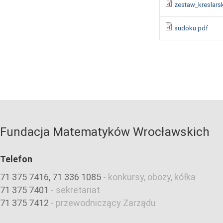
zestaw_kreslarsk
sudoku.pdf
Fundacja Matematyków Wrocławskich
Telefon
71 375 7416, 71 336 1085
-
konkursy, obozy, kółka
71 375 7401
-
sekretariat
71 375 7412
-
przewodniczący Zarządu