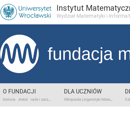
Instytut Matematycz
Wydział Matematyki i Informat
fundacja 
O FUNDACJI
DLA UCZNIÓW
D
historia
statut
rada i zarząd
dane bankowo-adresowe
kontakt
Olimpiada Lingwistyki Matematycznej
sprawo