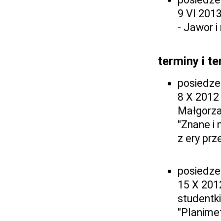
9 VI 2013
- Jawor 
terminy i 
posiedze
8 X 2012 
Małgorza
"Znane i
z ery pr
posiedze
15 X 2012
studentk
"Planime