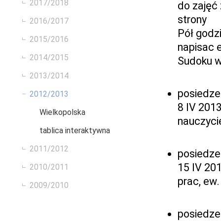
2017/2018
do zajęć
strony
2016/2017
Pół godz
2015/2016
napisac 
2014/2015
Sudoku w
2013/2014
posiedze
2012/2013
8 IV 201
Wielkopolska
nauczyci
tablica interaktywna
2011/2012
posiedze
15 IV 20
2010/2011
prac, ew
2009/2010
posiedze