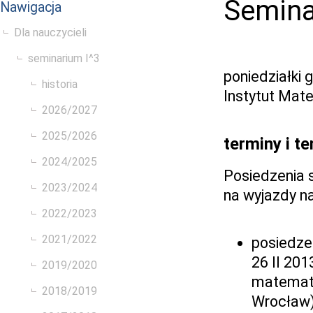
Semina
Nawigacja
Dla nauczycieli
seminarium I^3
poniedziałki 
historia
Instytut Mat
2026/2027
2025/2026
terminy i t
2024/2025
Posiedzenia 
2023/2024
na wyjazdy n
2022/2023
2021/2022
posiedze
26 II 201
2019/2020
matematy
2018/2019
Wrocław) 