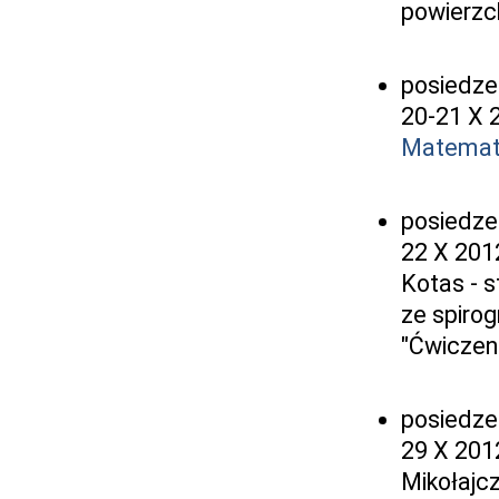
powierzc
posiedze
20-21 X 
Matemat
posiedze
22 X 2012
Kotas - 
ze spiro
"Ćwiczen
posiedze
29 X 201
Mikołajc