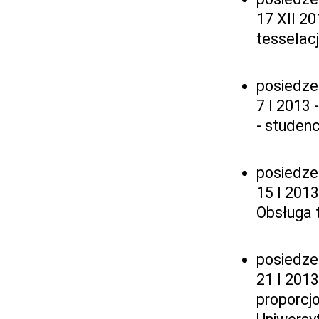
17 XII 20
tesselac
posiedze
7 I 2013
- studen
posiedze
15 I 2013
Obsługa t
posiedze
21 I 2013
proporcjo