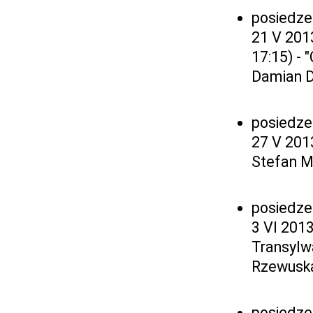
posiedze
21 V 201
17:15) - 
Damian D
posiedze
27 V 2013
Stefan M
posiedze
3 VI 2013
Transylw
Rzewuska
posiedze