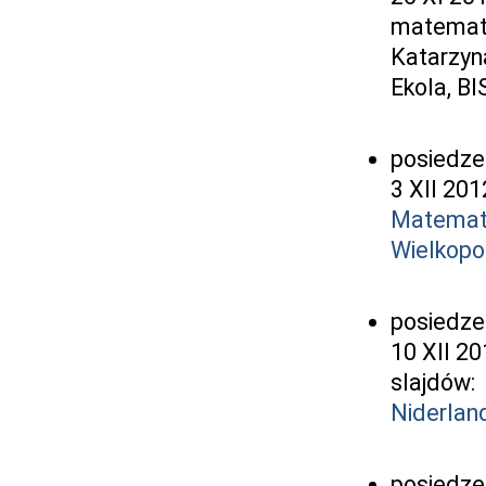
matematy
Katarzyn
Ekola, BI
posiedze
3 XII 201
Matemat
Wielkopo
posiedze
10 XII 20
slajdów:
Niderlan
posiedze