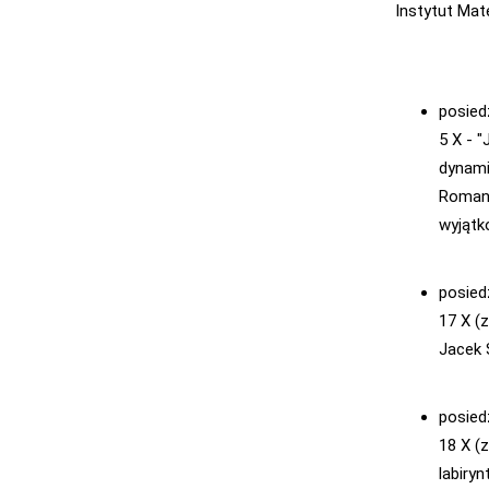
Instytut Mat
posied
5 X - 
dynami
Romano
wyjątk
posied
17 X (z
Jacek 
posied
18 X (
labiry