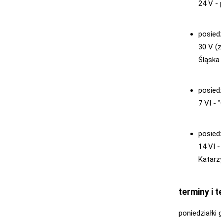
24 V -
posied
30 V (
Śląska
posied
7 VI -
posied
14 VI 
Katarz
terminy i
poniedziałki 