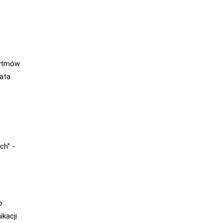
rytmów
ata
ch" -
o
ikacji