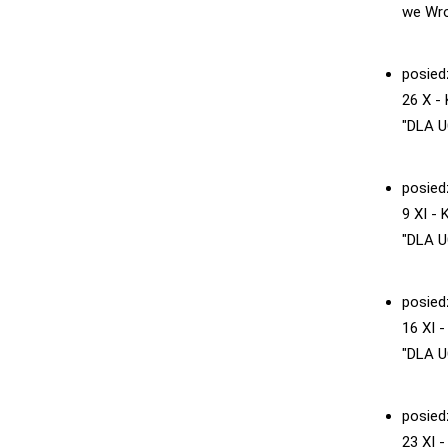
we Wro
posied
26 X -
"DLA U
posied
9 XI -
"DLA U
posied
16 XI 
"DLA U
posied
23 XI 