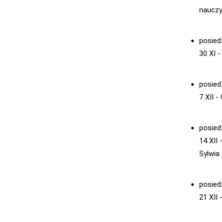
nauczy
posied
30 XI -
posied
7 XII -
posied
14 XII
Sylwia
posied
21 XII