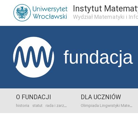
Instytut Matema
Wydział Matematyki i Inf
fundacja
O FUNDACJI
DLA UCZNIÓW
historia
statut
rada i zarząd
dane bankowo-adresowe
kontakt
Olimpiada Lingwistyki Matematycznej