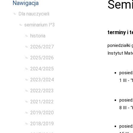
Semi
Nawigacja
Dla nauczycieli
seminarium I^3
terminy i 
historia
poniedziałki 
2026/2027
Instytut Mat
2025/2026
2024/2025
posied
2023/2024
1 III 
2022/2023
posied
2021/2022
8 III 
2019/2020
2018/2019
posied