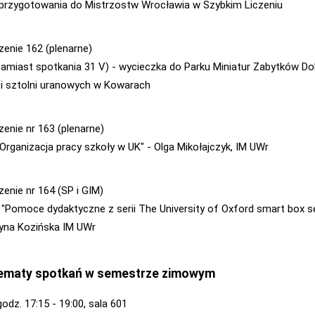
 przygotowania do Mistrzostw Wrocławia w Szybkim Liczeniu
zenie 162 (plenarne)
zamiast spotkania 31 V) - wycieczka do Parku Miniatur Zabytków D
 i sztolni uranowych w Kowarach
zenie nr 163 (plenarne)
 "Organizacja pracy szkoły w UK" - Olga Mikołajczyk, IM UWr
zenie nr 164 (SP i GIM)
- "Pomoce dydaktyczne z serii The University of Oxford smart box se
yna Kozińska IM UWr
 tematy spotkań w semestrze zimowym
godz. 17:15 - 19:00, sala 601