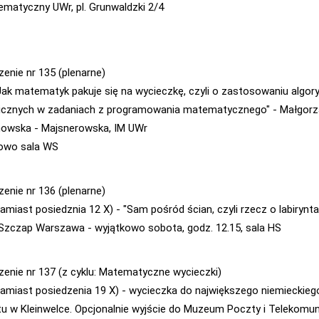
ematyczny UWr, pl. Grunwaldzki 2/4
zenie nr 135 (plenarne)
"Jak matematyk pakuje się na wycieczkę, czyli o zastosowaniu algo
cznych w zadaniach z programowania matematycznego" - Małgorz
wska - Majsnerowska, IM UWr
owo sala WS
zenie nr 136 (plenarne)
amiast posiedznia 12 X) - "Sam pośród ścian, czyli rzecz o labirynta
Szczap Warszawa - wyjątkowo sobota, godz. 12.15, sala HS
zenie nr 137 (z cyklu: Matematyczne wycieczki)
zamiast posiedzenia 19 X) - wycieczka do największego niemieckieg
ntu w Kleinwelce. Opcjonalnie wyjście do Muzeum Poczty i Telekomun