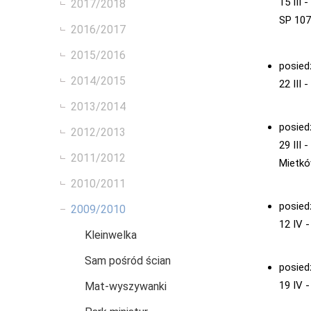
15 III 
2017/2018
SP 10
2016/2017
2015/2016
posied
2014/2015
22 III
2013/2014
posied
2012/2013
29 III 
2011/2012
Mietk
2010/2011
posied
2009/2010
12 IV 
Kleinwelka
Sam pośród ścian
posied
19 IV 
Mat-wyszywanki