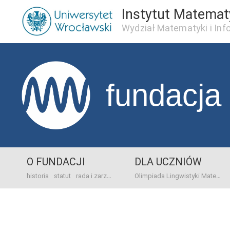
Instytut Matema
Wydział Matematyki i Inf
fundacja
O FUNDACJI
DLA UCZNIÓW
historia
statut
rada i zarząd
dane bankowo-adresowe
kontakt
Olimpiada Lingwistyki Matematycznej