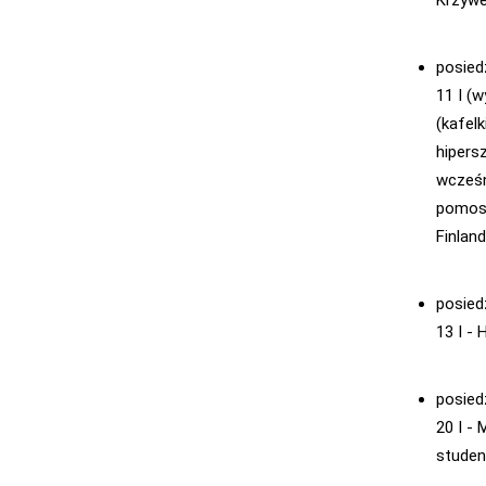
posied
11 I (
(kafel
hipers
wcześni
pomost
Finlan
posied
13 I -
posied
20 I -
studen