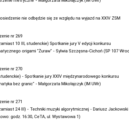
trzenie metryczne"- Małgorzata Mikołajczyk (IM UWr)
- posiedzenie nie odbędzie się ze względu na wyjazd na XXIV ZSM
zenie nr 269
(zamiast 10 III, studenckie) Spotkanie jury V edycji konkursu
tycznego origami "Żuraw" - Sylwia Szczęsna-Cichoń (SP 107 Wro
zenie nr 270
 (studenckie) - Spotkanie jury XXIV międzynarodowego konkursu
atyka bez granic" - Małgorzata Mikołajczyk (IM UWr)
zenie nr 271
(zamiast 24 III) - Techniki muzyki algorytmicznej - Dariusz Jackowski
kowo: godz. 16:30, CeTA, ul. Wystawowa 1)