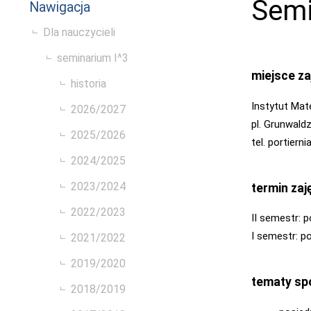
Semi
Nawigacja
Dla nauczycieli
seminarium I^3
miejsce za
historia
Instytut Ma
2026/2027
pl. Grunwald
2025/2026
tel. portiern
2024/2025
2023/2024
termin zaj
2022/2023
II semestr: p
I semestr: po
2021/2022
2019/2020
tematy sp
2018/2019