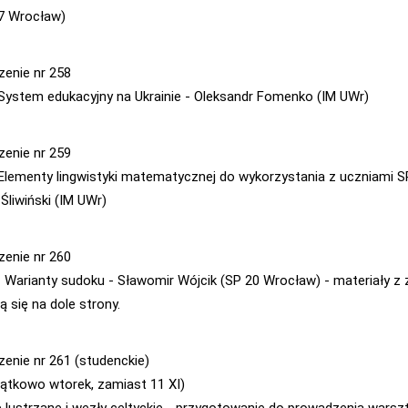
7 Wrocław)
zenie nr 258
- System edukacyjny na Ukrainie - Oleksandr Fomenko (IM UWr)
zenie nr 259
- Elementy lingwistyki matematycznej do wykorzystania z uczniami S
Śliwiński (IM UWr)
zenie nr 260
 - Warianty sudoku - Sławomir Wójcik (SP 20 Wrocław) - materiały z 
ą się na dole strony.
zenie nr 261 (studenckie)
yjątkowo wtorek, zamiast 11 XI)
 lustrzane i węzły celtyckie - przygotowanie do prowadzenia warsz