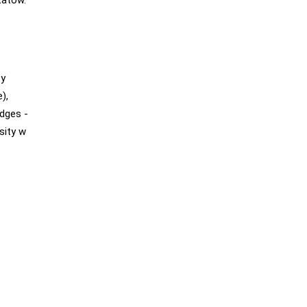
ty
),
idges -
sity w