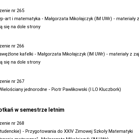
zenie nr 265
 Op-art i matematyka - Małgorzata Mikołajczyk (IM UWr) - materiały z
ą się na dole strony
zenie nr 266
Zawęźlone kafelki - Małgorzata Mikołajczyk (IM UWr) - materiały z za
ą się na dole strony
zenie nr 267
 Wielościany jednorodne - Piotr Pawlikowski (I LO Kluczbork)
otkań w semestrze letnim
zenie nr 268
(studenckie) - Przygotowania do XXIV Zimowej Szkoły Matematyki