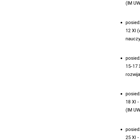
(IM UW
posied
12 XI 
nauczy
posied
15-17 
rozwij
posied
18 XI 
(IM UW
posied
25 XI 