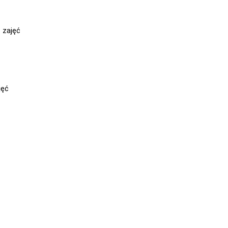
 zajęć
jęć