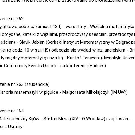
zenie nr 262
wyjątkowo sobota, zamiast 13 I) - warsztaty - Wizualna matematyka
ki optyczne, kafelki z węzłami, przezroczysty sześcian, przezroczys
ześcian) - Slavik Jablan (Serbski Instytut Matematyczny w Belgradzie
ej (o godz. 10 w sali HS) odbędzie się wykład w jęz. angielskim - Br
y między matematyką i sztuką - Kristóf Fenyvesi (Jyväskylä Univer
dii, Community Events Director na konferencji Bridges)
zenie nr 263 (studenckie)
 Historia matematyki w pigułce - Małgorzata Mikołajczyk (IM UWr)
zenie nr 264
 Matematyczny Kijów - Stefan Mizia (XIV LO Wrocław) i zaproszeni
ci z Ukrainy