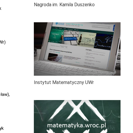
Nagroda im. Kamila Duszenko
k
Wr)
Instytut Matematyczny UWr
ław),
yk