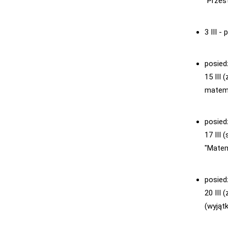
"Przes
3 III 
posied
15 III 
matema
posied
17 III
"Matem
posied
20 III 
(wyjąt