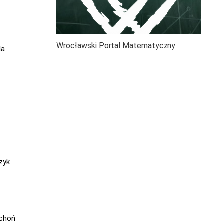
Wrocławski Portal Matematyczny
la
o
zyk
ichoń