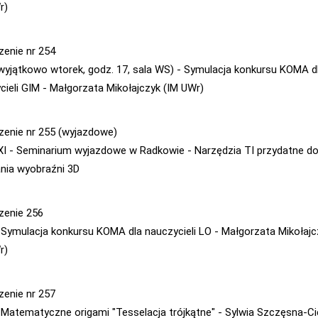
r)
zenie nr 254
(wyjątkowo wtorek, godz. 17, sala WS) - Symulacja konkursu KOMA d
cieli GIM - Małgorzata Mikołajczyk (IM UWr)
zenie nr 255 (wyjazdowe)
XI - Seminarium wyjazdowe w Radkowie - Narzędzia TI przydatne d
ania wyobraźni 3D
zenie 256
- Symulacja konkursu KOMA dla nauczycieli LO - Małgorzata Mikołajc
r)
zenie nr 257
- Matematyczne origami "Tesselacja trójkątne" - Sylwia Szczęsna-C