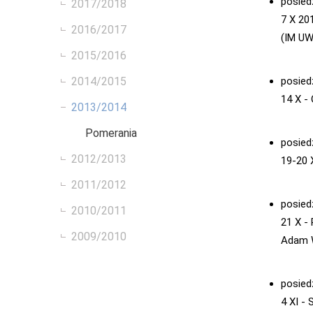
posied
2017/2018
7 X 20
2016/2017
(IM UW
2015/2016
posied
2014/2015
14 X -
2013/2014
Pomerania
posied
2012/2013
19-20 
2011/2012
posied
2010/2011
21 X -
2009/2010
Adam W
posied
4 XI -