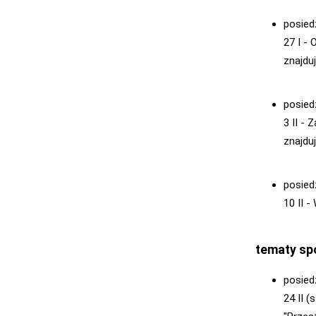
posied
27 I -
znajduj
posied
3 II - 
znajduj
posied
10 II -
tematy sp
posied
24 II 