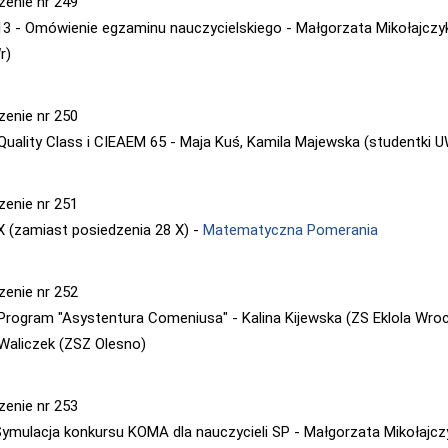
zenie nr 249
13 - Omówienie egzaminu nauczycielskiego - Małgorzata Mikołajczy
r)
zenie nr 250
 Quality Class i CIEAEM 65 - Maja Kuś, Kamila Majewska (studentki U
zenie nr 251
X (zamiast posiedzenia 28 X) -
Matematyczna Pomerania
zenie nr 252
 Program "Asystentura Comeniusa" - Kalina Kijewska (ZS Eklola Wroc
aliczek (ZSZ Olesno)
zenie nr 253
 Symulacja konkursu KOMA dla nauczycieli SP - Małgorzata Mikołajcz