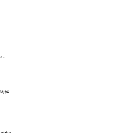
P -
zajęć
tatów.