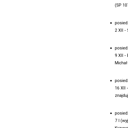
(SP 10
posied
2 XII 
posied
9 XII 
Michał 
posied
16 XII
znajduj
posied
7 I (w
Krzywe