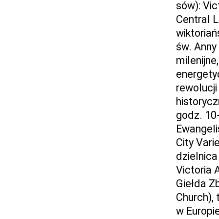
sów): Vic
Central L
wiktoriań
św. Anny 
milenijne
energety
rewolucji
historycz
godz. 10-
Ewangeli
City Vari
dzielnica
Victoria
Giełda Zb
Church), 
w Europie