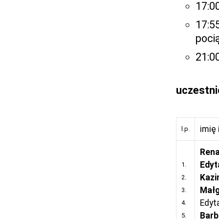
17:0
17:55
poci
21:0
uczestni
imię 
l.p.
Rena
Edyt
1.
Kazi
2.
Małg
3.
Edyt
4.
Barb
5.