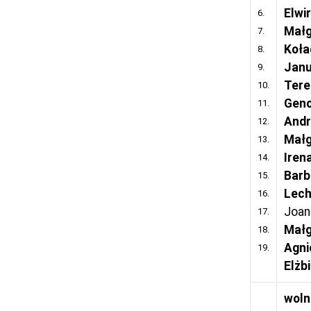
Elwi
6.
Małg
7.
Koła
8.
Janu
9.
Tere
10.
Geno
11.
Andr
12.
Małg
13.
Iren
14.
Barb
15.
Lec
16.
Joan
17.
Małg
18.
Agni
19.
Elżb
woln