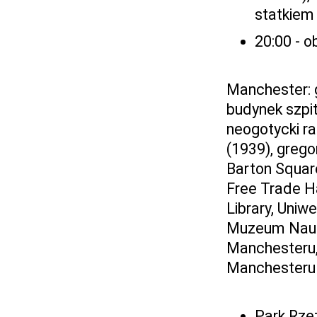
statkiem 
20:00 - o
Manchester: 
budynek szpi
neogotycki r
(1939), grego
Barton Square
Free Trade Ha
Library, Uniw
Muzeum Nauk
Manchesteru, 
Manchesteru 
Park Rzeź