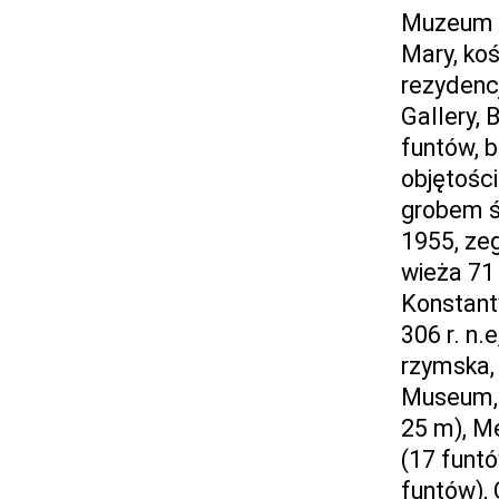
Muzeum (
Mary, koś
rezydencj
Gallery, 
funtów, b
objętośc
grobem ś
1955, zeg
wieża 71 
Konstanty
306 r. n.
rzymska, 
Museum, 
25 m), Me
(17 funt
funtów), 