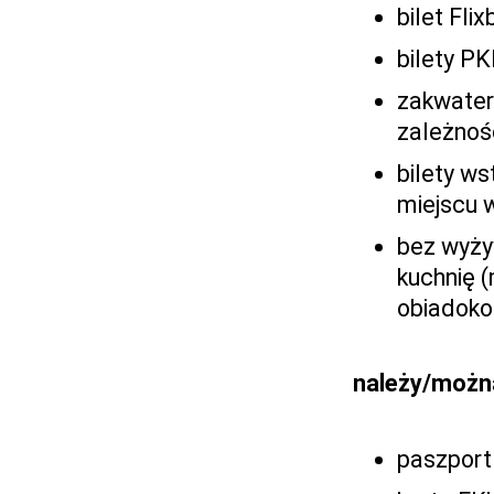
bilet Fli
bilety PK
zakwater
zależnośc
bilety ws
miejscu 
bez wyży
kuchnię 
obiadokol
należy/możn
paszport