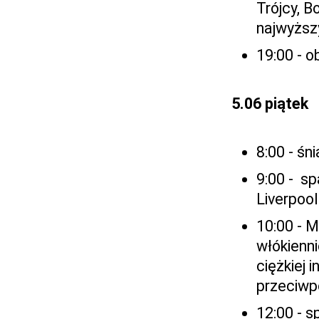
Trójcy, B
najwyższy
19:00 - o
5.06 piątek
8:00 - śn
9:00 - s
Liverpool
10:00 - 
włókienni
ciężkiej 
przeciwp
12:00 - s