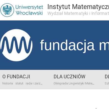
Instytut Matematycz
Wydział Matematyki i Informat
fundacja 
O FUNDACJI
DLA UCZNIÓW
D
historia
statut
rada i zarząd
dane bankowo-adresowe
kontakt
Olimpiada Lingwistyki Matematycznej
sprawo