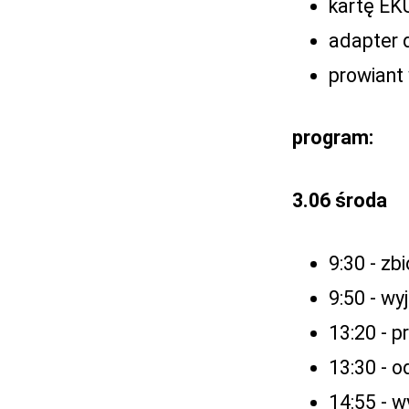
kartę EK
adapter 
prowiant
program:
3.06 środa
9:30 - z
9:50 - w
13:20 - p
13:30 - 
14:55 - w