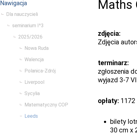
Maths 
Nawigacja
Dla nauczycieli
seminarium I^3
zdjęcia:
2025/2026
Zdjęcia auto
Nowa Ruda
Walencja
terminarz:
zgłoszenia d
Polanica-Zdrój
wyjazd 3-7 V
Liverpool
Sycylia
opłaty:
1172 
Matematyczny COP
Leeds
bilety lo
30 cm x 