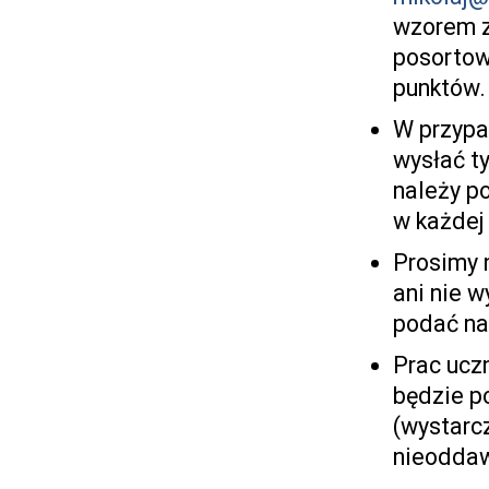
wzorem z
posortow
punktów.
W przypa
wysłać ty
należy p
w każdej 
Prosimy n
ani nie w
podać naz
Prac uczn
będzie p
(wystarc
nieoddaw