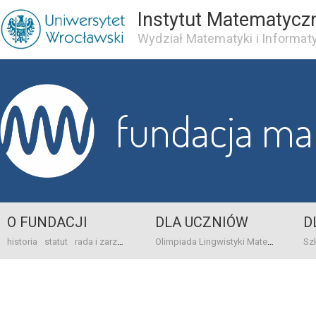
Instytut Matematycz
Wydział Matematyki i Informaty
fundacja m
O FUNDACJI
DLA UCZNIÓW
D
historia
statut
rada i zarząd
dane bankowo-adresowe
kontakt
Olimpiada Lingwistyki Matematycznej
sprawo