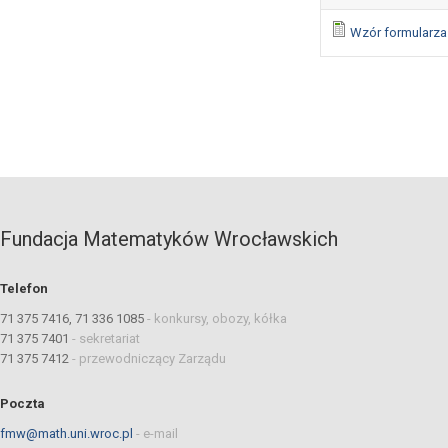
Wzór formularza
Fundacja Matematyków Wrocławskich
Telefon
71 375 7416, 71 336 1085
-
konkursy, obozy, kółka
71 375 7401
-
sekretariat
71 375 7412
-
przewodniczący Zarządu
Poczta
fmw@math.uni.wroc.pl
-
e-mail