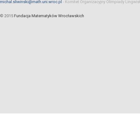
michal.sliwinski@math.uni.wroc.pl
-
Komitet Organizacyjny Olimpiady Lingwis
© 2015
Fundacja Matematyków Wrocławskich