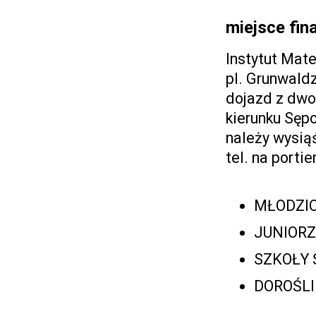
miejsce fin
Instytut Mat
pl. Grunwald
dojazd z dwo
kierunku Sęp
należy wysią
tel. na porti
MŁODZICY
JUNIORZY
SZKOŁY 
DOROŚLI 