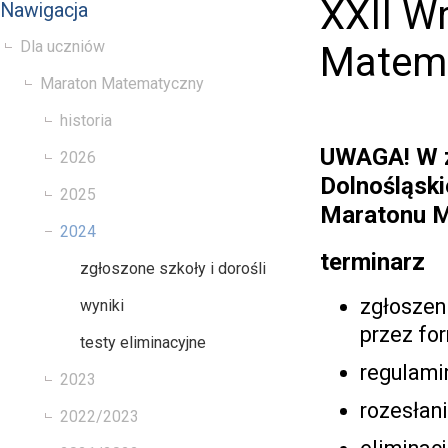
XXII W
Nawigacja
Dla uczniów
Matem
Maraton Matematyczny
historia
UWAGA! W z
2026
Dolnośląski
2025
Maratonu M
2024
terminarz
zgłoszone szkoły i dorośli
zgłoszeni
wyniki
przez for
testy eliminacyjne
regulami
2023
rozesłani
2022/2023