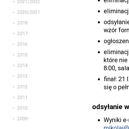
eliminacj
2021/2022
eliminacj
2020/2021
odsyłani
2018
wzór for
2017
ogłoszeni
2016
eliminacj
2015
które nie
2014
8:00, sal
2013
finał: 21
się o peł
2012
2011
odsyłanie 
2010
2009
Wyniki e
mikolaj@