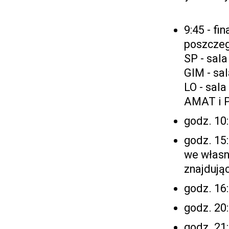
9:45 - fi
poszczeg
SP - sal
GIM - sa
LO - sal
AMAT i P
godz. 10:
godz. 15
we własn
znajdując
godz. 16:
godz. 20
godz. 21: