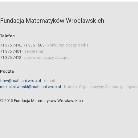
Fundacja Matematyków Wrocławskich
Telefon
71 375 7416, 71 336 1085
-
konkursy, obozy, kółka
71 375 7401
-
sekretariat
71 375 7412
-
przewodniczący Zarządu
Poczta
fmw@math.uni.wroc.pl
-
e-mail
michal.sliwinski@math.uni.wroc.pl
-
Komitet Organizacyjny Olimpiady Lingwis
© 2015
Fundacja Matematyków Wrocławskich