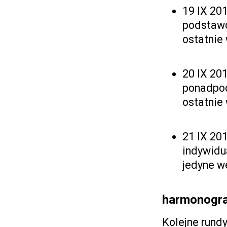
19 IX 201
podstaw
ostatnie 
20 IX 201
ponadpo
ostatnie 
21 IX 201
indywidu
jedyne we
harmonogra
Kolejne rundy