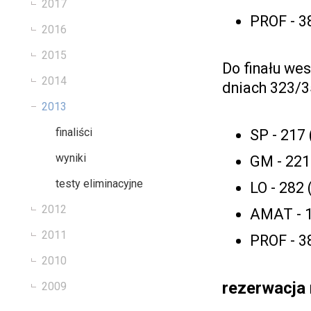
2017
PROF - 3
2016
2015
Do finału we
2014
dniach 323/3
2013
finaliści
SP - 217
wyniki
GM - 221
testy eliminacyjne
LO - 282
2012
AMAT - 1
2011
PROF - 3
2010
rezerwacja 
2009