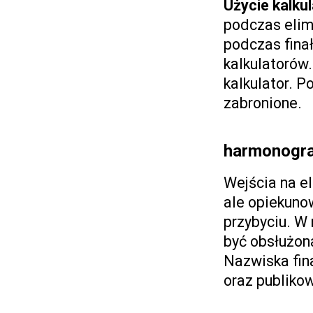
Użycie kalku
podczas elim
podczas fin
kalkulatorów
kalkulator. P
zabronione.
harmonogra
Wejścia na e
ale opiekunow
przybyciu. W
być obsłużona
Nazwiska fin
oraz publiko