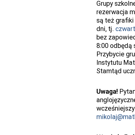
Grupy szkoln
rezerwacja m
są też grafik
dni, tj.
czwar
bez zapowied
8:00 odbędą s
Przybycie gru
Instytutu Ma
Stamtąd uczn
Uwaga!
Pytan
anglojęzyczn
wcześniejszy
mikolaj@math