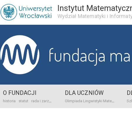
Instytut Matematycz
Wydział Matematyki i Informaty
fundacja m
O FUNDACJI
DLA UCZNIÓW
D
historia
statut
rada i zarząd
dane bankowo-adresowe
kontakt
Olimpiada Lingwistyki Matematycznej
sprawo