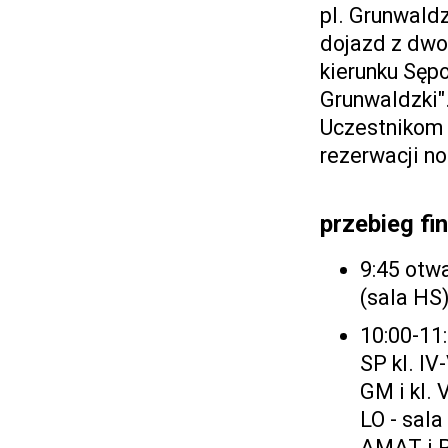
pl. Grunwaldz
dojazd z dwo
kierunku Sępo
Grunwaldzki"
Uczestnikom
rezerwacji no
przebieg fi
9:45 otw
(sala HS
10:00-11
SP kl. IV
GM i kl. 
LO - sala
AMAT i P