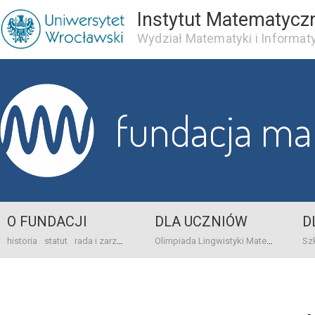
Instytut Matematycz
Wydział Matematyki i Informaty
fundacja m
O FUNDACJI
DLA UCZNIÓW
D
historia
statut
rada i zarząd
dane bankowo-adresowe
kontakt
Olimpiada Lingwistyki Matematycznej
sprawo