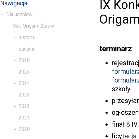
IX Kon
Nawigacja
Dla uczniów
Origam
Mat-Origami Żuraw
historia
terminarz
zadania
2026
rejestrac
formular
2025
formular
2024
szkoły
2023
przesyłan
2022
ogłoszeni
2021
finał 8 I
2020
licytacja