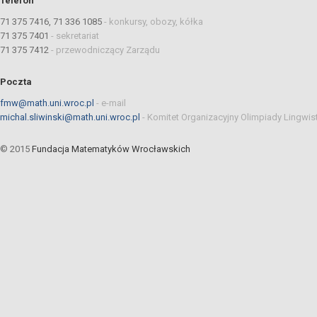
Telefon
71 375 7416, 71 336 1085
-
konkursy, obozy, kółka
71 375 7401
-
sekretariat
71 375 7412
-
przewodniczący Zarządu
Poczta
fmw@math.uni.wroc.pl
-
e-mail
michal.sliwinski@math.uni.wroc.pl
-
Komitet Organizacyjny Olimpiady Lingwis
© 2015
Fundacja Matematyków Wrocławskich