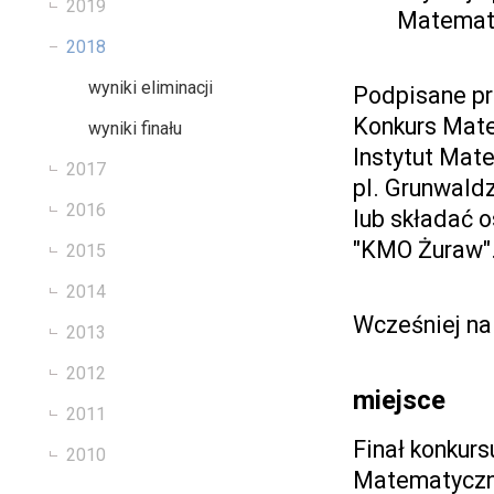
2019
Matemat
2018
wyniki eliminacji
Podpisane pr
Konkurs Mat
wyniki finału
Instytut Mat
2017
pl. Grunwald
2016
lub składać o
"KMO Żuraw"
2015
2014
Wcześniej na
2013
2012
miejsce
2011
Finał konkurs
2010
Matematycz