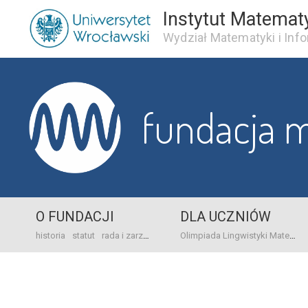
Instytut Matemat
Wydział Matematyki i Info
fundacja 
O FUNDACJI
DLA UCZNIÓW
historia
statut
rada i zarząd
dane bankowo-adresowe
kontakt
Olimpiada Lingwistyki Matematycznej