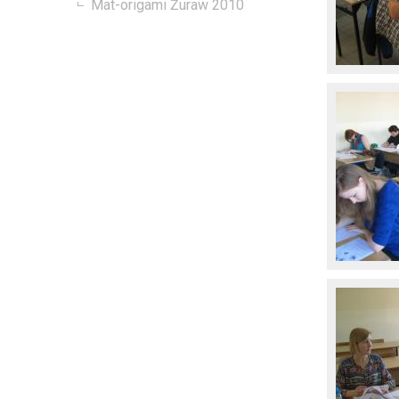
Mat-origami Żuraw 2010