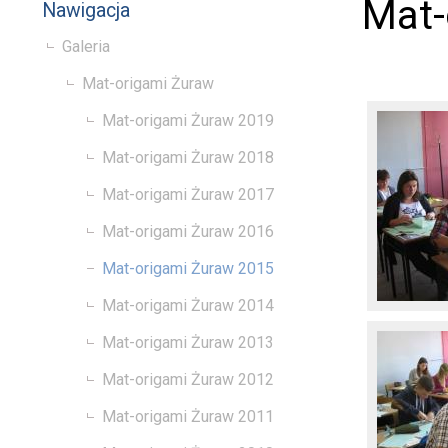
Mat-
Nawigacja
Galeria
Mat-origami Żuraw
Mat-origami Żuraw 2019
Mat-origami Żuraw 2018
Mat-origami Żuraw 2017
Mat-origami Żuraw 2016
Mat-origami Żuraw 2015
Mat-origami Żuraw 2014
Mat-origami Żuraw 2013
Mat-origami Żuraw 2012
Mat-origami Żuraw 2011