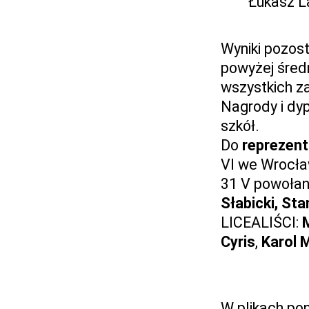
Łukasz L
Wyniki pozost
powyżej średn
wszystkich z
Nagrody i dy
szkół.
Do
reprezent
VI we Wrocła
31 V powołan
Słabicki,
Sta
LICEALIŚCI:
Cyris
,
Karol 
W plikach po