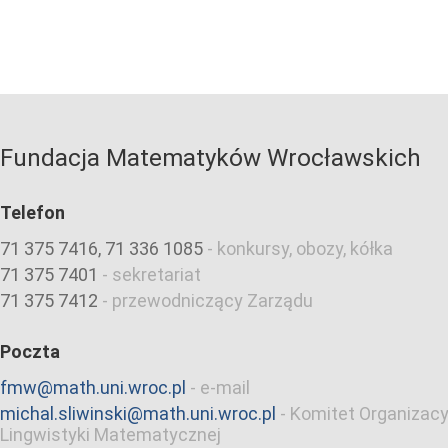
Fundacja Matematyków Wrocławskich
Telefon
71 375 7416, 71 336 1085
-
konkursy, obozy, kółka
71 375 7401
-
sekretariat
71 375 7412
-
przewodniczący Zarządu
Poczta
fmw@math.uni.wroc.pl
-
e-mail
michal.sliwinski@math.uni.wroc.pl
-
Komitet Organizacy
Lingwistyki Matematycznej