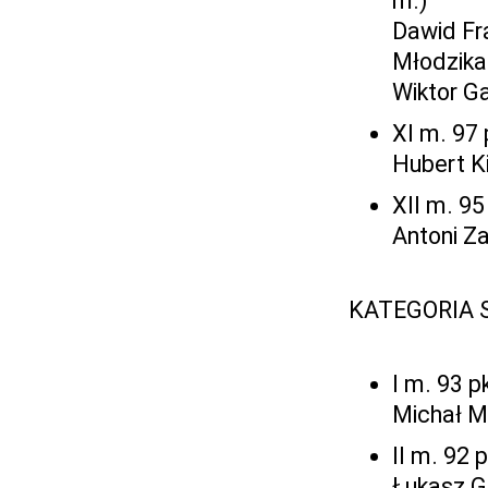
m.)
Dawid Fr
Młodzika
Wiktor Ga
XI m. 97 
Hubert K
XII m. 95
Antoni Z
KATEGORIA 
I m. 93 p
Michał Ma
II m. 92 
Łukasz Ga