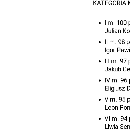
KATEGORIA
I m. 100 
Julian K
II m. 98 
Igor Paw
III m. 97 
Jakub Ce
IV m. 96 
Eligiusz
V m. 95 
Leon Pom
VI m. 94 
Liwia Se