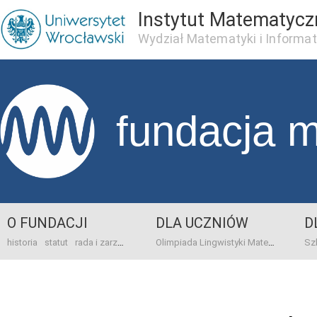
Instytut Matematycz
Wydział Matematyki i Informat
fundacja 
O FUNDACJI
DLA UCZNIÓW
D
historia
statut
rada i zarząd
dane bankowo-adresowe
kontakt
Olimpiada Lingwistyki Matematycznej
sprawo