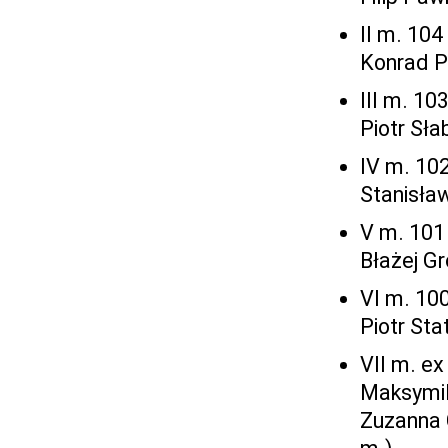
II m. 104
Konrad P
III m. 10
Piotr Sł
IV m. 102
Stanisła
V m. 101
Błażej Gr
VI m. 100
Piotr St
VII m. ex
Maksymil
Zuzanna 