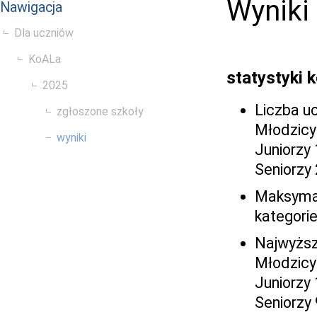
Wyniki 
Nawigacja
Dla uczniów
KoALa
statystyki 
2025
Liczba u
zgłoszone szkoły
Młodzicy
wyniki
Juniorzy
Seniorzy
Maksymal
kategori
Najwyższ
Młodzicy
Juniorzy
Seniorzy