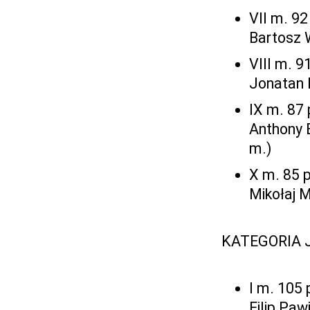
VII m. 92
Bartosz W
VIII m. 9
Jonatan 
IX m. 87 
Anthony 
m.)
X m. 85 
Mikołaj 
KATEGORIA 
I m. 105 
Filip Paw