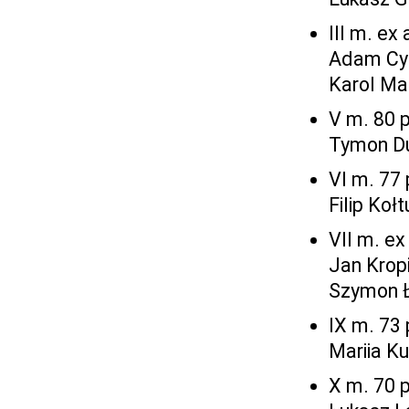
III m. ex
Adam Cyr
Karol Mat
V m. 80 
Tymon Dur
VI m. 77 
Filip Koł
VII m. ex
Jan Krop
Szymon Ł
IX m. 73 
Mariia K
X m. 70 