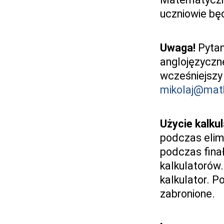
uczniowie bę
Uwaga!
Pytan
anglojęzyczn
wcześniejszy
mikolaj@math
Użycie kalku
podczas elim
podczas fin
kalkulatorów
kalkulator. P
zabronione.