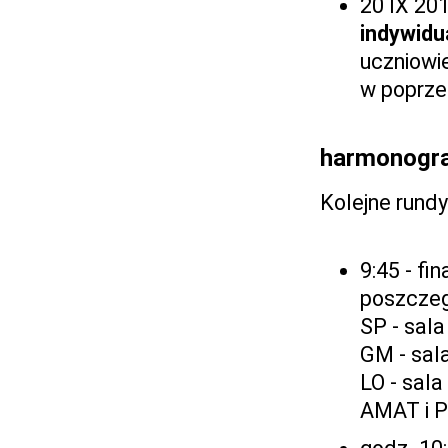
20 IX 201
indywidua
uczniowie
w poprze
harmonogra
Kolejne rundy
9:45 - fi
poszczeg
SP - sal
GM - sal
LO - sala
AMAT i P