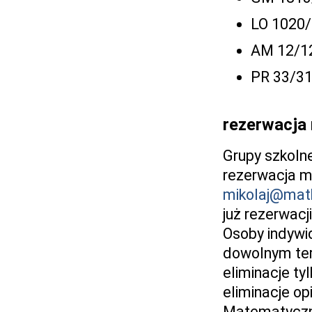
LO 1020/
AM 12/12
PR 33/31
rezerwacja
Grupy szkoln
rezerwacja m
mikolaj@math
już rezerwacji
Osoby indywi
dowolnym ter
eliminacje ty
eliminacje op
Matematyczn