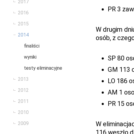
2017
PR 3 zaw
2016
2015
W drugim dni
2014
osób, z czego
finaliści
wyniki
SP 80 os
testy eliminacyjne
GM 113 o
2013
LO 186 o
2012
AM 1 oso
2011
PR 15 os
2010
W eliminacja
2009
116 weszło do