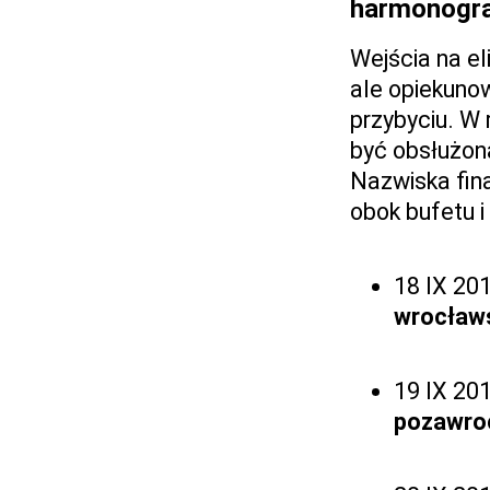
harmonogra
Wejścia na e
ale opiekunow
przybyciu. W
być obsłużona
Nazwiska fin
obok bufetu i
18 IX 201
wrocław
19 IX 201
pozawro