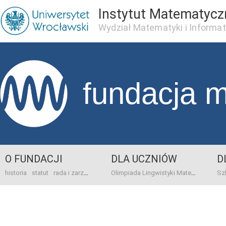
Instytut Matematycz
Wydział Matematyki i Informat
fundacja 
O FUNDACJI
DLA UCZNIÓW
D
historia
statut
rada i zarząd
dane bankowo-adresowe
kontakt
Olimpiada Lingwistyki Matematycznej
sprawo