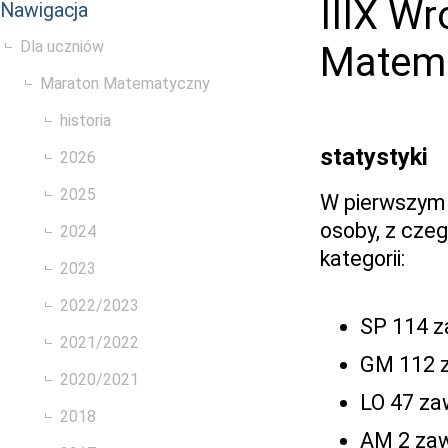
IIIX W
Nawigacja
Dla uczniów
Matema
Maraton Matematyczny
historia
statystyki
2026
2025
W pierwszym 
osoby, z czeg
2024
kategorii:
2023
2022/2023
SP 114 z
2021/2022
GM 112 z
2020/2021
LO 47 za
2018
AM 2 zaw