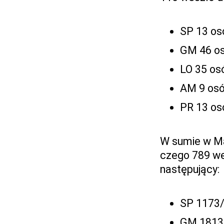
SP 13 os
GM 46 os
LO 35 osó
AM 9 osó
PR 13 os
W sumie w Ma
czego 789 wes
następujący:
SP 1173/
GM 1813/