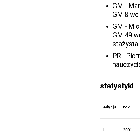
GM - Mare
GM 8 we 
GM - Mich
GM 49 we
stażysta
PR - Piot
nauczyci
statystyki
edycja
rok
I
2001