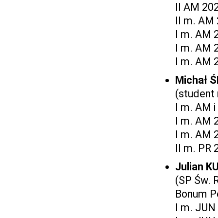
II AM 20
II m. AM
I m. AM 
I m. AM 
I m. AM 
Michał 
(student
I m. AM 
I m. AM 
I m. AM 
II m. PR
Julian 
(SP Św. 
Bonum P
I m. JUN