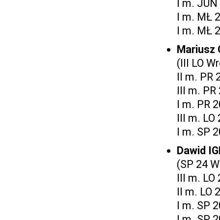
I m. JUN
I m. MŁ 
I m. MŁ 
Mariusz
(III LO W
II m. PR 
III m. PR
I m. PR 
III m. LO
I m. SP 
Dawid I
(SP 24 W
III m. LO
II m. LO 
I m. SP 
I m. SP 