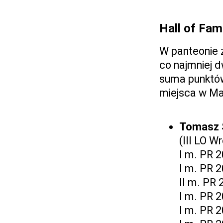
Hall of Fa
W panteonie z
co najmniej d
suma punktów 
miejsca w Ma
Tomasz 
(III LO 
I m. PR 
I m. PR 
II m. PR 
I m. PR 
I m. PR 