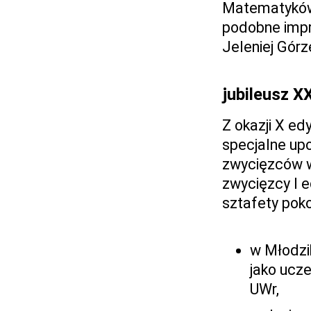
Matematyków 
podobne impre
Jeleniej Górz
jubileusz XX
Z okazji X e
specjalne up
zwycięzców w
zwycięzcy I e
sztafety poko
w Młodzik
jako ucz
UWr,