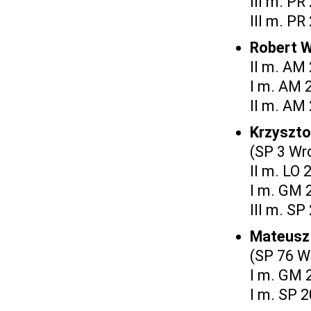
III m. PR
III m. PR
Robert
II m. AM
I m. AM 
II m. AM
Krzyszt
(SP 3 Wr
II m. LO 
I m. GM 
III m. SP
Mateusz
(SP 76 W
I m. GM 
I m. SP 