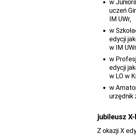
w Juniora
uczeń Gi
IM UWr,
w Szkołac
edycji ja
w IM UWr
w Profesj
edycji ja
w LO w K
w Amatora
urzędnik 
jubileusz X-
Z okazji X e