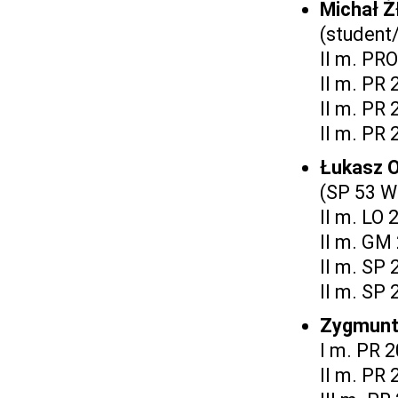
Michał 
(student
II m. PR
II m. PR 
II m. PR
II m. PR 
Łukasz 
(SP 53 W
II m. LO
II m. GM
II m. SP 
II m. SP 
Zygmun
I m. PR 
II m. PR 