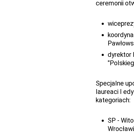
ceremonii otw
wiceprez
koordyna
Pawłows
dyrektor
"Polskieg
Specjalne up
laureaci I ed
kategoriach:
SP - Wit
Wrocławi