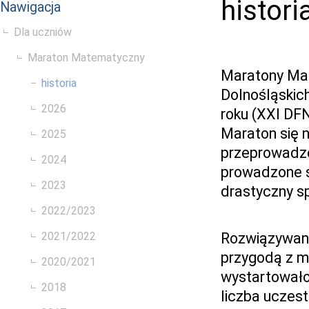
histori
Nawigacja
Dla uczniów
Maraton Matematyczny
Maratony Ma
historia
Dolnośląskich
2026
roku (XXI DFN
Maraton się n
2025
przeprowadzo
2024
prowadzone s
2023
drastyczny s
2022/2023
2021/2022
Rozwiązywani
przygodą z m
2020/2021
wystartowało
2018
liczba uczest