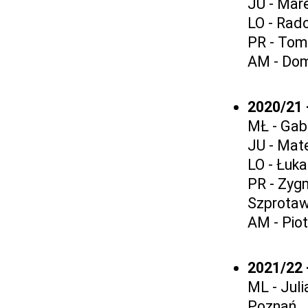
JU - Mar
LO - Rad
PR - Tom
AM - Dom
2020/21 
MŁ - Gabr
JU - Mat
LO - Łuka
PR - Zyg
Szprota
AM - Piot
2021/22 
ML - Jul
Poznań