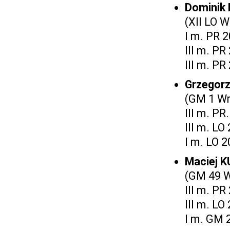
Dominik
(XII LO 
I m. PR 
III m. PR
III m. PR
Grzegor
(GM 1 Wr
III m. PR
III m. LO
I m. LO 
Maciej 
(GM 49 W
III m. PR
III m. LO
I m. GM 