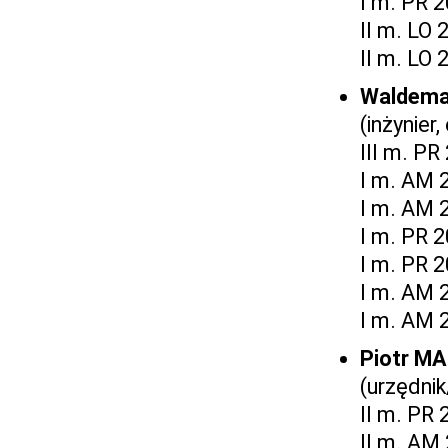
I m. PR 
II m. LO 
II m. LO 
Waldema
(inżynier
III m. PR
I m. AM 
I m. AM 
I m. PR 
I m. PR 
I m. AM 
I m. AM 
Piotr M
(urzędnik
II m. PR
II m. AM