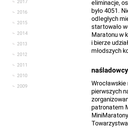
2017
eliminacje, 
było 4051. Ni
2016
odległych mi
2015
startowało w
2014
Maratonu w k
i bierze udz
2013
młodszych k
2012
2011
naśladowc
2010
Wrocławskie m
2009
pierwszych n
zorganizowan
patronatem 
MiniMaratony
Towarzystwa