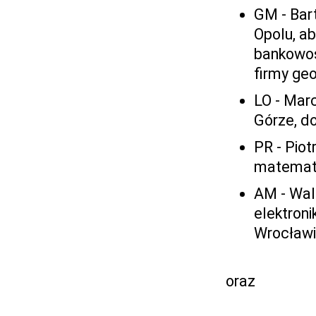
GM - Bar
Opolu, ab
bankowoś
firmy ge
LO - Marc
Górze, d
PR - Piot
matematy
AM - Wald
elektron
Wrocław
oraz