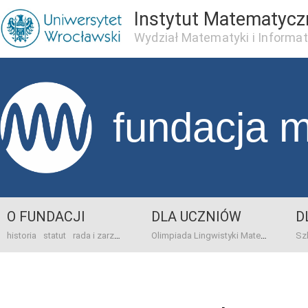
Instytut Matematycz
Wydział Matematyki i Informat
fundacja 
O FUNDACJI
DLA UCZNIÓW
D
historia
statut
rada i zarząd
dane bankowo-adresowe
kontakt
Olimpiada Lingwistyki Matematycznej
sprawo