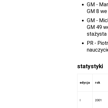
GM - Mare
GM 8 we 
GM - Mich
GM 49 we
stażysta
PR - Piot
nauczyci
statystyki
edycja
rok
I
2001