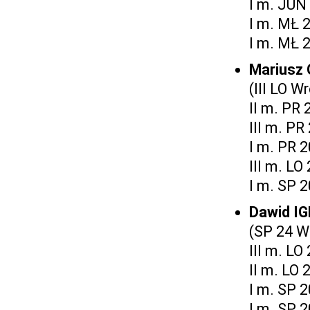
I m. JUN
I m. MŁ 
I m. MŁ 
Mariusz
(III LO W
II m. PR 
III m. PR
I m. PR 
III m. LO
I m. SP 
Dawid I
(SP 24 W
III m. LO
II m. LO 
I m. SP 
I m. SP 