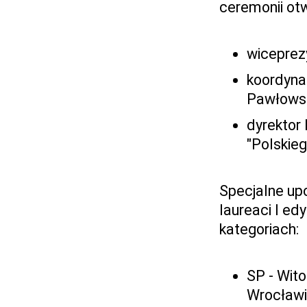
ceremonii otw
wiceprez
koordyna
Pawłows
dyrektor
"Polskieg
Specjalne up
laureaci I ed
kategoriach:
SP - Wit
Wrocławi