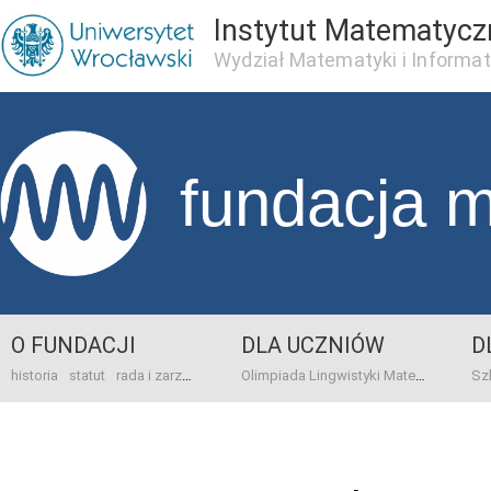
Instytut Matematycz
Wydział Matematyki i Informat
fundacja 
O FUNDACJI
DLA UCZNIÓW
D
historia
statut
rada i zarząd
dane bankowo-adresowe
kontakt
Olimpiada Lingwistyki Matematycznej
sprawo