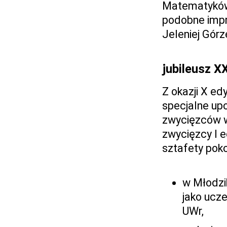
Matematyków 
podobne impre
Jeleniej Górz
jubileusz XX
Z okazji X e
specjalne up
zwycięzców w
zwycięzcy I e
sztafety poko
w Młodzik
jako ucz
UWr,