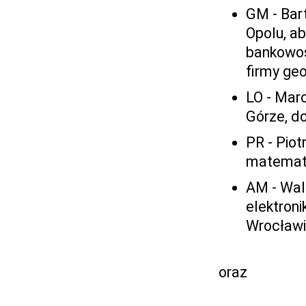
GM - Bar
Opolu, ab
bankowoś
firmy ge
LO - Marc
Górze, d
PR - Piot
matematy
AM - Wald
elektron
Wrocław
oraz