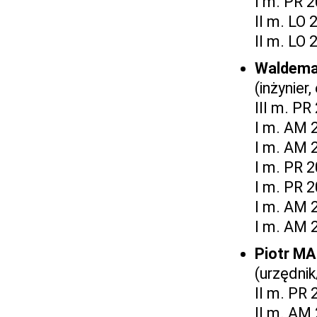
I m. PR 
II m. LO 
II m. LO 
Waldema
(inżynier
III m. PR
I m. AM 
I m. AM 
I m. PR 
I m. PR 
I m. AM 
I m. AM 
Piotr M
(urzędnik
II m. PR
II m. AM