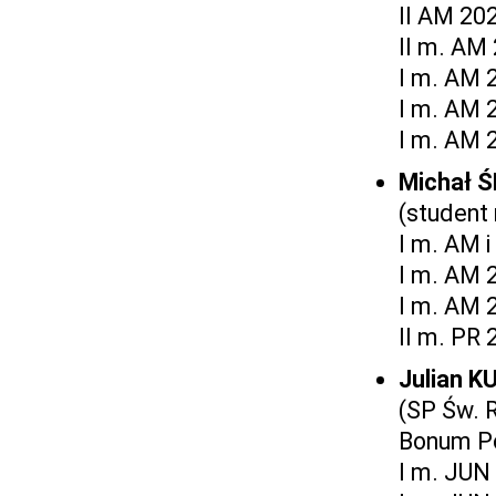
II AM 20
II m. AM
I m. AM 
I m. AM 
I m. AM 
Michał 
(student
I m. AM 
I m. AM 
I m. AM 
II m. PR
Julian 
(SP Św. 
Bonum P
I m. JUN