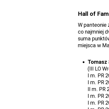
Hall of Fa
W panteonie z
co najmniej d
suma punktów 
miejsca w Ma
Tomasz 
(III LO 
I m. PR 
I m. PR 
II m. PR 
I m. PR 
I m. PR 