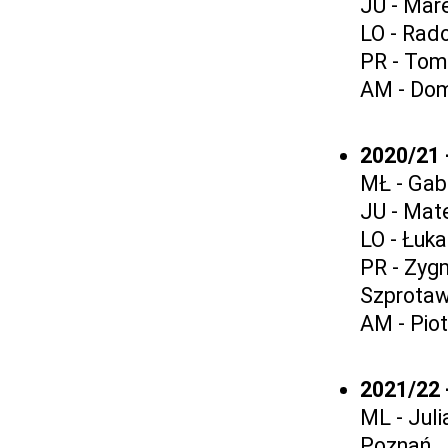
JU - Mar
LO - Rad
PR - Tom
AM - Dom
2020/21 
MŁ - Gabr
JU - Mat
LO - Łuka
PR - Zyg
Szprota
AM - Piot
2021/22 
ML - Jul
Poznań