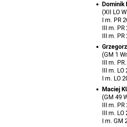
Dominik
(XII LO 
I m. PR 
III m. PR
III m. PR
Grzegor
(GM 1 Wr
III m. PR
III m. LO
I m. LO 
Maciej 
(GM 49 W
III m. PR
III m. LO
I m. GM 