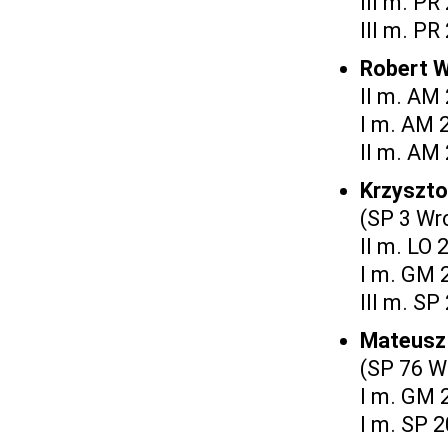
III m. PR
III m. PR
Robert
II m. AM
I m. AM 
II m. AM
Krzyszt
(SP 3 Wr
II m. LO 
I m. GM 
III m. SP
Mateusz
(SP 76 W
I m. GM 
I m. SP 