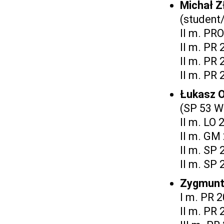
Michał 
(student
II m. PR
II m. PR 
II m. PR
II m. PR 
Łukasz 
(SP 53 W
II m. LO
II m. GM
II m. SP 
II m. SP 
Zygmun
I m. PR 
II m. PR 