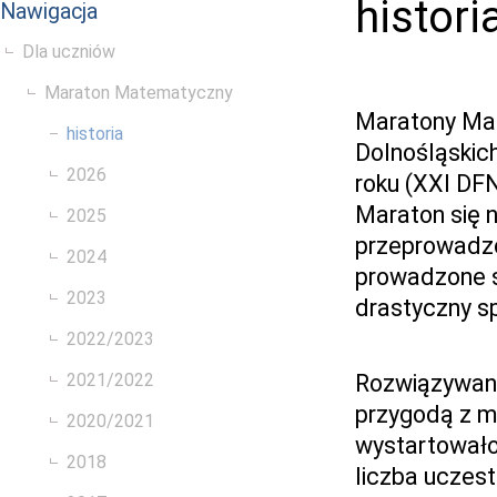
histori
Nawigacja
Dla uczniów
Maraton Matematyczny
Maratony Ma
historia
Dolnośląskich
2026
roku (XXI DFN
Maraton się n
2025
przeprowadzo
2024
prowadzone s
2023
drastyczny s
2022/2023
2021/2022
Rozwiązywani
przygodą z m
2020/2021
wystartowało
2018
liczba uczest