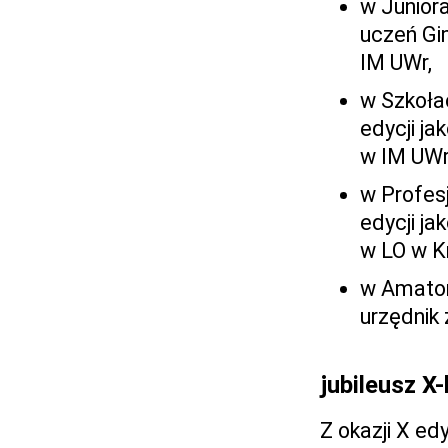
w Juniora
uczeń Gi
IM UWr,
w Szkołac
edycji ja
w IM UWr
w Profesj
edycji ja
w LO w K
w Amatora
urzędnik 
jubileusz X-
Z okazji X e