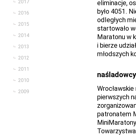
2017
eliminacje, 
było 4051. Ni
2016
odległych mi
2015
startowało w
2014
Maratonu w k
i bierze udz
2013
młodszych k
2012
2011
naśladowc
2010
Wrocławskie m
2009
pierwszych n
zorganizowan
patronatem 
MiniMaratony
Towarzystwa