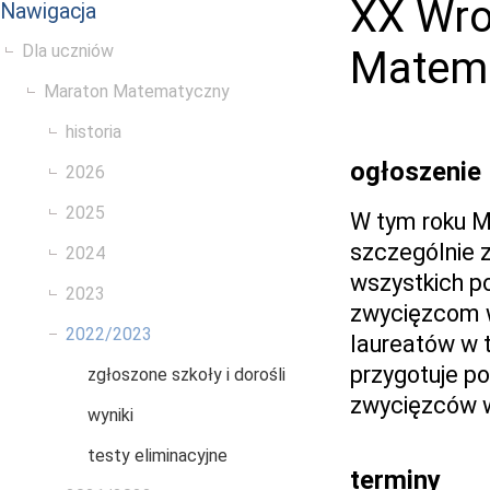
XX Wro
Nawigacja
Dla uczniów
Matem
Maraton Matematyczny
historia
ogłoszenie
2026
2025
W tym roku Ma
szczególnie 
2024
wszystkich p
2023
zwycięzcom w
2022/2023
laureatów w t
przygotuje po
zgłoszone szkoły i dorośli
zwycięzców w
wyniki
testy eliminacyjne
terminy