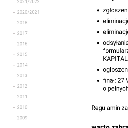
2021/2022
zgłoszeni
2020/2021
eliminacj
2018
eliminacj
2017
odsyłani
2016
formular
2015
KAPITAL
2014
ogłoszeni
2013
finał: 27
2012
o pełnyc
2011
Regulamin z
2010
2009
warto zabra