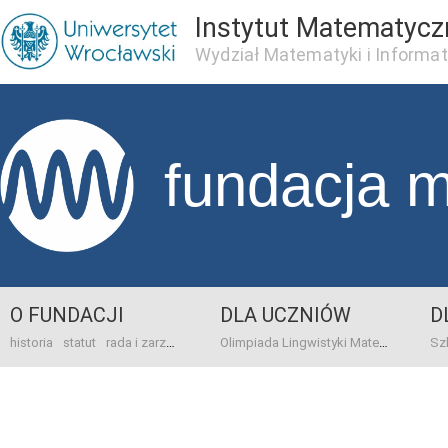
Instytut Matematycz
Wydział Matematyki i Informat
fundacja 
O FUNDACJI
DLA UCZNIÓW
D
historia
statut
rada i zarząd
dane bankowo-adresowe
kontakt
Olimpiada Lingwistyki Matematycznej
sprawo